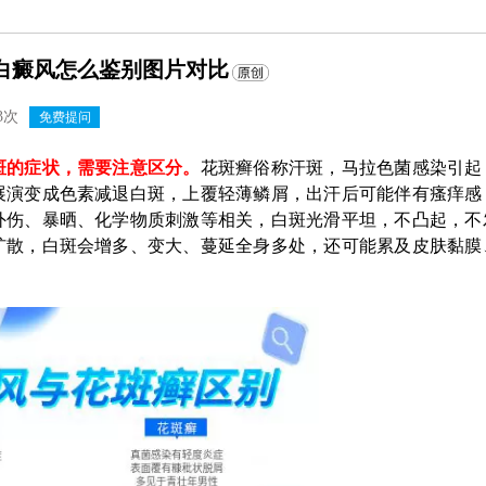
白癜风怎么鉴别图片对比
3次
免费提问
的症状，需要注意区分。
花斑癣俗称汗斑，马拉色菌感染引起
展演变成色素减退白斑，上覆轻薄鳞屑，出汗后可能伴有瘙痒感
外伤、暴晒、化学物质刺激等相关，白斑光滑平坦，不凸起，不
扩散，白斑会增多、变大、蔓延全身多处，还可能累及皮肤黏膜