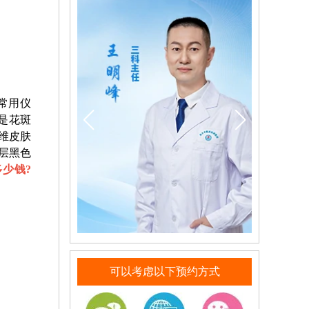
常用仪
是花斑
维皮肤
层黑色
少钱?
可以考虑以下预约方式