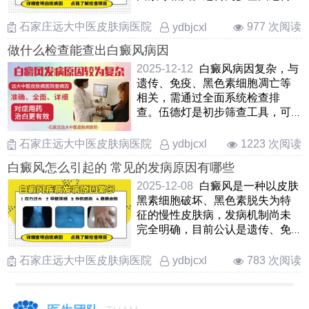
模式，有家族史者患病风 ……
石家庄远大中医皮肤病医院
977 次阅读
ydbjcxl
做什么检查能查出白癜风病因
2025-12-12
白癜风病因复杂，与
遗传、免疫、黑色素细胞凋亡等
相关，需通过全面系统检查排
查。伍德灯是初步筛查工具，可
明确白斑边界、隐形病灶及与
……
石家庄远大中医皮肤病医院
1223 次阅读
ydbjcxl
白癜风怎么引起的 常见的发病原因有哪些
2025-12-08
白癜风是一种以皮肤
黑素细胞破坏、黑色素脱失为特
征的慢性皮肤病，发病机制尚未
完全明确，目前公认是遗传、免
疫、环境等多因素共同作 ……
石家庄远大中医皮肤病医院
783 次阅读
ydbjcxl