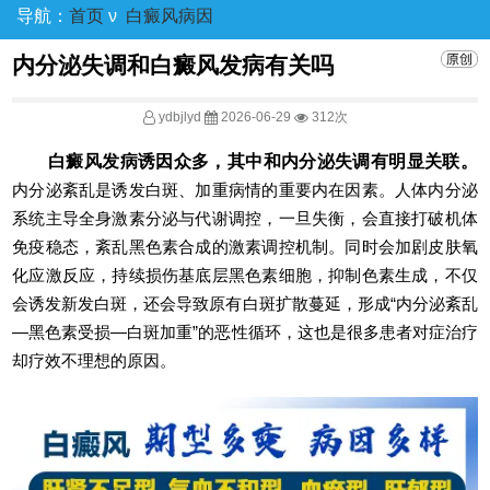
导航：
首页
ν
白癜风病因
内分泌失调和白癜风发病有关吗
ydbjlyd
2026-06-29
312次
白癜风发病诱因众多，其中和内分泌失调有明显关联。
内分泌紊乱是诱发白斑、加重病情的重要内在因素。人体内分泌
系统主导全身激素分泌与代谢调控，一旦失衡，会直接打破机体
免疫稳态，紊乱黑色素合成的激素调控机制。同时会加剧皮肤氧
化应激反应，持续损伤基底层黑色素细胞，抑制色素生成，不仅
会诱发新发白斑，还会导致原有白斑扩散蔓延，形成“内分泌紊乱
—黑色素受损—白斑加重”的恶性循环，这也是很多患者对症治疗
却疗效不理想的原因。