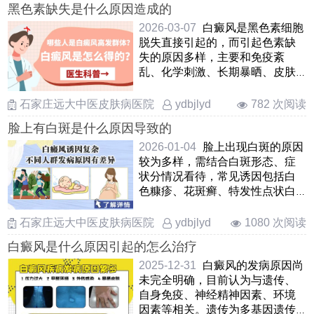
黑色素缺失是什么原因造成的
2026-03-07
白癜风是黑色素细胞
脱失直接引起的，而引起色素缺
失的原因多样，主要和免疫紊
乱、化学刺激、长期暴晒、皮肤
外伤、微量元素缺乏、精神 ……
石家庄远大中医皮肤病医院
782 次阅读
ydbjlyd
脸上有白斑是什么原因导致的
2026-01-04
脸上出现白斑的原因
较为多样，需结合白斑形态、症
状分情况看待，常见诱因包括白
色糠疹、花斑癣、特发性点状白
斑等。其中，需着重排查白 ……
石家庄远大中医皮肤病医院
1080 次阅读
ydbjlyd
白癜风是什么原因引起的怎么治疗
2025-12-31
白癜风的发病原因尚
未完全明确，目前认为与遗传、
自身免疫、神经精神因素、环境
因素等相关。遗传为多基因遗传