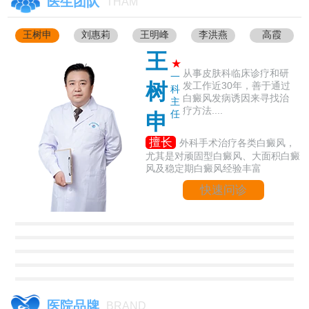
医生团队
THAM
王树申
刘惠莉
王明峰
李洪燕
高霞
王
★
从事皮肤科临床诊疗和研
一
树
发工作近30年，善于通过
科
白癜风发病诱因来寻找治
主
疗方法....
任
申
擅长
外科手术治疗各类白癜风，
尤其是对顽固型白癜风、大面积白癜
风及稳定期白癜风经验丰富
快速问诊
医院品牌
BRAND