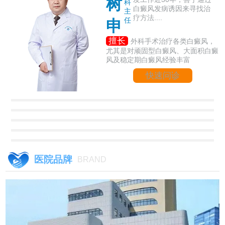
树
科
白癜风发病诱因来寻找治
主
疗方法....
任
申
擅长
外科手术治疗各类白癜风，
尤其是对顽固型白癜风、大面积白癜
风及稳定期白癜风经验丰富
快速问诊
医院品牌
BRAND