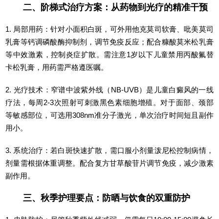
二、阶梯式治疗方案：从药物到光疗的精准干预
1. 局部用药：针对小面积白斑，可外用他克莫司软膏、吡美莫司
乳膏等钙调磷酸酶抑制剂，调节免疫反应；配合糠酸莫米松乳膏
等中效激素，控制炎症扩散。需注意1岁以下儿童禁用丙酸氟替
卡松乳膏，用药需严格遵医嘱。
2. 光疗技术：窄谱中波紫外线（NB-UVB）是儿童白癜风的一线
疗法，每周2-3次照射可刺激黑色素细胞增殖。对于面部、颈部
等敏感部位，可选用308nm准分子激光，单次治疗时间短且副作
用小。
3. 系统治疗：若白斑快速扩散，需口服小剂量泼尼松控制病情，
剂量需根据体重调整。配合复方甘草酸苷片调节免疫，减少激素
副作用。
三、秋季护理要点：防晒与饮食的双重防护