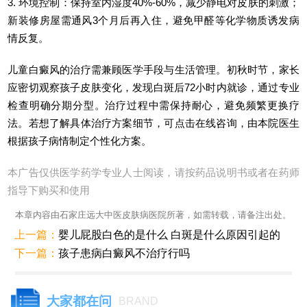
3. 环境控制：保持室内湿度40%-60%，减少静电对皮肤的刺激；
新装修房屋需通风3个月后再入住，避免甲醛等化学物质诱发病
情反复。
儿童白癜风的治疗需兼顾医学手段与生活管理。初秋时节，家长
应密切观察孩子皮肤变化，发现白斑后72小时内就诊，通过专业
检查明确分期分型。治疗过程中需保持耐心，避免频繁更换疗
法。若想了解具体治疗方案细节，可点击在线咨询，由本院医生
根据孩子病情制定个性化方案。
本广告仅供医学药学专业人士阅读，请按药品说明书或者在药师
指导下购买和使用
本章内容由石家庄远大中医皮肤病医院所著，如需转载，请备注出处。
上一篇：
婴儿屁股白色的是什么 白斑是什么原因引起的
下一篇：
孩子患病白癜风不治疗行吗
大家都在问
BRAND