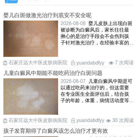
婴儿白斑做激光治疗到底安不安全呢
2026-08-08
婴儿皮肤上出现白斑
被诊断为白癜风后，家长往往最
揪心的是治疗手段会不会伤到孩
子针对激光治疗，在经验丰富的
医生操作下，规范使用低能 ……
石家庄远大中医皮肤病医院
7 次阅读
yuandabdfyy
儿童白癜风中期能不能吃药治疗白斑问题
2026-08-07
儿童白癜风中期是可
以通过吃药来治疗的，但这需要
在专业医生全面评估后，结合孩
子的年龄，体重，病情活动度等
因素来综合判断口服药物在这
……
石家庄远大中医皮肤病医院
30 次阅读
yuandabdfyy
孩子发育期得了白癜风该怎么治疗才更有效