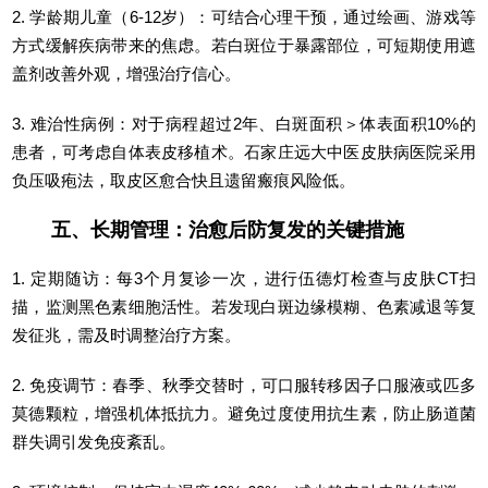
2. 学龄期儿童（6-12岁）：可结合心理干预，通过绘画、游戏等
方式缓解疾病带来的焦虑。若白斑位于暴露部位，可短期使用遮
盖剂改善外观，增强治疗信心。
3. 难治性病例：对于病程超过2年、白斑面积＞体表面积10%的
患者，可考虑自体表皮移植术。石家庄远大中医皮肤病医院采用
负压吸疱法，取皮区愈合快且遗留瘢痕风险低。
五、长期管理：治愈后防复发的关键措施
1. 定期随访：每3个月复诊一次，进行伍德灯检查与皮肤CT扫
描，监测黑色素细胞活性。若发现白斑边缘模糊、色素减退等复
发征兆，需及时调整治疗方案。
2. 免疫调节：春季、秋季交替时，可口服转移因子口服液或匹多
莫德颗粒，增强机体抵抗力。避免过度使用抗生素，防止肠道菌
群失调引发免疫紊乱。