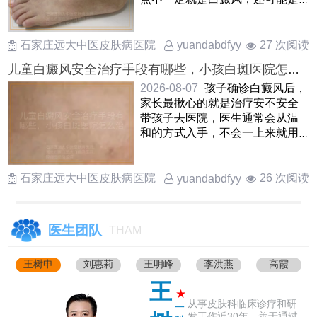
白色糠疹，花斑癣或者炎症 ……
石家庄远大中医皮肤病医院
27 次阅读
yuandabdfyy
儿童白癜风安全治疗手段有哪些，小孩白斑医院怎么
治安全，孩子患上白癜风如何安全治疗
2026-08-07
孩子确诊白癜风后，
家长最揪心的就是治疗安不安全
带孩子去医院，医生通常会从温
和的方式入手，不会一上来就用
猛药针对儿童，临床上多选用
……
石家庄远大中医皮肤病医院
26 次阅读
yuandabdfyy
医生团队
THAM
王树申
刘惠莉
王明峰
李洪燕
高霞
王
★
从事皮肤科临床诊疗和研
一
发工作近30年，善于通过