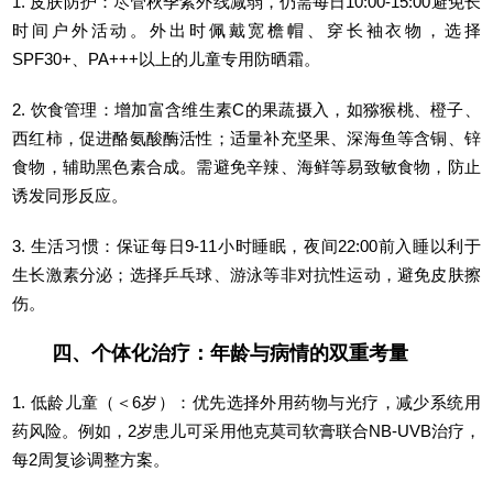
1. 皮肤防护：尽管秋季紫外线减弱，仍需每日10:00-15:00避免长
时间户外活动。外出时佩戴宽檐帽、穿长袖衣物，选择
SPF30+、PA+++以上的儿童专用防晒霜。
2. 饮食管理：增加富含维生素C的果蔬摄入，如猕猴桃、橙子、
西红柿，促进酪氨酸酶活性；适量补充坚果、深海鱼等含铜、锌
食物，辅助黑色素合成。需避免辛辣、海鲜等易致敏食物，防止
诱发同形反应。
3. 生活习惯：保证每日9-11小时睡眠，夜间22:00前入睡以利于
生长激素分泌；选择乒乓球、游泳等非对抗性运动，避免皮肤擦
伤。
四、个体化治疗：年龄与病情的双重考量
1. 低龄儿童（＜6岁）：优先选择外用药物与光疗，减少系统用
药风险。例如，2岁患儿可采用他克莫司软膏联合NB-UVB治疗，
每2周复诊调整方案。