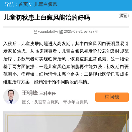
导航：
首页
ν
儿童白癜风
儿童初秋患上白癜风能治的好吗
yuandabdfyy
2025-08-31
727次
入秋后，儿童皮肤问题进入高发期，其中白癜风因白斑明显易引
发家长焦虑。从临床观察看，儿童白癜风初发阶段若能及时规范
治疗，多数患者可实现临床治愈，恢复皮肤正常色素。这一结论
基于两方面依据：一是儿童黑色素细胞再生能力强，初发期白斑
范围小、病程短，细胞活性未完全丧失；二是现代医学已形成多
维度治疗方案，能精准干预不同阶段的病情。
王明峰
三科主任
询问他
擅长：头面部白癜风，青少年白癜风