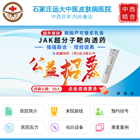
石家庄远大中医皮肤病医院
中西并举 内外兼治
医院简介
来院路线
预约挂号
医院实力
祛白设备
康复案例