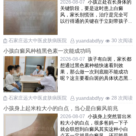
2026-08-07
小孩正处在长身体的
关键阶段，要是这时患上白癜
风，家长别慌张，治疗是完全可
以行得通的关键在于立刻带孩子
去正规地方查清楚，抓住早期这
……
石家庄远大中医皮肤病医院
30 次阅读
yuandabdfyy
小孩白癜风种植黑色素一次能成功吗
2026-08-07
孩子有白斑，家长都
想通过黑色素种植快速看到效
果，那么做一次到底能不能成功
呢？这主要看白斑的具体状态黑
色素种植是把孩子自己健康皮
……
石家庄远大中医皮肤病医院
28 次阅读
yuandabdfyy
小孩身上起米粒大小的白点，当心是白癜风前兆
2026-08-07
小孩身上突然冒出米
粒大小的白点，很多爸妈一下子
就会联想到白癜风其实这种小白
点不一定就是白癜风，还可能是