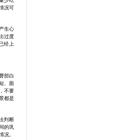
量少吃
情况可
产生心
出过度
已经上
臀部白
短、面
，不要
景都是
法判断
间的巩
情况。