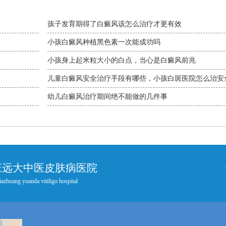
孩子发育期得了白癜风该怎么治疗才更有效
小孩白癜风种植黑色素一次能成功吗
小孩身上起米粒大小的白点，当心是白癜风前兆
儿童白癜风安全治疗手段有哪些，小孩白斑医院怎么治安
子患上白癜风如何安全治疗
幼儿白癜风治疗期间绝不能做的几件事
庄远大中医皮肤病医院
iazhuang yuanda vitiligo hospital