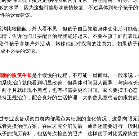
同时要保证孩子摄入足够的微量营养元素，特别是铜、锌等。尽
多的水果，因为这些可能影响病情恢复。不过具体到每个孩子的
对性的饮食建议。
股沟比较隐蔽，外人看不见，但孩子自己知道身体变化后可能会
病情，告诉他们只要配合治疗就能好起来。不要在孩子面前表现
陪伴孩子参加户外活动，转移他们对疾病的注意力。如果孩子
造成不必要的议论。
细胞的恢复生长
是个缓慢的过程，不可能一蹴而就。一般来说，
的系统治疗就能看到明显改善。但具体时间因人而异，与病程长
一两个月就出现小黑点，也有些需要更长时间。家长要摆正心态
坚持正规治疗，配合良好的生活护理，大多数儿童患者的康复前
过专业设备观察白斑内部黑色素细胞的变化情况，这是肉眼无
或者更换治疗方案。在白斑完全消失后，通常还需要进行一段时
孩子的病历资料，包括每次检查的照片，这样便于对比观察恢复