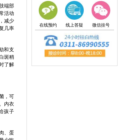
肢端部
常活动
，减少
在线预约
线上答疑
微信挂号
复几率
励和支
白斑稍
时了解
菌，可
。内衣
给孩子
肉、蛋