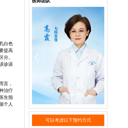
医师团队
乳白色
要提高
区分。
误诊误
而言，
种治疗
医生指
据个人
可以考虑以下预约方式