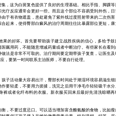
密集，这为白斑复色提供了良好的生理基础。相比手指、脚踝等
和光疗反应通常会更好一些。而且这个部位不容易受到外伤，日
外由于有衣物遮盖，患处避免了紫外线过度照射带来的二次伤害
综合起来，使得臀部白癜风的治疗周期往往比暴露部位更短，康
效果的好坏。首先要帮助孩子建立战胜疾病的信心，多给予鼓
遵医嘱用药，不能随意增减药量或者中断治疗。有些家长在看到
种做法是非常不可取的。治疗期间要定期带孩子复查，让医生及
反应，要第一时间联系主治医师，不要自行处理。
。孩子活动量大容易出汗，臀部长时间处于潮湿环境容易滋生细
动作要轻柔，不要用力搓揉，洗完之后用干净毛巾轻轻吸干水分
身裤或者化纤布料的衣服。新衣服买回来后最好先清洗晾晒再
均衡，不要过度忌口。可以适当增加富含酪氨酸的食物，比如瘦