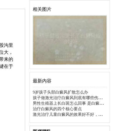
相关图片
股沟里
位大，
带来的
键在于
最新内容
9岁孩子头部白癜风扩散怎么办
孩子做激光治疗白癜风到底有哪些伤害和
隐患
男性生殖器上长白斑怎么回事 是白癜风
吗如何分辨
治疗白癜风的四个核心要点
激光治疗儿童白癜风的效果好不好，孩子
能做吗？