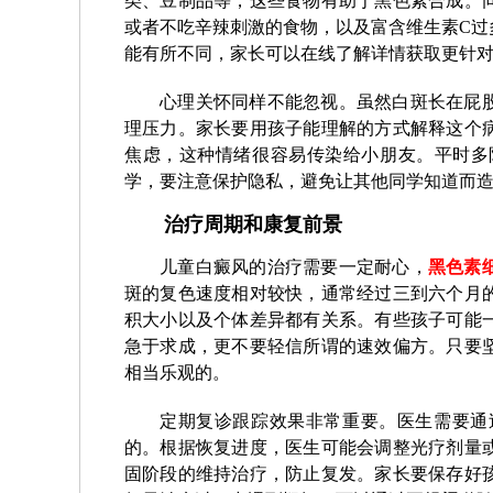
类、豆制品等，这些食物有助于黑色素合成。
或者不吃辛辣刺激的食物，以及富含维生素C过
能有所不同，家长可以在线了解详情获取更针
心理关怀同样不能忽视。虽然白斑长在屁
理压力。家长要用孩子能理解的方式解释这个
焦虑，这种情绪很容易传染给小朋友。平时多
学，要注意保护隐私，避免让其他同学知道而
治疗周期和康复前景
儿童白癜风的治疗需要一定耐心，
黑色素
斑的复色速度相对较快，通常经过三到六个月
积大小以及个体差异都有关系。有些孩子可能
急于求成，更不要轻信所谓的速效偏方。只要
相当乐观的。
定期复诊跟踪效果非常重要。医生需要通
的。根据恢复进度，医生可能会调整光疗剂量
固阶段的维持治疗，防止复发。家长要保存好