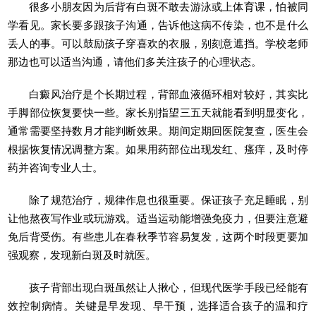
很多小朋友因为后背有白斑不敢去游泳或上体育课，怕被同
学看见。家长要多跟孩子沟通，告诉他这病不传染，也不是什么
丢人的事。可以鼓励孩子穿喜欢的衣服，别刻意遮挡。学校老师
那边也可以适当沟通，请他们多关注孩子的心理状态。
白癜风治疗是个长期过程，背部血液循环相对较好，其实比
手脚部位恢复要快一些。家长别指望三五天就能看到明显变化，
通常需要坚持数月才能判断效果。期间定期回医院复查，医生会
根据恢复情况调整方案。如果用药部位出现发红、瘙痒，及时停
药并咨询专业人士。
除了规范治疗，规律作息也很重要。保证孩子充足睡眠，别
让他熬夜写作业或玩游戏。适当运动能增强免疫力，但要注意避
免后背受伤。有些患儿在春秋季节容易复发，这两个时段更要加
强观察，发现新白斑及时就医。
孩子背部出现白斑虽然让人揪心，但现代医学手段已经能有
效控制病情。关键是早发现、早干预，选择适合孩子的温和疗