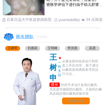
密医学评估下进行由于幼儿肝肾
功能还在发育，一般优先考虑外
……
石家庄远大中医皮肤病医院
34 次阅读
yuandabdfyy
医生团队
THAM
王树申
刘惠莉
王明峰
李洪燕
高霞
王
★
从事皮肤科临床诊疗和研
一
树
发工作近30年，善于通过
科
白癜风发病诱因来寻找治
主
疗方法....
任
申
擅长
外科手术治疗各类白癜风，
尤其是对顽固型白癜风、大面积白癜
风及稳定期白癜风经验丰富
快速问诊