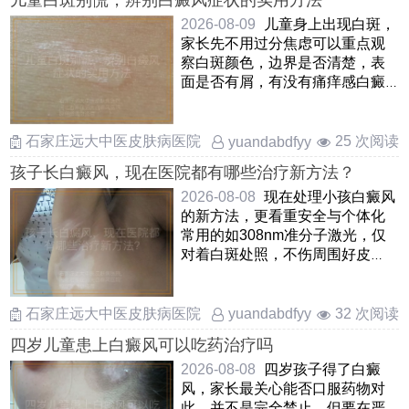
儿童白斑别慌，辨别白癜风症状的实用方法
2026-08-09
儿童身上出现白斑，
家长先不用过分焦虑可以重点观
察白斑颜色，边界是否清楚，表
面是否有屑，有没有痛痒感白癜
风的白斑一般是瓷白色或乳白
……
石家庄远大中医皮肤病医院
25 次阅读
yuandabdfyy
孩子长白癜风，现在医院都有哪些治疗新方法？
2026-08-08
现在处理小孩白癜风
的新方法，更看重安全与个体化
常用的如308nm准分子激光，仅
对着白斑处照，不伤周围好皮
肤，孩子愿意配合还有中药熏
蒸， ……
石家庄远大中医皮肤病医院
32 次阅读
yuandabdfyy
四岁儿童患上白癜风可以吃药治疗吗
2026-08-08
四岁孩子得了白癜
风，家长最关心能否口服药物对
此，并不是完全禁止，但要在严