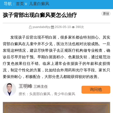
导航：
首页
ν
儿童白癜风
孩子背部出现白癜风要怎么治疗
yuandabdfyy
2026-05-10
390次
发现孩子后背出现不明白斑，很多家长都会特别担心。其实
背部白癜风在儿童中并不少见，医治方法也相对比较成熟。一旦
发现这种情况，建议尽快带孩子去正规医疗机构做专业检查，确
诊后尽早开始干预。早期白斑面积小、色素脱失轻，通过规范治
疗复色效果往往不错。临床上通常会依据孩子的年龄和皮损情
况，制定个性化的方案，比如结合外用药和光疗等手段。家长只
要保持耐心，积极配合，大部分患儿都能获得较好的改善。
王明峰
三科主任
询问他
擅长：头面部白癜风，青少年白癜风