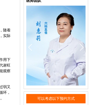
医师团队
，随着
，实际
作用下
代谢旺
能观察
过弱又
循环，
数。
可以考虑以下预约方式