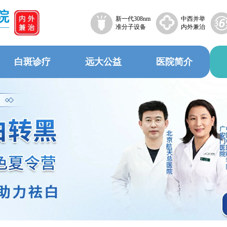
院
新一代308nm
中西并举
准分子设备
内外兼治
白斑诊疗
远大公益
医院简介