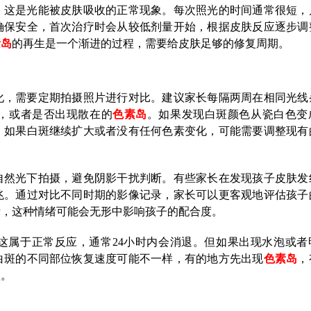
，这是光能被皮肤吸收的正常现象。每次照光的时间通常很短，
确保安全，首次治疗时会从较低剂量开始，根据皮肤反应逐步调
素岛
的再生是一个渐进的过程，需要给皮肤足够的修复周期。
化，需要定期拍摄照片进行对比。建议家长每隔两周在相同光线
，或者是否出现散在的
色素岛
。如果发现白斑颜色从瓷白色变
，如果白斑继续扩大或者没有任何色素变化，可能需要调整现有
自然光下拍摄，避免阴影干扰判断。有些家长在发现孩子皮肤发
兆。通过对比不同时期的影像记录，家长可以更客观地评估孩子
绪，这种情绪可能会无形中影响孩子的配合度。
这属于正常反应，通常24小时内会消退。但如果出现水泡或者
白斑的不同部位恢复速度可能不一样，有的地方先出现
色素岛
，
败。