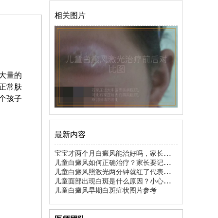
相关图片
大量的
正常肤
个孩子
最新内容
宝宝才两个月白癜风能治好吗，家长先别
慌
儿童白癜风如何正确治疗？家长要记住这
几点
儿童白癜风照激光两分钟就红了代表啥情
况
儿童面部出现白斑是什么原因？小心这几
种常见情况
儿童白癜风早期白斑症状图片参考