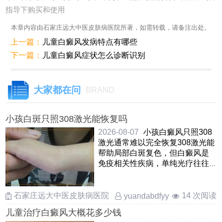
指导下购买和使用
本章内容由石家庄远大中医皮肤病医院所著，如需转载，请备注出处。
上一篇：
儿童白癜风发病特点有哪些
下一篇：
儿童白癜风症状怎么诊断识别
大家都在问
BRAND
小孩白斑只照308激光能恢复吗
2026-08-07
小孩白癜风只照308
激光通常难以完全恢复308激光能
帮助局部白斑复色，但白癜风是
免疫相关性疾病，单纯光疗往往
治标不治本，容易出现新发 ……
石家庄远大中医皮肤病医院
14 次阅读
yuandabdfyy
儿童治疗白癜风大概花多少钱