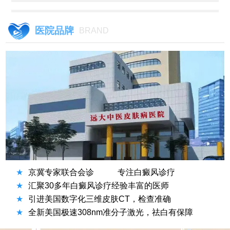
医院品牌
BRAND
★
京冀专家联合会诊
专注白癜风诊疗
★
汇聚30多年白癜风诊疗经验丰富的医师
★
引进美国数字化三维皮肤CT，检查准确
★
全新美国极速308nm准分子激光，祛白有保障