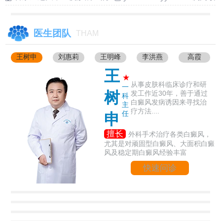
医生团队
THAM
王树申
刘惠莉
王明峰
李洪燕
高霞
王
★
从事皮肤科临床诊疗和研
一
树
发工作近30年，善于通过
科
白癜风发病诱因来寻找治
主
疗方法....
任
申
擅长
外科手术治疗各类白癜风，
尤其是对顽固型白癜风、大面积白癜
风及稳定期白癜风经验丰富
快速问诊