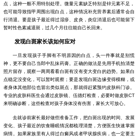
点，这种一般不用特别处理。微量元素缺乏特别是锌元素不足，
也可能导致指甲周围出现白点，这种情况补充营养素后通常会自
行消退。要是孩子最近得过湿疹、皮炎，炎症消退后也可能留下
暂时性色素减退斑，过几个月往往能自己长回来。
发现白斑家长该如何应对
一旦发现孩子手脚有不明原因的白点，头一件事就是别慌
神，更不要自己当郎中乱抹药膏。正确的做法是先用手机拍清楚
照片留存，观察一两周看看白斑有没有变大变白的趋势。如果白
点稳定没变化，可以暂时观察；要是发现白斑边缘变得模糊，或
者身体其他部位也冒出类似斑点，那就得赶紧预约皮肤科门诊。
专业的皮肤科医生会通过皮肤镜、伍德灯检查，必要时做皮肤CT
来明确诊断，这些检查对孩子身体没有伤害，家长大可放心。
去就诊前家长最好做些准备工作，把白斑出现的时间、发展
变化、孩子最近的饮食睡眠情况都梳理清楚，方便医生快速掌握
病情。如果家族里有人得过白癜风或者甲状腺疾病，也一定要主