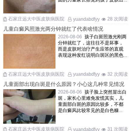
现白斑后，先别自乱阵脚，应
……
石家庄远大中医皮肤病医院
28 次阅读
yuandabdfyy
儿童白癜风照激光两分钟就红了代表啥情况
2026-08-06
孩子白斑照激光刚两
分钟就红了，这往往不是坏事，
而是皮肤对治疗产生应答的直观
表现这种发红说明白斑区的黑色
素细胞正在被“叫醒”，局 ……
石家庄远大中医皮肤病医院
32 次阅读
yuandabdfyy
儿童面部出现白斑是什么原因？小心这几种常见情况
2026-08-06
孩子脸上突然冒出白
斑，家长心里难免发慌其实，儿
童面部白斑的原因比较多，不都
是白癜风比较常见的是白色糠
疹，也叫单纯糠疹，看上去边界
不 ……
石家庄远大中医皮肤病医院
31 次阅读
yuandabdfyy