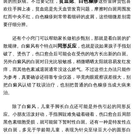
斑的照妖镜。不过要记住，
贫血痣
、
白色糠疹
这些冒牌货也喜
欢往手脚上凑，贫血痣是先天血管发育问题，摩擦时白斑周围发
红而中央不红，白色糠疹则常带着细碎的皮屑，这些细微差别需
要仔细分辨。
还有个小窍门可以帮助家长做初步甄别，那就是看白斑的扩
散规律。白癜风有个特点叫
同形反应
，也就是说如果孩子手指划
破了、烫伤了，伤口愈合后可能会在受伤的地方长出新的白斑。
另外白癜风的白斑对日光比较敏感，稍微晒晒太阳就容易发红发
痒，而其他色素减退斑通常没这么娇气。不过这些土办法只能作
为参考，真要确诊还得靠专业仪器，毕竟肉眼观察误差很大，别
把白癜风认错了耽误治疗，也别把普通的白色糠疹当成大病来
治。
除了白癜风，儿童手脚长白点还可能是外伤引起的同形反
应。小朋友活泼好动，手指脚趾难免磕着碰着，伤口愈合后局部
黑色素细胞受损，就可能留下暂时性白斑。还有一种是特发性点
状白斑，多见于学龄期儿童，表现为针尖至绿豆大小的圆形白