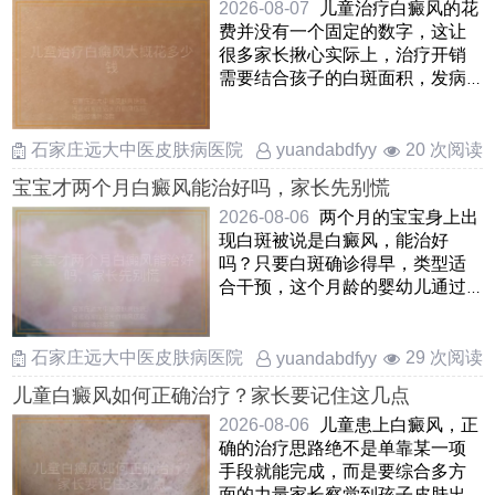
2026-08-07
儿童治疗白癜风的花
费并没有一个固定的数字，这让
很多家长揪心实际上，治疗开销
需要结合孩子的白斑面积，发病
部位，病情阶段以及所选择的
……
石家庄远大中医皮肤病医院
20 次阅读
yuandabdfyy
宝宝才两个月白癜风能治好吗，家长先别慌
2026-08-06
两个月的宝宝身上出
现白斑被说是白癜风，能治好
吗？只要白斑确诊得早，类型适
合干预，这个月龄的婴幼儿通过
温和调理是能够慢慢改善甚至让
……
石家庄远大中医皮肤病医院
29 次阅读
yuandabdfyy
儿童白癜风如何正确治疗？家长要记住这几点
2026-08-06
儿童患上白癜风，正
确的治疗思路绝不是单靠某一项
手段就能完成，而是要综合多方
面的力量家长察觉到孩子皮肤出