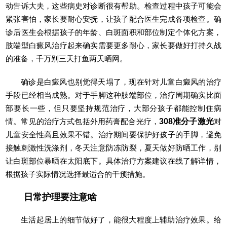
动告诉大夫，这些病史对诊断很有帮助。检查过程中孩子可能会
紧张害怕，家长要耐心安抚，让孩子配合医生完成各项检查。确
诊后医生会根据孩子的年龄、白斑面积和部位制定个体化方案，
肢端型白癜风治疗起来确实需要更多耐心，家长要做好打持久战
的准备，千万别三天打鱼两天晒网。
确诊是白癜风也别觉得天塌了，现在针对儿童白癜风的治疗
手段已经相当成熟。对于手脚这种肢端部位，治疗周期确实比面
部要长一些，但只要坚持规范治疗，大部分孩子都能控制住病
情。常见的治疗方式包括外用药膏配合光疗，
308准分子激光
对
儿童安全性高且效果不错。治疗期间要保护好孩子的手脚，避免
接触刺激性洗涤剂，冬天注意防冻防裂，夏天做好防晒工作，别
让白斑部位暴晒在太阳底下。具体治疗方案建议在线了解详情，
根据孩子实际情况选择最适合的干预措施。
日常护理要注意啥
生活起居上的细节做好了，能很大程度上辅助治疗效果。给