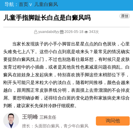
导航：
首页
ν
儿童白癜风
儿童手指脚趾长白点是白癜风吗
yuandabdfyy
2026-05-18
343次
当家长发现孩子的小手小脚冒出星星点点的白色斑块，心里
头难免七上八下。这些小白点到底是啥来头？最常见的情况确实
要提防白癜风找上门，不过也别急着往最坏想，有时候只是皮肤
发育过程中的小插曲，或者是其他良性色素减退问题在捣乱。白
癜风在娃娃身上发起病来，特别喜欢挑手脚这些末梢部位下手，
刚开头可能只是米粒大小的淡白点，随着时间推移，颜色会越来
越白，跟周围正常皮肤界线分明，表面摸上去滑溜溜的不会掉皮
屑。要想明确诊断，还得结合白斑的变化趋势和家族病史来综合
判断，建议家长先保持冷静仔细观察。
王明峰
三科主任
询问他
擅长：头面部白癜风，青少年白癜风