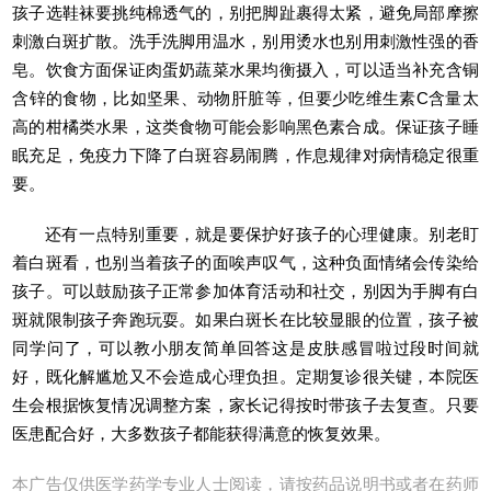
孩子选鞋袜要挑纯棉透气的，别把脚趾裹得太紧，避免局部摩擦
刺激白斑扩散。洗手洗脚用温水，别用烫水也别用刺激性强的香
皂。饮食方面保证肉蛋奶蔬菜水果均衡摄入，可以适当补充含铜
含锌的食物，比如坚果、动物肝脏等，但要少吃维生素C含量太
高的柑橘类水果，这类食物可能会影响黑色素合成。保证孩子睡
眠充足，免疫力下降了白斑容易闹腾，作息规律对病情稳定很重
要。
还有一点特别重要，就是要保护好孩子的心理健康。别老盯
着白斑看，也别当着孩子的面唉声叹气，这种负面情绪会传染给
孩子。可以鼓励孩子正常参加体育活动和社交，别因为手脚有白
斑就限制孩子奔跑玩耍。如果白斑长在比较显眼的位置，孩子被
同学问了，可以教小朋友简单回答这是皮肤感冒啦过段时间就
好，既化解尴尬又不会造成心理负担。定期复诊很关键，本院医
生会根据恢复情况调整方案，家长记得按时带孩子去复查。只要
医患配合好，大多数孩子都能获得满意的恢复效果。
本广告仅供医学药学专业人士阅读，请按药品说明书或者在药师