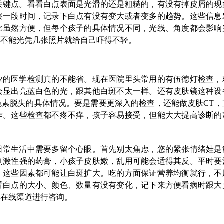
关键点。看看白点表面是光滑的还是粗糙的，有没有掉皮屑的现
察一段时间，记录下白点有没有变大或者变多的趋势。这些信息
比虽然方便，但每个孩子的具体情况不同，光线、角度都会影响
，不能光凭几张照片就给自己吓得不轻。
业的医学检测真的不能省。现在医院里头常用的有伍德灯检查，
会显出亮蓝白色的光，跟其他白斑不太一样。还有皮肤镜这种设
素脱失的具体情况。要是需要更深入的检查，还能做皮肤CT，
作。这些检查都不疼不痒，孩子容易接受，但能大大提高诊断的
日常生活中需要多留个心眼。首先别太焦虑，您的紧张情绪娃是
刺激性强的药膏，小孩子皮肤嫩，乱用可能会适得其反。平时要
，这些因素都可能让白斑扩大。吃的方面保证营养均衡就行，不
看白点的大小、颜色、数量有没有变化，记下来方便看病时跟大
过在线渠道进行咨询。