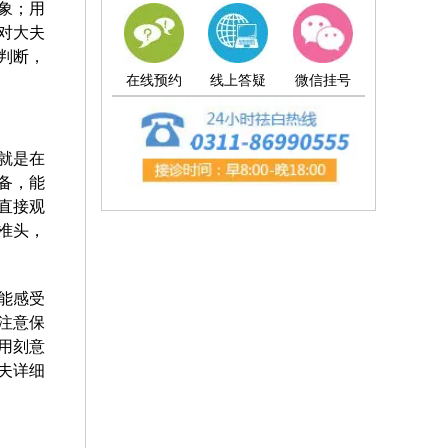
象；用
对大夫
判断，
在线预约
线上答疑
微信挂号
就是在
备，能
直接观
准头，
能感受
注意保
用刻意
夫详细