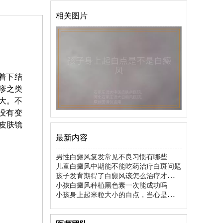
相关图片
着下结
疹之类
大。不
没有变
皮肤镜
最新内容
男性白癜风复发常见不良习惯有哪些
儿童白癜风中期能不能吃药治疗白斑问题
孩子发育期得了白癜风该怎么治疗才更有
效
小孩白癜风种植黑色素一次能成功吗
小孩身上起米粒大小的白点，当心是白癜
风前兆