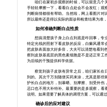
咱们在家初步观察的时候，可以留意几个
手轻轻摩擦一下，看看白点处会不会发红；观
判断病情都很有帮助。当然啦，网上看图片对
所以最终还是得以实际的面诊和检查结果为准
如何准确判断白点性质
想搞清楚孩子身上白点到底是咋回事，专
特定光线的照射下看皮肤的反应，白癜风通常
把皮肤表面放大好多倍，大夫可以清楚地看到色
察到皮肤基底层的黑色素细胞是不是还正常工
为后续的干预提供科学依据。
察觉到孩子皮肤有异常之后，咱们家长在
到的。其次千万别随便买药来涂，尤其是那些
护长白点的地方，别暴晒、别摩擦、别受外伤
忌口也不用大补特补。最重要的是多观察，看
说明。如果需要了解具体的调理方案，可以通
确诊后的应对建议