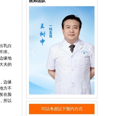
医师团队
出乳白
不痒。
边缘地
大夫的
，边缘
地方不
发在脸
，所以
可以考虑以下预约方式