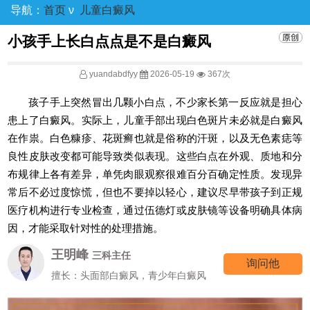
导航：
首页
ν
儿童白癜风
小孩手上长白点点是不是白癜风
yuandabdfyy
2026-05-19
367次
孩子手上突然冒出几颗小白点，不少家长第一反应就是担心
患上了白癜风。实际上，儿童手部出现白色斑片未必就是白癜风
在作祟。白色糠疹、花斑癣也就是俗称的汗斑，以及无色素痣等
良性皮肤改变都可能导致类似表现。这些白点在外观、质地和分
布规律上各有差异，单凭肉眼观察很难百分百确定性质。发现异
常后不必过度惊慌，但也不要掉以轻心，建议尽早带孩子到正规
医疗机构进行专业检查，通过伍德灯或皮肤镜等设备明确具体病
因，才能采取针对性的处理措施。
王明峰
三科主任
询问他
擅长：头面部白癜风，青少年白癜风