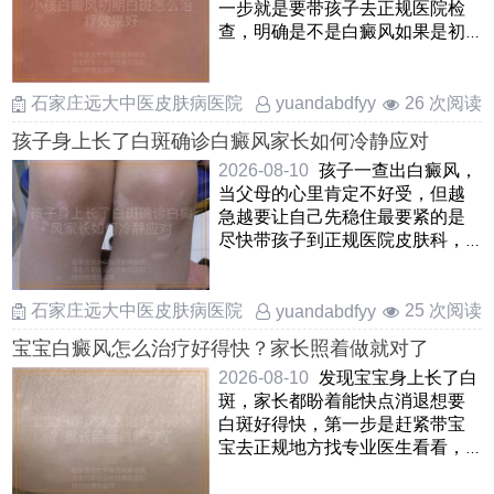
一步就是要带孩子去正规医院检
查，明确是不是白癜风如果是初
期白癜风，其实不用太焦虑，这
……
石家庄远大中医皮肤病医院
26 次阅读
yuandabdfyy
孩子身上长了白斑确诊白癜风家长如何冷静应对
2026-08-10
孩子一查出白癜风，
当父母的心里肯定不好受，但越
急越要让自己先稳住最要紧的是
尽快带孩子到正规医院皮肤科，
把白斑的范围和情况摸清楚 ……
石家庄远大中医皮肤病医院
25 次阅读
yuandabdfyy
宝宝白癜风怎么治疗好得快？家长照着做就对了
2026-08-10
发现宝宝身上长了白
斑，家长都盼着能快点消退想要
白斑好得快，第一步是赶紧带宝
宝去正规地方找专业医生看看，
弄清楚到底是不是白癜风，别
……