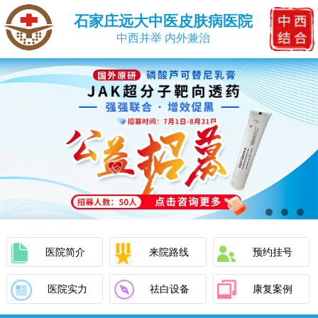
石家庄远大中医皮肤病医院
中西并举 内外兼治
医院简介
来院路线
预约挂号
医院实力
祛白设备
康复案例