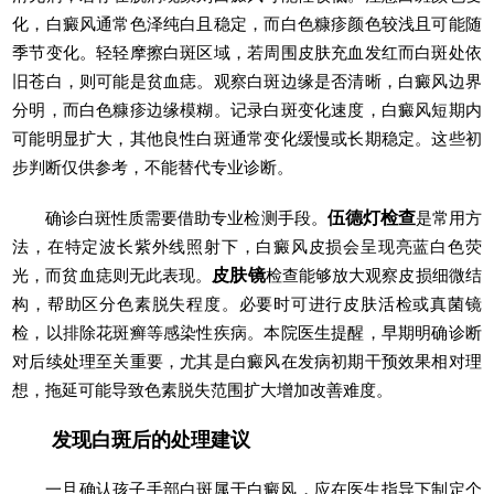
化，白癜风通常色泽纯白且稳定，而白色糠疹颜色较浅且可能随
季节变化。轻轻摩擦白斑区域，若周围皮肤充血发红而白斑处依
旧苍白，则可能是贫血痣。观察白斑边缘是否清晰，白癜风边界
分明，而白色糠疹边缘模糊。记录白斑变化速度，白癜风短期内
可能明显扩大，其他良性白斑通常变化缓慢或长期稳定。这些初
步判断仅供参考，不能替代专业诊断。
确诊白斑性质需要借助专业检测手段。
伍德灯检查
是常用方
法，在特定波长紫外线照射下，白癜风皮损会呈现亮蓝白色荧
光，而贫血痣则无此表现。
皮肤镜
检查能够放大观察皮损细微结
构，帮助区分色素脱失程度。必要时可进行皮肤活检或真菌镜
检，以排除花斑癣等感染性疾病。本院医生提醒，早期明确诊断
对后续处理至关重要，尤其是白癜风在发病初期干预效果相对理
想，拖延可能导致色素脱失范围扩大增加改善难度。
发现白斑后的处理建议
一旦确认孩子手部白斑属于白癜风，应在医生指导下制定个