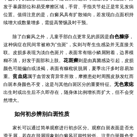
发于暴露部位和易受摩擦区域，手背、手指关节处正是常见发病
位置。值得注意的是，白癜风具有扩散倾向，若发现白点面积持
续增大或数量增多，需提高警惕及时干预。
除了白癜风之外，儿童手部白点更常见的原因是
白色糠疹
，
这种病症在民间常被称为"虫斑"，实则与寄生虫感染并无直接关
联。皮损多表现为淡白色斑片，表面常有细小鳞屑附着，边界模
糊不清，好发于面部和上肢。
花斑癣
则是由真菌感染引起，皮损
颜色可能偏白或淡褐，表面有糠秕状脱屑，夏季出汗多时容易加
重。
贫血痣
属于血管发育异常所致，摩擦患处时周围皮肤发红而
白斑本身颜色不变，这是与其他白斑区分的重要特征。
无色素痣
出生时或出生后不久即存在，随身体比例增长而扩大，但不会突
然增大。
如何初步辨别白斑性质
家长可以通过简单观察进行初步区分。观察白斑表面是否光
滑无屑，若存在脱屑现象则白癜风可能性较低。注意白斑颜色变