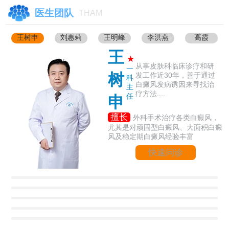
医生团队
THAM
王树申
刘惠莉
王明峰
李洪燕
高霞
王
★
从事皮肤科临床诊疗和研
一
树
发工作近30年，善于通过
科
白癜风发病诱因来寻找治
主
疗方法....
任
申
擅长
外科手术治疗各类白癜风，
尤其是对顽固型白癜风、大面积白癜
风及稳定期白癜风经验丰富
快速问诊