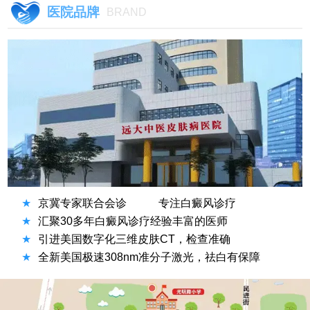
医院品牌
BRAND
★
京冀专家联合会诊
专注白癜风诊疗
★
汇聚30多年白癜风诊疗经验丰富的医师
★
引进美国数字化三维皮肤CT，检查准确
★
全新美国极速308nm准分子激光，祛白有保障