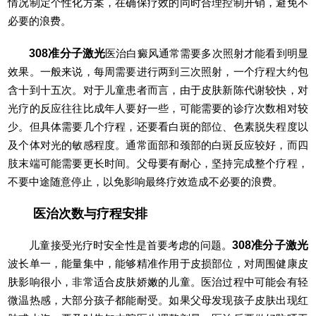
情况制定个性化方案，在确保疗效的同时合理控制开销，避免不
必要的浪费。
308准分子激光
医治白癜风通常需要多次照射才能看到明显
效果。一般来说，每周需要进行两到三次照射，一个疗程大约包
含十到十五次。对于儿童患者而言，由于皮肤新陈代谢较快，对
光疗的反应往往比成年人要好一些，可能需要的诊疗次数相对较
少。但具体需要几个疗程，还要看白斑的部位、色素脱失程度以
及个体对光的敏感程度。通常面部和颈部的白斑反应较好，而四
肢末端可能需要更长时间。父母要有耐心，坚持完成整个疗程，
不要中途随意停止，以免影响最终疗效造成不必要的浪费。
医治次数与疗程安排
儿童接受光疗时安全性是首要考虑的问题。
308准分子激光
波长单一，能量集中，能够精准作用于皮损部位，对周围健康皮
肤影响很小，非常适合皮肤娇嫩的儿童。医治过程中可能会有轻
微温热感，大部分孩子都能耐受。如果父母发现孩子皮肤出现红