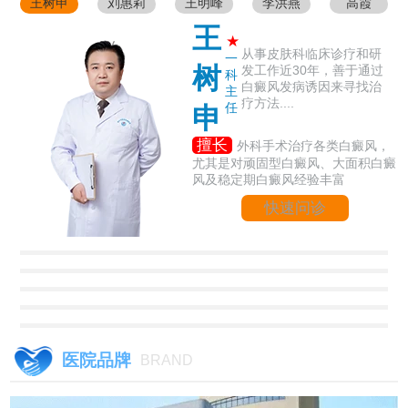
王树申
刘惠莉
王明峰
李洪燕
高霞
王
★
从事皮肤科临床诊疗和研
一
树
发工作近30年，善于通过
科
白癜风发病诱因来寻找治
主
疗方法....
任
申
擅长
外科手术治疗各类白癜风，
尤其是对顽固型白癜风、大面积白癜
风及稳定期白癜风经验丰富
快速问诊
医院品牌
BRAND