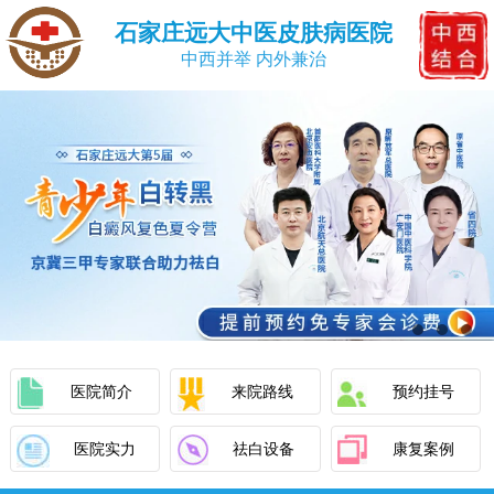
石家庄远大中医皮肤病医院
中西并举 内外兼治
医院简介
来院路线
预约挂号
医院实力
祛白设备
康复案例