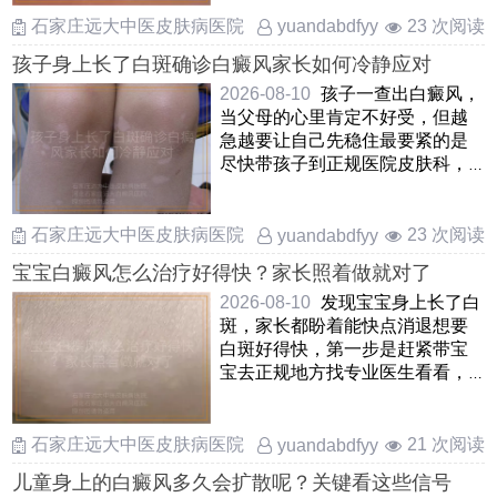
……
石家庄远大中医皮肤病医院
23 次阅读
yuandabdfyy
孩子身上长了白斑确诊白癜风家长如何冷静应对
2026-08-10
孩子一查出白癜风，
当父母的心里肯定不好受，但越
急越要让自己先稳住最要紧的是
尽快带孩子到正规医院皮肤科，
把白斑的范围和情况摸清楚 ……
石家庄远大中医皮肤病医院
23 次阅读
yuandabdfyy
宝宝白癜风怎么治疗好得快？家长照着做就对了
2026-08-10
发现宝宝身上长了白
斑，家长都盼着能快点消退想要
白斑好得快，第一步是赶紧带宝
宝去正规地方找专业医生看看，
弄清楚到底是不是白癜风，别
……
石家庄远大中医皮肤病医院
21 次阅读
yuandabdfyy
儿童身上的白癜风多久会扩散呢？关键看这些信号