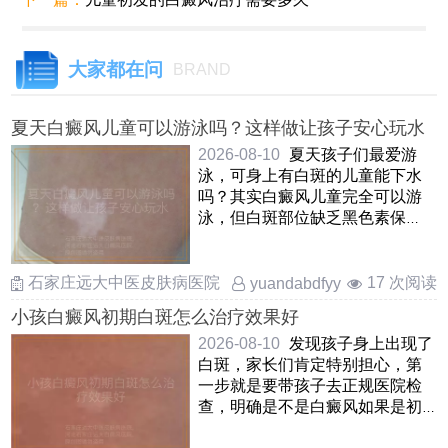
大家都在问
BRAND
夏天白癜风儿童可以游泳吗？这样做让孩子安心玩水
2026-08-10
夏天孩子们最爱游
泳，可身上有白斑的儿童能下水
吗？其实白癜风儿童完全可以游
泳，但白斑部位缺乏黑色素保
护，容易晒伤和受刺激因此在游
泳 ……
石家庄远大中医皮肤病医院
17 次阅读
yuandabdfyy
小孩白癜风初期白斑怎么治疗效果好
2026-08-10
发现孩子身上出现了
白斑，家长们肯定特别担心，第
一步就是要带孩子去正规医院检
查，明确是不是白癜风如果是初
期白癜风，其实不用太焦虑，这