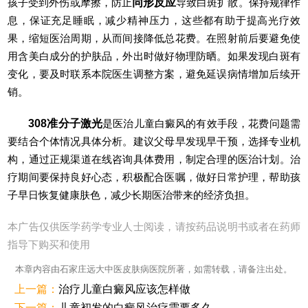
孩子受到外伤或摩擦，防止
同形反应
导致白斑扩散。保持规律作
息，保证充足睡眠，减少精神压力，这些都有助于提高光疗效
果，缩短医治周期，从而间接降低总花费。在照射前后要避免使
用含美白成分的护肤品，外出时做好物理防晒。如果发现白斑有
变化，要及时联系本院医生调整方案，避免延误病情增加后续开
销。
308准分子激光
是医治儿童白癜风的有效手段，花费问题需
要结合个体情况具体分析。建议父母早发现早干预，选择专业机
构，通过正规渠道在线咨询具体费用，制定合理的医治计划。治
疗期间要保持良好心态，积极配合医嘱，做好日常护理，帮助孩
子早日恢复健康肤色，减少长期医治带来的经济负担。
本广告仅供医学药学专业人士阅读，请按药品说明书或者在药师
指导下购买和使用
本章内容由石家庄远大中医皮肤病医院所著，如需转载，请备注出处。
上一篇：
治疗儿童白癜风应该怎样做
下一篇：
儿童初发的白癜风治疗需要多久