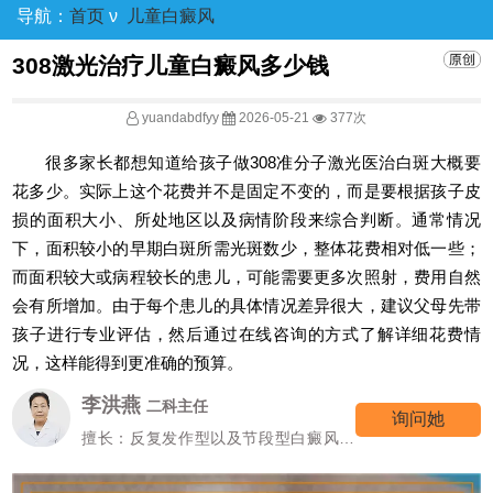
导航：
首页
ν
儿童白癜风
308激光治疗儿童白癜风多少钱
yuandabdfyy
2026-05-21
377次
很多家长都想知道给孩子做308准分子激光医治白斑大概要
花多少。实际上这个花费并不是固定不变的，而是要根据孩子皮
损的面积大小、所处地区以及病情阶段来综合判断。通常情况
下，面积较小的早期白斑所需光斑数少，整体花费相对低一些；
而面积较大或病程较长的患儿，可能需要更多次照射，费用自然
会有所增加。由于每个患儿的具体情况差异很大，建议父母先带
孩子进行专业评估，然后通过在线咨询的方式了解详细花费情
况，这样能得到更准确的预算。
李洪燕
二科主任
询问她
擅长：反复发作型以及节段型白癜风诊
疗