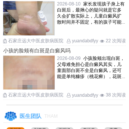
2026-08-10
家长发现孩子身上有
白斑后，最揪心的疑问就是它多
久会扩散实际上，儿童白癜风扩
散时间并不固定，有的孩子可能
在几周内白斑边界就模糊并 ……
石家庄远大中医皮肤病医院
22 次阅读
yuandabdfyy
小孩的脸颊有白斑是白癜风吗
2026-08-09
小孩脸颊出现白斑，
父母难免担心是白癜风其实，儿
童面部白斑不全是白癜风，还可
能是单纯糠疹（桃花癣），花斑
癣，贫血痣等情况白癜风白斑边
界清 ……
石家庄远大中医皮肤病医院
38 次阅读
yuandabdfyy
医生团队
THAM