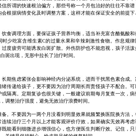
轻信所谓的快速根治偏方，那些号称一个月包治好的往往不靠谱
构会根据病情变化及时调整方案，这样才能在保证安全的前提下
。饮食调理方面，要保证孩子营养均衡，适当补充富含酪氨酸和
同时少吃富含维生素C的过量水果和辛辣刺激性食物。作息规律
、过度疲劳可能诱发白斑扩散。外伤防护也不能忽视，孩子活泼
的白斑出现，无形中拉长了治疗时间。
。长期焦虑紧张会影响神经内分泌系统，进而干扰黑色素合成。
情绪传递给孩子，更不要因为治疗周期长而责怪孩子不配合。可
护或隔离。定期复诊也很关键，一般建议前期每月复查一次，病
况，调整治疗强度，避免无效治疗浪费时间。
准备。不要因为一两个月没看到明显效果就频繁换医院换方法，
常连续治疗三个月以上才能客观评价疗效，如果确实无效再考虑
样既能看到细微进步增强信心，也方便医生判断疗效。记住，只