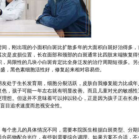
时间，刚出现的小面积白斑比扩散多年的大面积白斑好治得多，
其次是皮损位置，长在面部和颈部的白斑通常比四肢末端恢复得
积，局限性的几块小白斑肯定比全身泛发的治疗周期短很多。另
旺盛，黑色素细胞活性好，修复起来相对容易些。
朋友处于生长发育期，细胞分裂活跃，皮肤自我修复能力比成年
复色，孩子可能一年左右就有明显改善。而且儿童对光的敏感性
更理想。但这并不意味着可以掉以轻心，正是因为孩子正在长身
能盲目追求速度而忽视安全性。
。每个患儿的具体情况不同，需要本院医生根据白斑类型、分期
适合药物配合光疗，有些则需要综合调理。如果方案不合适，不