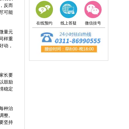
，反而
尽可能
在线预约
线上答疑
微信挂号
微量元
同样重
好动，
家长要
以鼓励
情稳定
每种治
调整。
要坚持