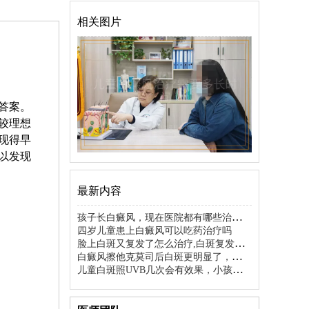
相关图片
答案。
较理想
现得早
以发现
最新内容
孩子长白癜风，现在医院都有哪些治疗新
方法？
四岁儿童患上白癜风可以吃药治疗吗
脸上白斑又复发了怎么治疗,白斑复发怎
样正确应对,脸上白癜风复发处理方式
白癜风擦他克莫司后白斑更明显了，要不
要停用
儿童白斑照UVB几次会有效果，小孩白癜
风照光多久能看到变化，儿童白癜风照
UVB光治疗后几次显效