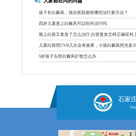
大家都在问的问题
孩子长白癜风，现在医院都有哪些治疗新方法？
四岁儿童患上白癜风可以吃药治疗吗
脸上白斑又复发了怎么治疗,白斑复发怎样正确应对,
复发处理方式
儿童白斑照UVB几次会有效果，小孩白癜风照光多
化，儿童白癜风照UVB光治疗后几次显效
9岁孩子头部白癜风扩散怎么办
石家
Shij