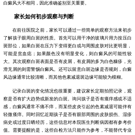
白癜风大不相同，因此准确鉴别至关重要。
家长如何初步观察与判断
在前往医院之前，家长可以通过一些简单的观察方法来初步
了解孩子眼周白斑的性质。首先可以用干净的玻璃片用力按压白
斑部位，如果白斑在压力下变得更白或与周围皮肤对比更明显，
可能是贫血痣；如果颜色没有明显变化，则白癜风的可能性较
大。其次观察白斑表面是否有皮屑，有皮屑的多为白色糠疹，光
滑无屑的则需警惕白癜风。还可以留意白斑边缘是否规则，白癜
风边缘通常比较清晰，而其他色素减退斑边缘可能较为模糊。
记录白斑的变化情况也很重要，建议家长定期拍照记录，观
察是否有扩大趋势或新发的白斑。询问孩子是否有瘙痒感或不适
感，白癜风通常不痛不痒，而某些皮炎引起的色素减退可能伴有
轻微瘙痒。同时回忆近期孩子是否有眼部周围的皮肤损伤、湿疹
病史或过度日晒经历，这些信息对本院医生判断病因都有参考价
值。需要提醒的是，这些自检方法只能作为参考，不能替代专业