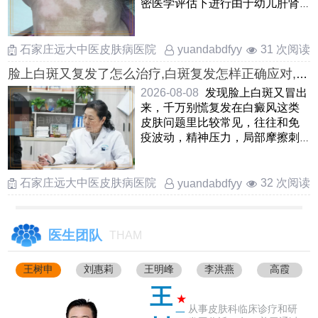
密医学评估下进行由于幼儿肝肾
功能还在发育，一般优先考虑外
……
石家庄远大中医皮肤病医院
31 次阅读
yuandabdfyy
脸上白斑又复发了怎么治疗,白斑复发怎样正确应对,脸
上白癜风复发处理方式
2026-08-08
发现脸上白斑又冒出
来，千万别慌复发在白癜风这类
皮肤问题里比较常见，往往和免
疫波动，精神压力，局部摩擦刺
激等因素有关当前要紧的是先
……
石家庄远大中医皮肤病医院
32 次阅读
yuandabdfyy
医生团队
THAM
王树申
刘惠莉
王明峰
李洪燕
高霞
王
★
从事皮肤科临床诊疗和研
一