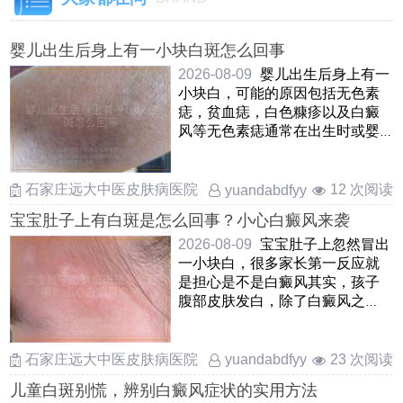
婴儿出生后身上有一小块白斑怎么回事
2026-08-09
婴儿出生后身上有一
小块白，可能的原因包括无色素
痣，贫血痣，白色糠疹以及白癜
风等无色素痣通常在出生时或婴
儿早期出现，表现为边界不清
……
石家庄远大中医皮肤病医院
12 次阅读
yuandabdfyy
宝宝肚子上有白斑是怎么回事？小心白癜风来袭
2026-08-09
宝宝肚子上忽然冒出
一小块白，很多家长第一反应就
是担心是不是白癜风其实，孩子
腹部皮肤发白，除了白癜风之
外，还可能是白色糠疹，贫血痣
或 ……
石家庄远大中医皮肤病医院
23 次阅读
yuandabdfyy
儿童白斑别慌，辨别白癜风症状的实用方法