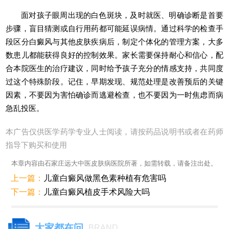
面对孩子眼周出现的白色斑块，及时就医、明确诊断是首要
步骤，盲目猜测或自行用药都可能延误病情。通过科学的检查手
段区分白癜风与其他皮肤疾病后，制定个体化的管理方案，大多
数患儿都能获得良好的控制效果。家长需要保持耐心和信心，配
合本院医生的治疗建议，同时给予孩子充分的情感支持，共同度
过这个特殊阶段。记住，早期发现、规范处理是改善预后的关键
因素，不要因为害怕确诊而逃避检查，也不要因为一时焦虑而病
急乱投医。
本广告仅供医学药学专业人士阅读，请按药品说明书或者在药师
指导下购买和使用
本章内容由石家庄远大中医皮肤病医院所著，如需转载，请备注出处。
上一篇：
儿童白癜风做黑色素种植有危害吗
下一篇：
儿童白癜风植皮手术风险大吗
大家都在问
BRAND