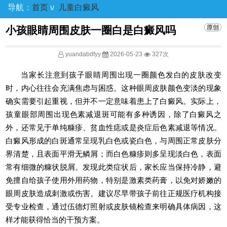
导航：
首页
ν
儿童白癜风
小孩眼睛周围皮肤一圈白是白癜风吗
yuandabdfyy
2026-05-23
327次
当家长注意到孩子眼睛周围出现一圈颜色发白的皮肤改变
时，内心往往会充满焦虑与困惑。这种眼周皮肤颜色变淡的现象
确实需要引起重视，但并不一定意味着患上了白癜风。实际上，
孩童眼部周围出现色素减退斑可能有多种诱因，除了白癜风之
外，还常见于单纯糠疹、贫血性痣或是炎症后色素减退等情况。
白癜风形成的白斑通常呈现乳白色或瓷白色，与周围正常皮肤分
界清楚，且表面平滑无鳞屑；而白色糠疹则多呈现淡白色，表面
常有细微的糠状脱屑。发现此类症状后，家长应当保持冷静，避
免擅自给孩子使用外用药物，特别是激素类药膏，以免对娇嫩的
眼周皮肤造成刺激或伤害。建议尽早带孩子前往正规医疗机构接
受专业检查，通过伍德灯照射或皮肤镜检查来明确具体病因，这
样才能获得恰当的干预方案。