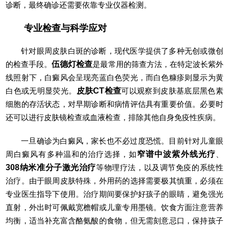
诊断，最终确诊还需要依靠专业仪器检测。
专业检查与科学应对
针对眼周皮肤白斑的诊断，现代医学提供了多种无创或微创
的检查手段。
伍德灯检查
是最常用的筛查方法，在特定波长紫外
线照射下，白癜风会呈现亮蓝白色荧光，而白色糠疹则显示为黄
白色或无明显荧光。
皮肤CT检查
可以观察到皮肤基底层黑色素
细胞的存活状态，对早期诊断和病情评估具有重要价值。必要时
还可以进行皮肤镜检查或血液检查，排除其他自身免疫性疾病。
一旦确诊为白癜风，家长也不必过度恐慌。目前针对儿童眼
周白癜风有多种温和的治疗选择，如
窄谱中波紫外线光疗
、
308纳米准分子激光治疗
等物理疗法，以及调节免疫的系统性
治疗。由于眼周皮肤特殊，外用药的选择需要极其慎重，必须在
专业医生指导下使用。治疗期间要保护好孩子的眼睛，避免强光
直射，外出时可佩戴宽檐帽或儿童专用墨镜。饮食方面注意营养
均衡，适当补充富含酪氨酸的食物，但无需刻意忌口，保持孩子