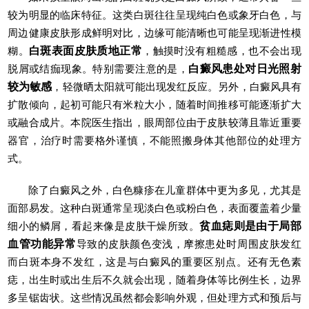
较为明显的临床特征。这类白斑往往呈现纯白色或象牙白色，与
周边健康皮肤形成鲜明对比，边缘可能清晰也可能呈现渐进性模
糊。
白斑表面皮肤质地正常
，触摸时没有粗糙感，也不会出现
脱屑或结痂现象。特别需要注意的是，
白癜风患处对日光照射
较为敏感
，轻微晒太阳就可能出现发红反应。另外，白癜风具有
扩散倾向，起初可能只有米粒大小，随着时间推移可能逐渐扩大
或融合成片。本院医生指出，眼周部位由于皮肤较薄且靠近重要
器官，治疗时需要格外谨慎，不能照搬身体其他部位的处理方
式。
除了白癜风之外，白色糠疹在儿童群体中更为多见，尤其是
面部易发。这种白斑通常呈现淡白色或粉白色，表面覆盖着少量
细小的鳞屑，看起来像是皮肤干燥所致。
贫血痣则是由于局部
血管功能异常
导致的皮肤颜色变浅，摩擦患处时周围皮肤发红
而白斑本身不发红，这是与白癜风的重要区别点。还有无色素
痣，出生时或出生后不久就会出现，随着身体等比例生长，边界
多呈锯齿状。这些情况虽然都会影响外观，但处理方式和预后与