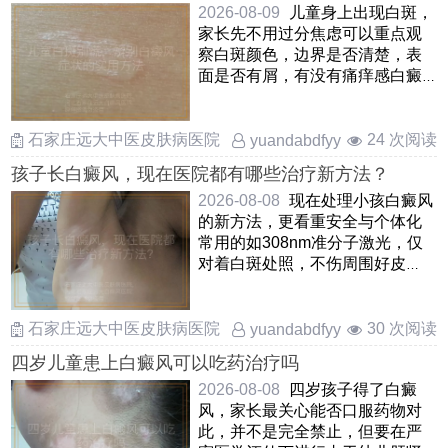
2026-08-09
儿童身上出现白斑，
家长先不用过分焦虑可以重点观
察白斑颜色，边界是否清楚，表
面是否有屑，有没有痛痒感白癜
风的白斑一般是瓷白色或乳白
……
石家庄远大中医皮肤病医院
24 次阅读
yuandabdfyy
孩子长白癜风，现在医院都有哪些治疗新方法？
2026-08-08
现在处理小孩白癜风
的新方法，更看重安全与个体化
常用的如308nm准分子激光，仅
对着白斑处照，不伤周围好皮
肤，孩子愿意配合还有中药熏
蒸， ……
石家庄远大中医皮肤病医院
30 次阅读
yuandabdfyy
四岁儿童患上白癜风可以吃药治疗吗
2026-08-08
四岁孩子得了白癜
风，家长最关心能否口服药物对
此，并不是完全禁止，但要在严