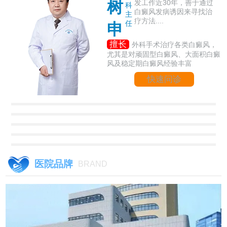
树
发工作近30年，善于通过
科
白癜风发病诱因来寻找治
主
疗方法....
任
申
擅长
外科手术治疗各类白癜风，
尤其是对顽固型白癜风、大面积白癜
风及稳定期白癜风经验丰富
快速问诊
医院品牌
BRAND