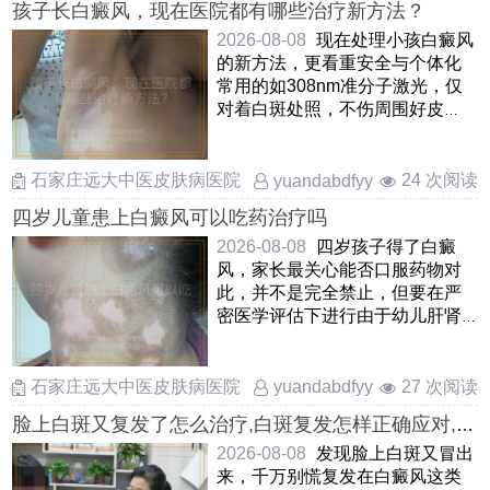
孩子长白癜风，现在医院都有哪些治疗新方法？
2026-08-08
现在处理小孩白癜风
的新方法，更看重安全与个体化
常用的如308nm准分子激光，仅
对着白斑处照，不伤周围好皮
肤，孩子愿意配合还有中药熏
蒸， ……
石家庄远大中医皮肤病医院
24 次阅读
yuandabdfyy
四岁儿童患上白癜风可以吃药治疗吗
2026-08-08
四岁孩子得了白癜
风，家长最关心能否口服药物对
此，并不是完全禁止，但要在严
密医学评估下进行由于幼儿肝肾
功能还在发育，一般优先考虑外
……
石家庄远大中医皮肤病医院
27 次阅读
yuandabdfyy
脸上白斑又复发了怎么治疗,白斑复发怎样正确应对,脸
上白癜风复发处理方式
2026-08-08
发现脸上白斑又冒出
来，千万别慌复发在白癜风这类