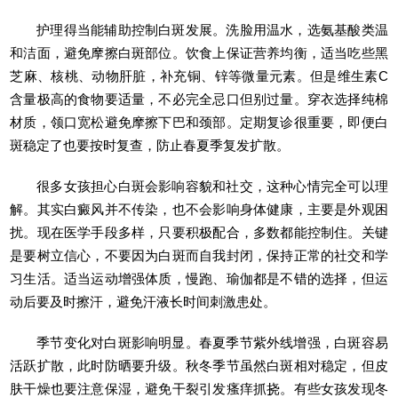
护理得当能辅助控制白斑发展。洗脸用温水，选氨基酸类温
和洁面，避免摩擦白斑部位。饮食上保证营养均衡，适当吃些黑
芝麻、核桃、动物肝脏，补充铜、锌等微量元素。但是维生素C
含量极高的食物要适量，不必完全忌口但别过量。穿衣选择纯棉
材质，领口宽松避免摩擦下巴和颈部。定期复诊很重要，即便白
斑稳定了也要按时复查，防止春夏季复发扩散。
很多女孩担心白斑会影响容貌和社交，这种心情完全可以理
解。其实白癜风并不传染，也不会影响身体健康，主要是外观困
扰。现在医学手段多样，只要积极配合，多数都能控制住。关键
是要树立信心，不要因为白斑而自我封闭，保持正常的社交和学
习生活。适当运动增强体质，慢跑、瑜伽都是不错的选择，但运
动后要及时擦汗，避免汗液长时间刺激患处。
季节变化对白斑影响明显。春夏季节紫外线增强，白斑容易
活跃扩散，此时防晒要升级。秋冬季节虽然白斑相对稳定，但皮
肤干燥也要注意保湿，避免干裂引发瘙痒抓挠。有些女孩发现冬