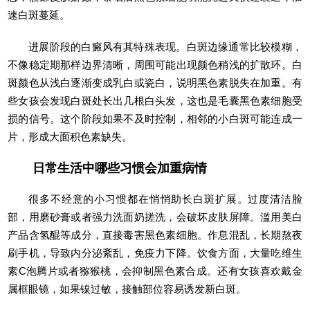
速白斑蔓延。
进展阶段的白癜风有其特殊表现。白斑边缘通常比较模糊，
不像稳定期那样边界清晰，周围可能出现颜色稍浅的扩散环。白
斑颜色从浅白逐渐变成乳白或瓷白，说明黑色素脱失在加重。有
些女孩会发现白斑处长出几根白头发，这也是毛囊黑色素细胞受
损的信号。这个阶段如果不及时控制，相邻的小白斑可能连成一
片，形成大面积色素缺失。
日常生活中哪些习惯会加重病情
很多不经意的小习惯都在悄悄助长白斑扩展。过度清洁脸
部，用磨砂膏或者强力洗面奶搓洗，会破坏皮肤屏障。滥用美白
产品含氢醌等成分，直接毒害黑色素细胞。作息混乱，长期熬夜
刷手机，导致内分泌紊乱，免疫力下降。饮食方面，大量吃维生
素C泡腾片或者猕猴桃，会抑制黑色素合成。还有女孩喜欢戴金
属框眼镜，如果镍过敏，接触部位容易诱发新白斑。