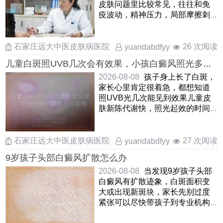
皮肤问题里比较常见，往往和免
疫波动，精神压力，局部摩擦刺
激等因素有关当前要紧的是先
……
石家庄远大中医皮肤病医院
26 次阅读
yuandabdfyy
儿童白斑照UVB几次会有效果，小孩白癜风照光多久
能看到变化，儿童白癜风照UVB光治疗后几次显效
2026-08-08
孩子身上长了白斑，
家长心里肯定很着急，都想知道
照UVB光几次能见到效果儿童皮
肤新陈代谢快，照光起效的时间
一般比成人短一些，但也不是
……
石家庄远大中医皮肤病医院
27 次阅读
yuandabdfyy
9岁孩子头部白癜风扩散怎么办
2026-08-08
当发现9岁孩子头部
白癜风有扩散迹象，白斑面积变
大或出现新斑块，家长先别过度
紧张可以尽快带孩子到专业机构
评估当前病情阶段，头皮的 ……