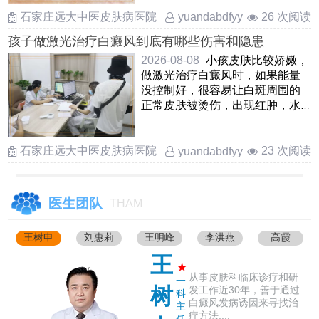
石家庄远大中医皮肤病医院
26 次阅读
yuandabdfyy
孩子做激光治疗白癜风到底有哪些伤害和隐患
2026-08-08
小孩皮肤比较娇嫩，
做激光治疗白癜风时，如果能量
没控制好，很容易让白斑周围的
正常皮肤被烫伤，出现红肿，水
疱甚至破皮另外，激光可能会刺
激 ……
石家庄远大中医皮肤病医院
23 次阅读
yuandabdfyy
医生团队
THAM
王树申
刘惠莉
王明峰
李洪燕
高霞
王
★
从事皮肤科临床诊疗和研
一
树
发工作近30年，善于通过
科
白癜风发病诱因来寻找治
主
疗方法....
任