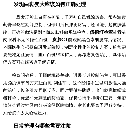
发现白斑变大应该如何正确处理
一旦发现脸上白斑在扩散，千万别自己乱涂药膏。很多激素
药膏虽然短期能控制，但停用后反弹更厉害，还可能引起皮肤萎
缩。正确的做法是到本院皮肤科做系统检查，
伍德灯检查
能看清
肉眼看不见的隐性白斑，
皮肤CT
能观察黑色素细胞存活情况。
本院医生会根据白斑发展阶段，制定个性化的控制方案，通常需
要先稳定住病情，阻止白斑继续扩大，再考虑复色治疗。具体治
疗方案可在线咨询了解详情。
检查明确后，干预时机很关键。进展期以控制为主，可以采
用免疫调节等方式让白斑"刹住车"。这个阶段不宜做刺激性太强
的治疗，以免引发同形反应。同时要做好防晒，出门戴宽檐帽或
者打伞，涂温和无刺激的防晒霜。保持心情平和特别重要，焦虑
情绪会通过神经内分泌途径影响病情。家长也要给予理解支持，
别给孩子太大心理压力。
日常护理有哪些需要注意