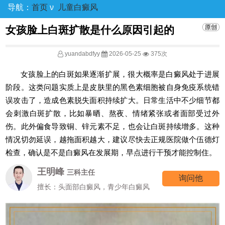
导航：
首页
ν
儿童白癜风
女孩脸上白斑扩散是什么原因引起的
yuandabdfyy
2026-05-25
375次
女孩脸上的白斑如果逐渐扩展，很大概率是白癜风处于进展
阶段。这类问题实质上是皮肤里的黑色素细胞被自身免疫系统错
误攻击了，造成色素脱失面积持续扩大。日常生活中不少细节都
会刺激白斑扩散，比如暴晒、熬夜、情绪紧张或者面部受过外
伤。此外偏食导致铜、锌元素不足，也会让白斑持续增多。这种
情况切勿延误，越拖面积越大，建议尽快去正规医院做个伍德灯
检查，确认是不是白癜风在发展期，早点进行干预才能控制住。
王明峰
三科主任
询问他
擅长：头面部白癜风，青少年白癜风