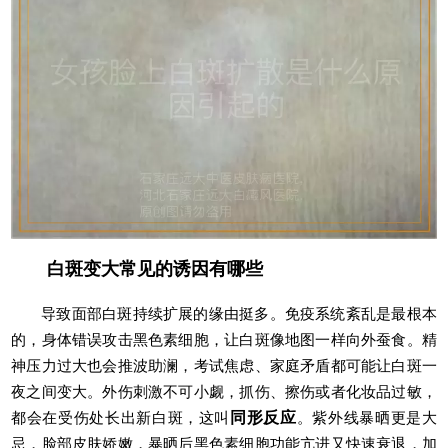
白斑变大常见的诱因有哪些
导致面部白斑持续扩展的缘由挺多。免疫系统紊乱是最根本
的，身体错误攻击黑色素细胞，让白斑像地图一样向外蚕食。精
神压力过大也会推波助澜，考试焦虑、家庭矛盾都可能让白斑一
夜之间变大。外伤刺激不可小觑，抓伤、擦伤或者化妆品过敏，
都会在受伤处长出新白斑，这叫
同形反应
。紫外线暴晒更是大
忌，脸部皮肤娇嫩，暴晒后黑色素细胞功能亢进又快速衰退，加