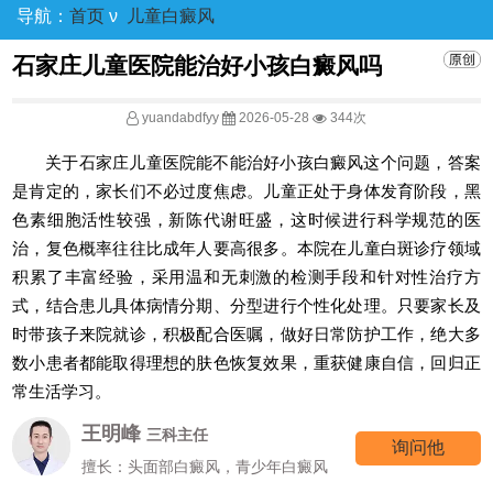
导航：
首页
ν
儿童白癜风
石家庄儿童医院能治好小孩白癜风吗
yuandabdfyy
2026-05-28
344次
关于石家庄儿童医院能不能治好小孩白癜风这个问题，答案
是肯定的，家长们不必过度焦虑。儿童正处于身体发育阶段，黑
色素细胞活性较强，新陈代谢旺盛，这时候进行科学规范的医
治，复色概率往往比成年人要高很多。本院在儿童白斑诊疗领域
积累了丰富经验，采用温和无刺激的检测手段和针对性治疗方
式，结合患儿具体病情分期、分型进行个性化处理。只要家长及
时带孩子来院就诊，积极配合医嘱，做好日常防护工作，绝大多
数小患者都能取得理想的肤色恢复效果，重获健康自信，回归正
常生活学习。
王明峰
三科主任
询问他
擅长：头面部白癜风，青少年白癜风