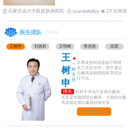
石家庄远大中医皮肤病医院
23 次阅读
yuandabdfyy
医生团队
THAM
王树申
刘惠莉
王明峰
李洪燕
高霞
王
★
从事皮肤科临床诊疗和研
一
树
发工作近30年，善于通过
科
白癜风发病诱因来寻找治
主
疗方法....
任
申
擅长
外科手术治疗各类白癜风，
尤其是对顽固型白癜风、大面积白癜
风及稳定期白癜风经验丰富
快速问诊