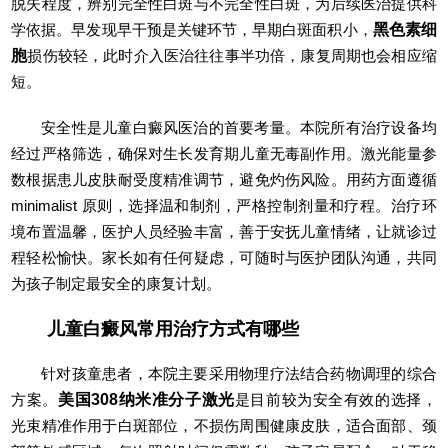
脱失程度，辨别完全性白斑与不完全性白斑，为后续医治提供科
学依据。早发现早干预是关键环节，早期白斑面积小，
黑色素细
胞
损伤较轻，此时介入医治往往事半功倍，康复周期也会相应缩
短。
安全性是儿童白癜风医治的首要考量。本院所有治疗设备均
经过严格筛选，确保对生长发育期儿童无毒副作用。激光能量参
数根据患儿皮肤耐受度精准调节，避免灼伤风险。用药方面遵循
minimalist 原则，选择温和制剂，严格控制剂量和疗程。治疗环
境布置温馨，医护人员经验丰富，善于安抚儿童情绪，让就诊过
程轻松愉快。家长如有任何疑虑，可随时与医护团队沟通，共同
为孩子制定最安全的康复计划。
儿童白癜风常用治疗方式有哪些
针对孩童患者，本院主要采用物理疗法结合药物调理的综合
方案。
美国308纳米准分子激光
是目前较为安全有效的选择，
光束精准作用于白斑部位，不损伤周围健康皮肤，适合面部、颈