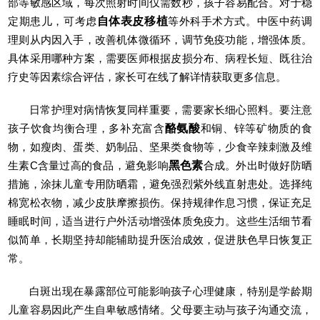
部等敏感区域，每次照射时间仅需数秒，孩子容易配合。对于稳
定期患儿，可考虑
自体表皮移植
等外科手术方式。中医中药调
理则从内因入手，改善机体微循环，调节免疫功能，增强体质。
具体采用哪种方案，需要医师根据皮损分布、病程长短、既往治
疗史等因素综合评估，家长可在线了解详情获取更多信息。
日常护理对病情恢复同样重要，需要家长细心照料。要注意
孩子饮食均衡合理，多补充富含
酪氨酸
和铜、锌等矿物质的食
物，如瘦肉、蛋类、奶制品、坚果类食物等，少食辛辣刺激及维
生素C含量过高的食品，避免影响
黑色素
合成。外出时做好防晒
措施，涂抹儿童专用防晒霜，避免强烈紫外线直射患处。选择纯
棉宽松衣物，减少皮肤摩擦损伤。保持规律作息习惯，保证充足
睡眠时间，适当进行户外活动增强体质免疫力。这些生活细节看
似简单，长期坚持却能辅助提升医治成效，促进肤色早日恢复正
常。
白斑出现在暴露部位可能影响孩子心理健康，特别是学龄期
儿童容易因此产生自卑敏感情绪。父母要主动与孩子沟通交流，