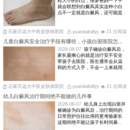
粒大小的白点，很多爸妈一下子
就会联想到白癜风其实这种小白
点不一定就是白癜风，还可能是
白色糠疹，花斑癣或者炎症 ……
石家庄远大中医皮肤病医院
21 次阅读
yuandabdfyy
儿童白癜风安全治疗手段有哪些，小孩白斑医院怎么
治安全，孩子患上白癜风如何安全治疗
2026-08-07
孩子确诊白癜风后，
家长最揪心的就是治疗安不安全
带孩子去医院，医生通常会从温
和的方式入手，不会一上来就用
猛药针对儿童，临床上多选用
……
石家庄远大中医皮肤病医院
21 次阅读
yuandabdfyy
幼儿白癜风治疗期间绝不能做的几件事
2026-08-07
幼儿身上出现白斑并
被确诊为白癜风后，治疗期间的
日常照护往往比用药更考验家长
这期间绝不能让孩子长时间暴
晒，哪怕是阴天也要做好物 ……