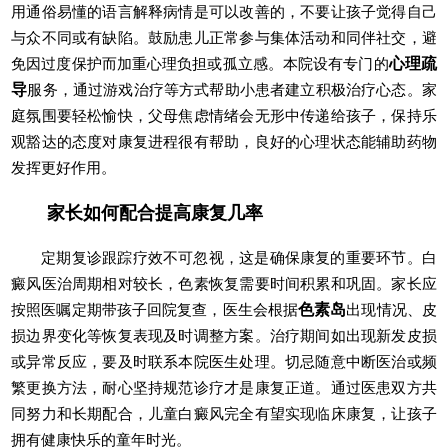
用通俗易懂的语言解释病情是可以改善的，不要让孩子觉得自己
与众不同或有缺陷。鼓励患儿正常参与集体活动和同伴社交，避
免因过度保护而加重心理负担或孤立感。本院设有专门的
心理疏
导
服务，通过游戏治疗等方式帮助小患者建立积极治疗心态。家
庭氛围要轻松愉快，父母焦虑情绪会无形中传递给孩子，保持乐
观豁达的态度对康复进程很有帮助，良好的心理状态能辅助药物
发挥更好作用。
家长如何配合提高康复几率
定期复诊跟踪疗效不可忽视，这是确保康复的重要环节。白
癜风医治周期相对较长，色素恢复需要时间积累和巩固。家长应
按照医嘱定期带孩子回院复查，医生会根据
色素岛
出现情况、皮
损边界变化等恢复表现及时调整方案。治疗期间如出现新发皮损
或异常反应，要及时联系本院医生处理。切忌随意中断医治或频
繁更换方法，耐心坚持规范诊疗才是康复正道。通过医患双方共
同努力和长期配合，儿童白癜风完全有望实现临床康复，让孩子
拥有健康快乐的童年时光。