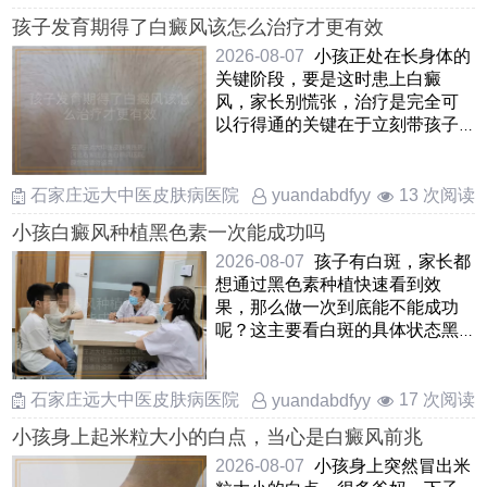
孩子发育期得了白癜风该怎么治疗才更有效
2026-08-07
小孩正处在长身体的
关键阶段，要是这时患上白癜
风，家长别慌张，治疗是完全可
以行得通的关键在于立刻带孩子
去正规地方查清楚，抓住早期这
……
石家庄远大中医皮肤病医院
13 次阅读
yuandabdfyy
小孩白癜风种植黑色素一次能成功吗
2026-08-07
孩子有白斑，家长都
想通过黑色素种植快速看到效
果，那么做一次到底能不能成功
呢？这主要看白斑的具体状态黑
色素种植是把孩子自己健康皮
……
石家庄远大中医皮肤病医院
17 次阅读
yuandabdfyy
小孩身上起米粒大小的白点，当心是白癜风前兆
2026-08-07
小孩身上突然冒出米