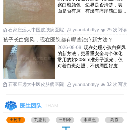
察白斑颜色，边界是否清楚，表
面是否有屑，有没有痛痒感白癜
风的白斑一般是瓷白色或乳白
……
石家庄远大中医皮肤病医院
25 次阅读
yuandabdfyy
孩子长白癜风，现在医院都有哪些治疗新方法？
2026-08-08
现在处理小孩白癜风
的新方法，更看重安全与个体化
常用的如308nm准分子激光，仅
对着白斑处照，不伤周围好皮
肤，孩子愿意配合还有中药熏
蒸， ……
石家庄远大中医皮肤病医院
32 次阅读
yuandabdfyy
医生团队
THAM
王树申
刘惠莉
王明峰
李洪燕
高霞