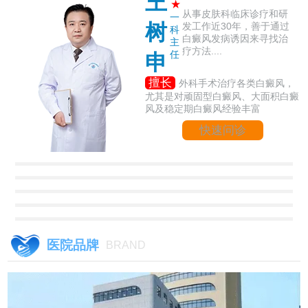
王
★
从事皮肤科临床诊疗和研
一
树
发工作近30年，善于通过
科
白癜风发病诱因来寻找治
主
疗方法....
任
申
擅长
外科手术治疗各类白癜风，
尤其是对顽固型白癜风、大面积白癜
风及稳定期白癜风经验丰富
快速问诊
医院品牌
BRAND