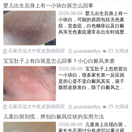
婴儿出生后身上有一小块白斑怎么回事
2026-08-09
婴儿出生后身上有一
小块白，可能的原因包括无色素
痣，贫血痣，白色糠疹以及白癜
风等无色素痣通常在出生时或婴
儿早期出现，表现为边界不清
……
石家庄远大中医皮肤病医院
21 次阅读
yuandabdfyy
宝宝肚子上有白斑是怎么回事？小心白癜风来袭
2026-08-09
宝宝肚子上忽然冒出
一小块白，很多家长第一反应就
是担心是不是白癜风其实，孩子
腹部皮肤发白，除了白癜风之
外，还可能是白色糠疹，贫血痣
或 ……
石家庄远大中医皮肤病医院
25 次阅读
yuandabdfyy
儿童白斑别慌，辨别白癜风症状的实用方法
2026-08-09
儿童身上出现白斑，
家长先不用过分焦虑可以重点观