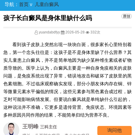
导航：
首页
ν
儿童白癜风
孩子长白癜风是身体里缺什么吗
yuandabdfyy
2026-05-28
332次
看到孩子皮肤上突然出现一块块白斑，很多家长心里特别着
急，第一个念头往往是：这孩子是不是身体里缺了什么营养？其
实儿童患上白癜风，并不是简单地因为缺少某种维生素或者矿物
质导致的。医学上认为，白癜风主要是一种自身免疫相关的皮肤
问题，是免疫系统出现了异常，错误地攻击和破坏了皮肤里的黑
色素细胞。不过临床观察确实发现，部分小朋友体内存在铜、锌
等微量元素水平偏低的情况，这些元素参与黑色素合成过程，缺
乏时可能影响病情发展。但要说白癜风就是单纯缺什么引起的，
这种说法并不准确，它更多是遗传背景、免疫状态、环境因素等
多种原因共同作用的结果，不能简单归结为营养不良。
王明峰
三科主任
询问他