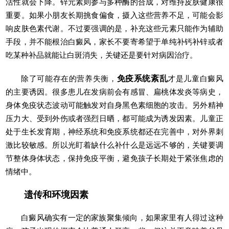
活性就会下降。锌元素则参与多种酶的合成，对维持皮肤健康很
重要。如果小朋友长期挑食偏食，摄入这些营养不足，可能会影
响皮肤色素代谢。不过要强调的是，补充这些元素只能作为辅助
手段，并不能根治白癜风，家长不要寄希望于单纯补钙补锌或者
吃某种补品就能让白斑消失，关键还是要针对病因治疗。
除了可能存在的营养失衡，
免疫系统紊乱
才是儿童白癜风
的主要诱因。很多患儿在发病前会有感冒、扁桃体发炎等病史，
身体免疫状态波动可能触发对自身黑色素细胞的攻击。另外精神
压力大、受到外伤或者强烈日晒，都可能成为诱发因素。儿童正
处于生长发育期，神经系统和免疫系统都还在完善中，对外界刺
激比较敏感。所以光盯着缺什么补什么是远远不够的，关键要调
节整体身体状态，保持免疫平衡，避免孩子长期处于紧张焦虑的
情绪中。
遗传和环境因素
白癜风确实有一定的家族聚集倾向，如果家里有人得过这种