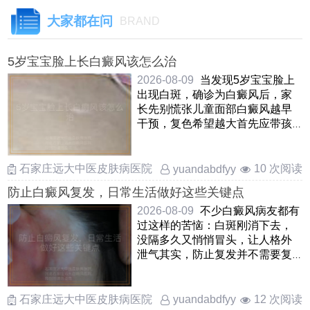
大家都在问
BRAND
5岁宝宝脸上长白癜风该怎么治
2026-08-09
当发现5岁宝宝脸上
出现白斑，确诊为白癜风后，家
长先别慌张儿童面部白癜风越早
干预，复色希望越大首先应带孩
子到正规医院皮肤科就诊，让
……
石家庄远大中医皮肤病医院
10 次阅读
yuandabdfyy
防止白癜风复发，日常生活做好这些关键点
2026-08-09
不少白癜风病友都有
过这样的苦恼：白斑刚消下去，
没隔多久又悄悄冒头，让人格外
泄气其实，防止复发并不需要复
杂的手段，关键是把日常生活中
……
石家庄远大中医皮肤病医院
12 次阅读
yuandabdfyy