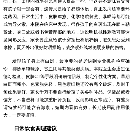
病，孩子出现的概率会比普通人群高一些。但这并不意味着父母
有孩子就一定会有，遗传只是给了易感体质，真正发病还需要环
境诱因。日常生活中，皮肤摩擦、化学物质刺激、暴晒等都可能
成为导火索。本院在临床中发现，很多孩子的白斑出现在腰带勒
紧处、袜口处或者书包带摩擦的地方，这说明机械性刺激可能诱
发同形反应。家长要注意给孩子穿宽松棉质衣物，避免患处受到
摩擦，夏天外出做好防晒措施，减少紫外线对脆弱皮肤的伤害。
发现孩子身上有白斑，最重要的是尽快到专业机构检查确
诊，排除单纯糠疹、贫血痣等其他类似疾病。本院医生会通过伍
德灯检查、皮肤CT等手段明确病情阶段，制定个性化方案。早期
白斑面积小、色素脱失轻，黑色素细胞还没有完全破坏，及时干
预效果更好。家长千万不要自行给孩子买各种补品、保健品或者
偏方，不当进补可能加重肝肾负担，反而影响正常治疗。有些所
谓特效药可能含有激素，短期内看似有效，长期使用副作用很
大，一定要谨慎。
日常饮食调理建议