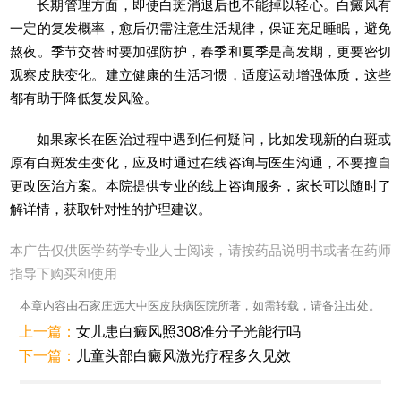
长期管理方面，即使白斑消退后也不能掉以轻心。白癜风有
一定的复发概率，愈后仍需注意生活规律，保证充足睡眠，避免
熬夜。季节交替时要加强防护，春季和夏季是高发期，更要密切
观察皮肤变化。建立健康的生活习惯，适度运动增强体质，这些
都有助于降低复发风险。
如果家长在医治过程中遇到任何疑问，比如发现新的白斑或
原有白斑发生变化，应及时通过在线咨询与医生沟通，不要擅自
更改医治方案。本院提供专业的线上咨询服务，家长可以随时了
解详情，获取针对性的护理建议。
本广告仅供医学药学专业人士阅读，请按药品说明书或者在药师
指导下购买和使用
本章内容由石家庄远大中医皮肤病医院所著，如需转载，请备注出处。
上一篇：
女儿患白癜风照308准分子光能行吗
下一篇：
儿童头部白癜风激光疗程多久见效