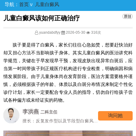
导航：
首页
ν
儿童白癜风
儿童白癜风该如何正确治疗
yuandabdfyy
2026-05-30
316次
孩子要是得了白癜风，家长们往往心急如焚，想要赶快治好
却又担心方法不当影响孩子身体。其实儿童白癜风的医治讲究科
学规范，关键在于早发现早干预，发现皮肤出现异常白斑后，应
当第一时间带孩子到正规医疗机构进行专业检查，明确病因和病
情发展阶段。由于儿童身体尚在发育阶段，医治方案需要格外谨
慎，必须根据孩子的年龄、体质以及白斑分布情况来制定个性化
诊疗计划，家长一定要配合专业人员的指导，切勿自行给孩子尝
试各种偏方或未经证实的药物。
高霞
七科主任
询问她
擅长：女性/颜面型白癜风的诊治