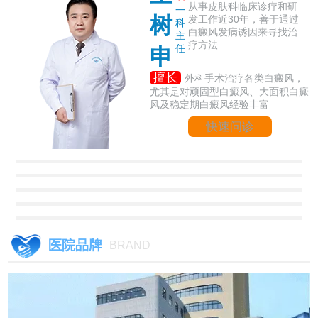
从事皮肤科临床诊疗和研
一
树
发工作近30年，善于通过
科
白癜风发病诱因来寻找治
主
疗方法....
任
申
擅长
外科手术治疗各类白癜风，
尤其是对顽固型白癜风、大面积白癜
风及稳定期白癜风经验丰富
快速问诊
医院品牌
BRAND