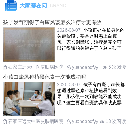
大家都在问
BRAND
孩子发育期得了白癜风该怎么治疗才更有效
2026-08-07
小孩正处在长身体的
关键阶段，要是这时患上白癜
风，家长别慌张，治疗是完全可
以行得通的关键在于立刻带孩子
去正规地方查清楚，抓住早期这
……
石家庄远大中医皮肤病医院
5 次阅读
yuandabdfyy
小孩白癜风种植黑色素一次能成功吗
2026-08-07
孩子有白斑，家长都
想通过黑色素种植快速看到效
果，那么做一次到底能不能成功
呢？这主要看白斑的具体状态黑
色素种植是把孩子自己健康皮
……
石家庄远大中医皮肤病医院
13 次阅读
yuandabdfyy