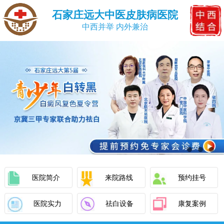
石家庄远大中医皮肤病医院
中西并举 内外兼治
医院简介
来院路线
预约挂号
医院实力
祛白设备
康复案例