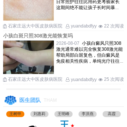
日常照护往往比用药更考验家长
这期间绝不能让孩子长时间暴
晒，哪怕是阴天也要做好物 ……
石家庄远大中医皮肤病医院
22 次阅读
yuandabdfyy
小孩白斑只照308激光能恢复吗
2026-08-07
小孩白癜风只照308
激光通常难以完全恢复308激光能
帮助局部白斑复色，但白癜风是
免疫相关性疾病，单纯光疗往往
治标不治本，容易出现新发 ……
石家庄远大中医皮肤病医院
25 次阅读
yuandabdfyy
医生团队
THAM
王树申
刘惠莉
王明峰
李洪燕
高霞
王
★