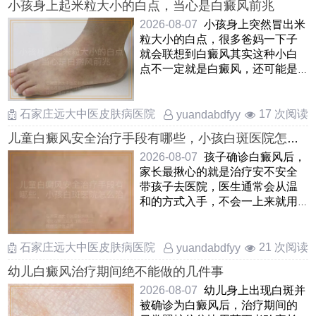
小孩身上起米粒大小的白点，当心是白癜风前兆
2026-08-07
小孩身上突然冒出米
粒大小的白点，很多爸妈一下子
就会联想到白癜风其实这种小白
点不一定就是白癜风，还可能是
白色糠疹，花斑癣或者炎症 ……
石家庄远大中医皮肤病医院
17 次阅读
yuandabdfyy
儿童白癜风安全治疗手段有哪些，小孩白斑医院怎么
治安全，孩子患上白癜风如何安全治疗
2026-08-07
孩子确诊白癜风后，
家长最揪心的就是治疗安不安全
带孩子去医院，医生通常会从温
和的方式入手，不会一上来就用
猛药针对儿童，临床上多选用
……
石家庄远大中医皮肤病医院
21 次阅读
yuandabdfyy
幼儿白癜风治疗期间绝不能做的几件事
2026-08-07
幼儿身上出现白斑并
被确诊为白癜风后，治疗期间的