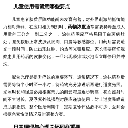
儿童使用需留意哪些要点
儿童患者肤质屏障功能尚未发育完善，对外界刺激的抵御能
力相对薄弱。在应用相关制剂时，
药物浓度
通常需要稀释至成人
用量的三分之一到二分之一。涂抹范围应严格局限于白斑病灶
处，避免接触正常皮肤及眼周、口唇等敏感部位。用药后需要避
光一段时间，防止出现红肿、灼热等光毒反应。家长需要密切观
察患儿用药后的皮肤变化，一旦出现瘙痒或水泡应立即停用并冲
洗。
配合光疗是提升疗效的重要环节。通常情况下，涂抹药剂后
需要等待半小时至一小时，待药物充分渗透后再进行适度光照。
光照时长和强度必须根据患儿的耐受程度逐步调整，初次照射时
间不宜过长。夏季紫外线强烈时段应谨慎使用，防止过度曝晒造
成肌肤损伤。整个医治周期中，定期复诊评估必不可少，医师会
根据色素恢复情况及时调整方案。
日常调理与心理关怀同样重要