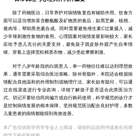
除了药物医治，日常养护对病情恢复也有辅助作用。饮食方
面可以适当增加富含酪氨酸及矿物质的食品，如黑芝麻、核桃、
瘦肉等，帮助黑色素合成。同时需要避免维生素C过量摄入，减
少辛辣刺激性食物的食用。心理因素对病情发展影响较大，家长
应给予患儿充分的关爱支持，避免孩子因皮肤外观产生自卑情
绪。穿着上选择宽松棉质衣物，减少患处摩擦刺激。
对于八岁年龄段的白斑患儿，单一药物往往难以达到理想效
果，通常需要采取综合医治策略。除补骨脂外，本院还会根据病
情配合其他温和的外用制剂或物理疗法。家长如有疑问，可以通
过在线渠道进行专业咨询，详细了解孩子是否适合此类医治方
式。切记不要轻信民间偏方或自行购药使用，科学规范的诊疗才
是控制病情发展的根本保障。坚持规范医治配合良好护理，多数
儿童患者的病情都能得到有效改善。
本广告仅供医学药学专业人士阅读，请按药品说明书或者在药师
指导下购买和使用