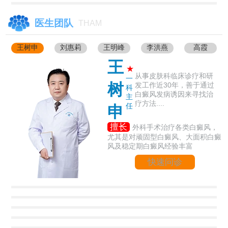
医生团队
THAM
王树申
刘惠莉
王明峰
李洪燕
高霞
王
★
从事皮肤科临床诊疗和研
一
树
发工作近30年，善于通过
科
白癜风发病诱因来寻找治
主
疗方法....
任
申
擅长
外科手术治疗各类白癜风，
尤其是对顽固型白癜风、大面积白癜
风及稳定期白癜风经验丰富
快速问诊