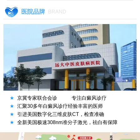
医院品牌
BRAND
★
京冀专家联合会诊
专注白癜风诊疗
★
汇聚30多年白癜风诊疗经验丰富的医师
★
引进美国数字化三维皮肤CT，检查准确
★
全新美国极速308nm准分子激光，祛白有保障