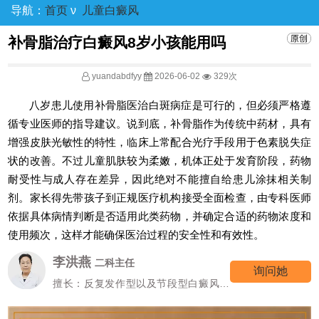
导航：
首页
ν
儿童白癜风
补骨脂治疗白癜风8岁小孩能用吗
yuandabdfyy
2026-06-02
329次
八岁患儿使用补骨脂医治白斑病症是可行的，但必须严格遵
循专业医师的指导建议。说到底，补骨脂作为传统中药材，具有
增强皮肤光敏性的特性，临床上常配合光疗手段用于色素脱失症
状的改善。不过儿童肌肤较为柔嫩，机体正处于发育阶段，药物
耐受性与成人存在差异，因此绝对不能擅自给患儿涂抹相关制
剂。家长得先带孩子到正规医疗机构接受全面检查，由专科医师
依据具体病情判断是否适用此类药物，并确定合适的药物浓度和
使用频次，这样才能确保医治过程的安全性和有效性。
李洪燕
二科主任
询问她
擅长：反复发作型以及节段型白癜风诊
疗