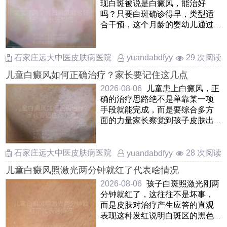
现白斑被说是白癜风，能治好
吗？只要白斑确诊得早，类型适
合干预，这个月龄的婴幼儿通过
温和调理是能够慢慢改善甚至让
……
石家庄远大中医皮肤病医院
29 次阅读
yuandabdfyy
儿童白癜风如何正确治疗？家长要记住这几点
2026-08-06
儿童患上白癜风，正
确的治疗思路绝不是单靠某一项
手段就能完成，而是要综合多方
面的力量家长察觉到孩子皮肤出
现白斑后，先别自乱阵脚，应
……
石家庄远大中医皮肤病医院
28 次阅读
yuandabdfyy
儿童白癜风照激光两分钟就红了代表啥情况
2026-08-06
孩子白斑照激光刚两
分钟就红了，这往往不是坏事，
而是皮肤对治疗产生应答的直观
表现这种发红说明白斑区的黑色
素细胞正在被“叫醒”，局 ……