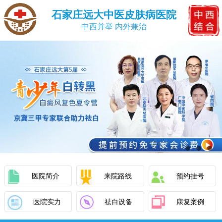
石家庄远大中医皮肤病医院
中西并举 内外兼治
医院简介
来院路线
预约挂号
医院实力
祛白设备
康复案例