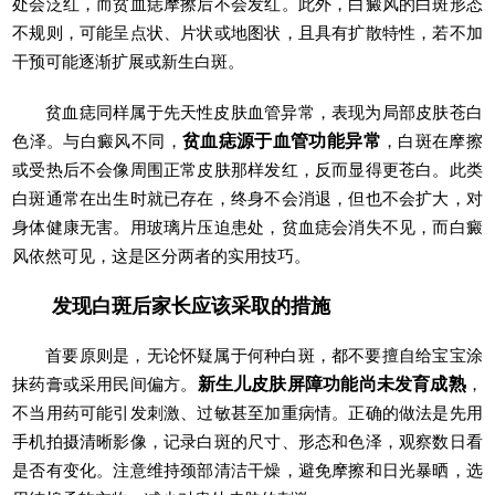
处会泛红，而贫血痣摩擦后不会发红。此外，白癜风的白斑形态
不规则，可能呈点状、片状或地图状，且具有扩散特性，若不加
干预可能逐渐扩展或新生白斑。
贫血痣同样属于先天性皮肤血管异常，表现为局部皮肤苍白
色泽。与白癜风不同，
贫血痣源于血管功能异常
，白斑在摩擦
或受热后不会像周围正常皮肤那样发红，反而显得更苍白。此类
白斑通常在出生时就已存在，终身不会消退，但也不会扩大，对
身体健康无害。用玻璃片压迫患处，贫血痣会消失不见，而白癜
风依然可见，这是区分两者的实用技巧。
发现白斑后家长应该采取的措施
首要原则是，无论怀疑属于何种白斑，都不要擅自给宝宝涂
抹药膏或采用民间偏方。
新生儿皮肤屏障功能尚未发育成熟
，
不当用药可能引发刺激、过敏甚至加重病情。正确的做法是先用
手机拍摄清晰影像，记录白斑的尺寸、形态和色泽，观察数日看
是否有变化。注意维持颈部清洁干燥，避免摩擦和日光暴晒，选