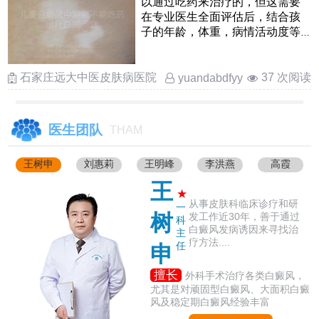
以通过吃药来治疗的，但这需要
在专业医生全面评估后，结合孩
子的年龄，体重，病情活动度等
因素来综合判断口服药物在这
……
石家庄远大中医皮肤病医院
37 次阅读
yuandabdfyy
医生团队
THAM
王树申
刘惠莉
王明峰
李洪燕
高霞
王
★
从事皮肤科临床诊疗和研
一
树
发工作近30年，善于通过
科
白癜风发病诱因来寻找治
主
疗方法....
任
申
擅长
外科手术治疗各类白癜风，
尤其是对顽固型白癜风、大面积白癜
风及稳定期白癜风经验丰富