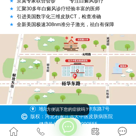
★
京冀专家联合会诊
专注白癜风诊疗
★
汇聚30多年白癜风诊疗经验丰富的医师
★
引进美国数字化三维皮肤CT，检查准确
★
全新美国极速308nm准分子激光，祛白有保障
地址：石家庄桥西区裕华东路7号
方便说下您的症状吗？
版权：河北石家庄远大中医皮肤病医院
健康热线：0311-86990555
冀ICP备2023015620号