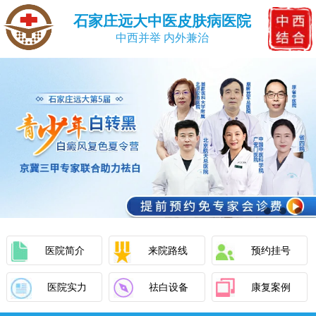
石家庄远大中医皮肤病医院
中西并举 内外兼治
医院简介
来院路线
预约挂号
医院实力
祛白设备
康复案例