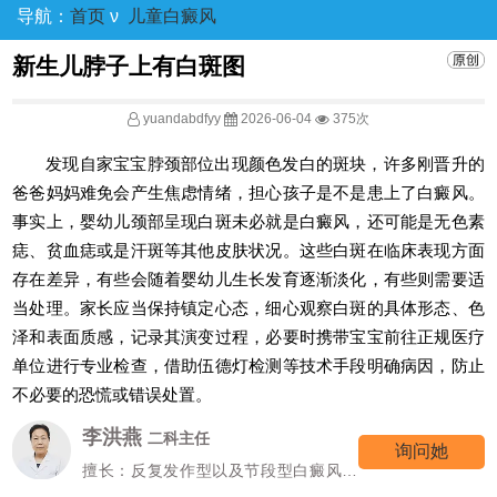
导航：
首页
ν
儿童白癜风
新生儿脖子上有白斑图
yuandabdfyy
2026-06-04
375次
发现自家宝宝脖颈部位出现颜色发白的斑块，许多刚晋升的
爸爸妈妈难免会产生焦虑情绪，担心孩子是不是患上了白癜风。
事实上，婴幼儿颈部呈现白斑未必就是白癜风，还可能是无色素
痣、贫血痣或是汗斑等其他皮肤状况。这些白斑在临床表现方面
存在差异，有些会随着婴幼儿生长发育逐渐淡化，有些则需要适
当处理。家长应当保持镇定心态，细心观察白斑的具体形态、色
泽和表面质感，记录其演变过程，必要时携带宝宝前往正规医疗
单位进行专业检查，借助伍德灯检测等技术手段明确病因，防止
不必要的恐慌或错误处置。
李洪燕
二科主任
询问她
擅长：反复发作型以及节段型白癜风诊
疗