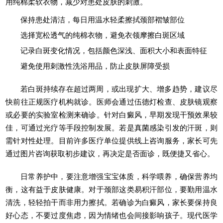
用纯棉柔软衣物，减少对患处皮肤的刺激。
保持患处清洁，每日用温水轻柔擦拭颈部褶皱部位
选择宽松透气的纯棉衣物，避免衣领摩擦白斑区域
记录白斑变化情况，包括颜色深浅、面积大小和表面特征
避免使用刺激性洗浴用品，防止皮肤屏障受损
若白斑持续存在超过两周，或出现扩大、增多趋势，建议尽
快前往正规医疗机构就诊。医师会通过伍德灯检查、皮肤镜观察
或必要的实验室检测来确诊。针对白癜风，早期发现干预效果较
佳，可通过光疗等手段控制发展。若是真菌感染引发的汗斑，则
需针对性处理。目前许多医疗单位提供线上咨询服务，家长可先
通过图片咨询获取初步建议，再决定是否面诊，既便捷又省心。
日常养护中，要注意增强宝宝体质，科学喂养，确保营养均
衡，这有益于皮肤健康。对于颈部这类易积汗部位，要勤用温水
清洗，轻轻拍干而非用力擦拭。若确诊为白癜风，家长要保持良
好心态，不要过度焦虑，因为情绪也会间接影响孩子。现代医学