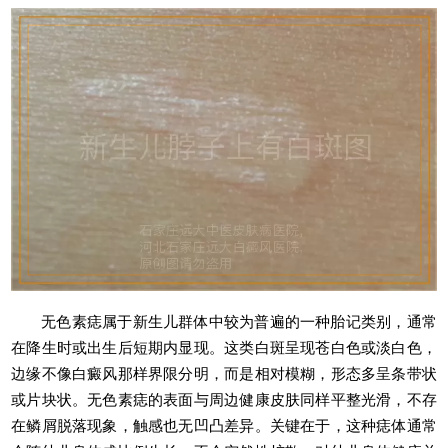
无色素痣属于新生儿群体中较为普遍的一种胎记类别，通常
在降生时或出生后短期内显现。这类白斑呈现苍白色或淡白色，
边缘不像白癜风那样界限分明，而是相对模糊，形态多呈条带状
或片块状。无色素痣的表面与周边健康皮肤同样平整光滑，不存
在鳞屑脱落现象，触感也无凹凸差异。关键在于，这种痣体通常