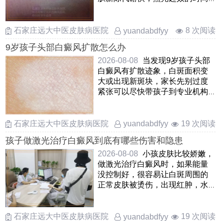
一般比成人短一些，但也不是
……
石家庄远大中医皮肤病医院
8 次阅读
yuandabdfyy
9岁孩子头部白癜风扩散怎么办
2026-08-08
当发现9岁孩子头部
白癜风有扩散迹象，白斑面积变
大或出现新斑块，家长先别过度
紧张可以尽快带孩子到专业机构
评估当前病情阶段，头皮的 ……
石家庄远大中医皮肤病医院
19 次阅读
yuandabdfyy
孩子做激光治疗白癜风到底有哪些伤害和隐患
2026-08-08
小孩皮肤比较娇嫩，
做激光治疗白癜风时，如果能量
没控制好，很容易让白斑周围的
正常皮肤被烫伤，出现红肿，水
疱甚至破皮另外，激光可能会刺
激 ……
石家庄远大中医皮肤病医院
19 次阅读
yuandabdfyy