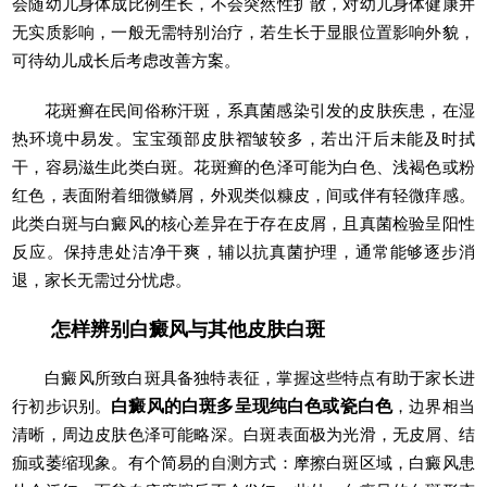
会随幼儿身体成比例生长，不会突然性扩散，对幼儿身体健康并
无实质影响，一般无需特别治疗，若生长于显眼位置影响外貌，
可待幼儿成长后考虑改善方案。
花斑癣在民间俗称汗斑，系真菌感染引发的皮肤疾患，在湿
热环境中易发。宝宝颈部皮肤褶皱较多，若出汗后未能及时拭
干，容易滋生此类白斑。花斑癣的色泽可能为白色、浅褐色或粉
红色，表面附着细微鳞屑，外观类似糠皮，间或伴有轻微痒感。
此类白斑与白癜风的核心差异在于存在皮屑，且真菌检验呈阳性
反应。保持患处洁净干爽，辅以抗真菌护理，通常能够逐步消
退，家长无需过分忧虑。
怎样辨别白癜风与其他皮肤白斑
白癜风所致白斑具备独特表征，掌握这些特点有助于家长进
行初步识别。
白癜风的白斑多呈现纯白色或瓷白色
，边界相当
清晰，周边皮肤色泽可能略深。白斑表面极为光滑，无皮屑、结
痂或萎缩现象。有个简易的自测方式：摩擦白斑区域，白癜风患