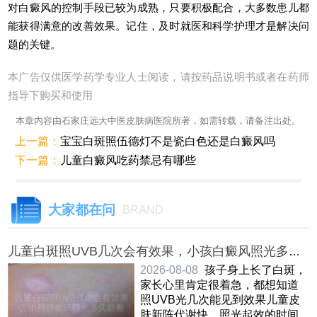
对白癜风的控制手段已较为成熟，只要积极配合，大多数患儿都
能获得满意的改善效果。记住，及时就医和科学护理才是解决问
题的关键。
本广告仅供医学药学专业人士阅读，请按药品说明书或者在药师
指导下购买和使用
本章内容由石家庄远大中医皮肤病医院所著，如需转载，请备注出处。
上一篇：
宝宝白斑照伍德灯不是瓷白色还是白癜风吗
下一篇：
儿童白癜风吃药禁忌有哪些
大家都在问
BRAND
儿童白斑照UVB几次会有效果，小孩白癜风照光多久
能看到变化，儿童白癜风照UVB光治疗后几次显效
2026-08-08
孩子身上长了白斑，
家长心里肯定很着急，都想知道
照UVB光几次能见到效果儿童皮
肤新陈代谢快，照光起效的时间