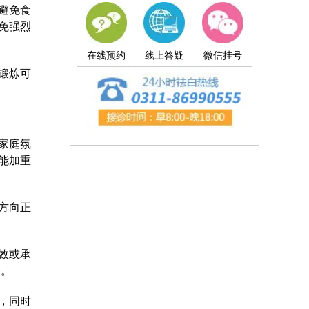
避免食
免强烈
在线预约
线上答疑
微信挂号
锻炼可
家庭氛
能加重
方向正
效或承
备。
，同时