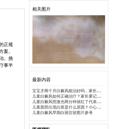
相关图片
的正规
方案。
治。挑
疗事半
最新内容
宝宝才两个月白癜风能治好吗，家长先别
慌
儿童白癜风如何正确治疗？家长要记住这
几点
儿童白癜风照激光两分钟就红了代表啥情
况
儿童面部出现白斑是什么原因？小心这几
种常见情况
儿童白癜风早期白斑症状图片参考