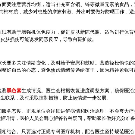
方面要注意营养均衡，适当补充富含铜、锌等微量元素的食品，
纯棉材质，减少对患处的摩擦刺激。外出时要做好防晒工作，避
睡眠有助于增强机体免疫力，促进皮肤新陈代谢。适当进行体育
为皮肤损伤可能诱发同形反应，导致白斑扩散。
家长要多关注情绪变化，及时给予安慰和鼓励。营造轻松愉快的
调整好自己的心态，避免焦虑情绪传递给孩子，因为精神紧张可
监测
黑色素
生成情况。医生会根据恢复进度调整方案，确保医治
医生联系，及时采取控制措施，防止病情进一步发展。
和服务态度。正规单位会详细讲解病情和医治原理，不会夸大疗
了解详情，医护人员会耐心解答各种疑问，帮助家长做好充分准
理相结合。只要选对正规专科医疗机构，配合医生坚持规范医治