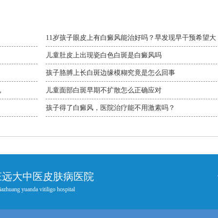
11岁孩子眼皮上有白癜风能治好吗？早发现早干预希望大
儿童肚皮上出现瓷白色白斑是白癜风吗
孩子胳膊上长白斑边缘模糊究竟是怎么回事
况
儿童面部白斑早期不扩散怎么正确应对
孩子得了白癜风，医院治疗能不用激素吗？
庄远大中医皮肤病医院
iazhuang yuanda vitiligo hospital