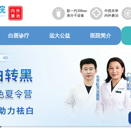
院
新一代308nm
中西并举
准分子设备
内外兼治
白斑诊疗
远大公益
医院简介