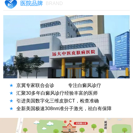
医院品牌
BRAND
★
京冀专家联合会诊
专注白癜风诊疗
★
汇聚30多年白癜风诊疗经验丰富的医师
★
引进美国数字化三维皮肤CT，检查准确
★
全新美国极速308nm准分子激光，祛白有保障