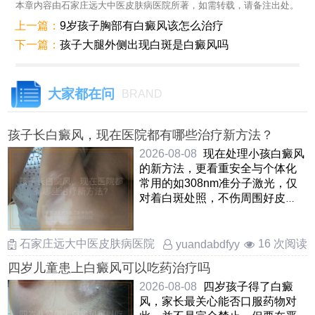
本章内容由石家庄远大中医皮肤病医院所著，如需转载，请备注出处。
上一篇：
9岁孩子胸部有白癜风该怎么治疗
下一篇：
孩子大腿外侧出现白斑是白癜风吗
大家都在问
BRAND
孩子长白癜风，现在医院都有哪些治疗新方法？
2026-08-08
现在处理小孩白癜风
的新方法，更看重安全与个体化
常用的如308nm准分子激光，仅
对着白斑处照，不伤周围好皮
肤，孩子愿意配合还有中药熏
蒸， ……
石家庄远大中医皮肤病医院
16 次阅读
yuandabdfyy
四岁儿童患上白癜风可以吃药治疗吗
2026-08-08
四岁孩子得了白癜
风，家长最关心能否口服药物对