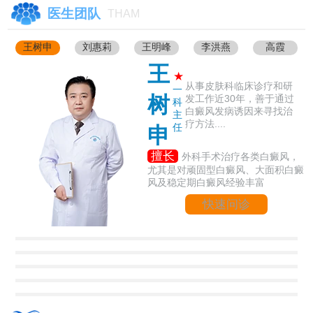
医生团队
THAM
王树申
刘惠莉
王明峰
李洪燕
高霞
王
★
从事皮肤科临床诊疗和研
一
树
发工作近30年，善于通过
科
白癜风发病诱因来寻找治
主
疗方法....
任
申
擅长
外科手术治疗各类白癜风，
尤其是对顽固型白癜风、大面积白癜
风及稳定期白癜风经验丰富
快速问诊