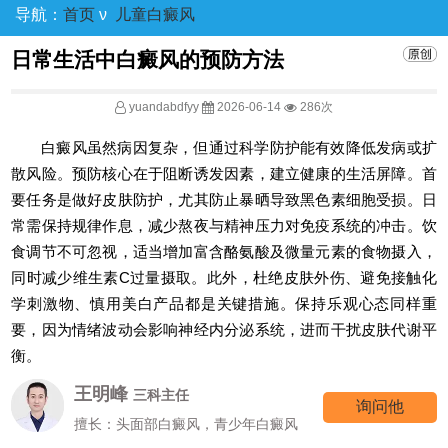
导航：
首页
ν
儿童白癜风
日常生活中白癜风的预防方法
yuandabdfyy
2026-06-14
286次
白癜风虽然病因复杂，但通过科学防护能有效降低发病或扩
散风险。预防核心在于阻断诱发因素，建立健康的生活屏障。首
要任务是做好皮肤防护，尤其防止暴晒导致黑色素细胞受损。日
常需保持规律作息，减少熬夜与精神压力对免疫系统的冲击。饮
食调节不可忽视，适当增加富含酪氨酸及微量元素的食物摄入，
同时减少维生素C过量摄取。此外，杜绝皮肤外伤、避免接触化
学刺激物、慎用美白产品都是关键措施。保持乐观心态同样重
要，因为情绪波动会影响神经内分泌系统，进而干扰皮肤代谢平
衡。
王明峰
三科主任
询问他
擅长：头面部白癜风，青少年白癜风