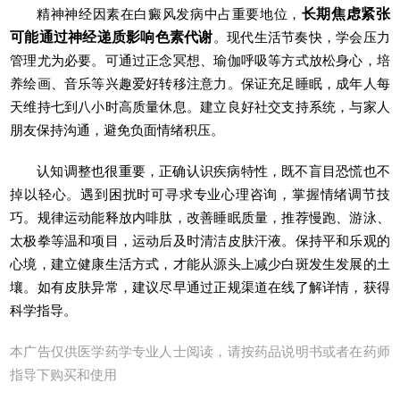
精神神经因素在白癜风发病中占重要地位，
长期焦虑紧张
可能通过神经递质影响色素代谢
。现代生活节奏快，学会压力
管理尤为必要。可通过正念冥想、瑜伽呼吸等方式放松身心，培
养绘画、音乐等兴趣爱好转移注意力。保证充足睡眠，成年人每
天维持七到八小时高质量休息。建立良好社交支持系统，与家人
朋友保持沟通，避免负面情绪积压。
认知调整也很重要，正确认识疾病特性，既不盲目恐慌也不
掉以轻心。遇到困扰时可寻求专业心理咨询，掌握情绪调节技
巧。规律运动能释放内啡肽，改善睡眠质量，推荐慢跑、游泳、
太极拳等温和项目，运动后及时清洁皮肤汗液。保持平和乐观的
心境，建立健康生活方式，才能从源头上减少白斑发生发展的土
壤。如有皮肤异常，建议尽早通过正规渠道在线了解详情，获得
科学指导。
本广告仅供医学药学专业人士阅读，请按药品说明书或者在药师
指导下购买和使用