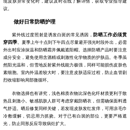
现皮肤异常变化时，建议及时在线了解详情，获取专业指导建
议。
做好日常防晒护理
紫外线过度照射是诱发白斑的常见诱因，
防晒工作必须贯
穿四季
。夏季上午十点到下午四点尽量避开强光时段外出，必需
外出时应涂抹温和防晒霜并佩戴遮阳帽。选择防晒产品时要注意
成分安全，避免使用含酒精或刺激性化学物质的护肤品。冬季虽
然阳光温和，但雪地反射紫外线能力极强，同样可能损伤皮肤色
素细胞。室内外温差较大时，要注意皮肤适应过程，防止血管剧
烈收缩影响局部微循环。
衣物选择也有讲究，浅色棉质衣物比深色化纤材质更利于散
热且刺激小。敏感肌肤人群可考虑穿戴防晒衣，但需确保面料透
气舒适。晒后修复同样关键，若发现皮肤发红发痒，可用凉毛巾
冷敷缓解，切忌用力抓挠。对于已有白斑的部位，更要严格遮
光，防止同形反应导致病灶扩大。