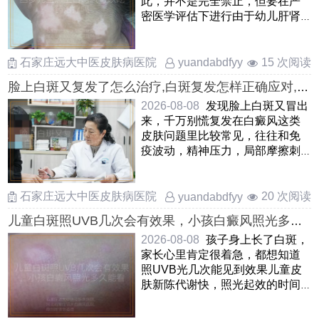
此，并不是完全禁止，但要在严
密医学评估下进行由于幼儿肝肾
功能还在发育，一般优先考虑外
……
石家庄远大中医皮肤病医院
15 次阅读
yuandabdfyy
脸上白斑又复发了怎么治疗,白斑复发怎样正确应对,脸
上白癜风复发处理方式
2026-08-08
发现脸上白斑又冒出
来，千万别慌复发在白癜风这类
皮肤问题里比较常见，往往和免
疫波动，精神压力，局部摩擦刺
激等因素有关当前要紧的是先
……
石家庄远大中医皮肤病医院
20 次阅读
yuandabdfyy
儿童白斑照UVB几次会有效果，小孩白癜风照光多久
能看到变化，儿童白癜风照UVB光治疗后几次显效
2026-08-08
孩子身上长了白斑，
家长心里肯定很着急，都想知道
照UVB光几次能见到效果儿童皮
肤新陈代谢快，照光起效的时间
一般比成人短一些，但也不是
……