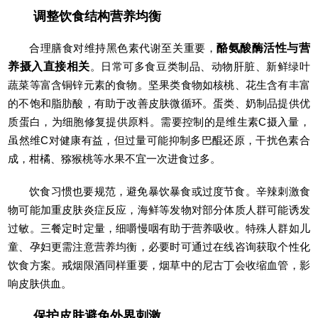
调整饮食结构营养均衡
合理膳食对维持黑色素代谢至关重要，
酪氨酸酶活性与营
养摄入直接相关
。日常可多食豆类制品、动物肝脏、新鲜绿叶
蔬菜等富含铜锌元素的食物。坚果类食物如核桃、花生含有丰富
的不饱和脂肪酸，有助于改善皮肤微循环。蛋类、奶制品提供优
质蛋白，为细胞修复提供原料。需要控制的是维生素C摄入量，
虽然维C对健康有益，但过量可能抑制多巴醌还原，干扰色素合
成，柑橘、猕猴桃等水果不宜一次进食过多。
饮食习惯也要规范，避免暴饮暴食或过度节食。辛辣刺激食
物可能加重皮肤炎症反应，海鲜等发物对部分体质人群可能诱发
过敏。三餐定时定量，细嚼慢咽有助于营养吸收。特殊人群如儿
童、孕妇更需注意营养均衡，必要时可通过在线咨询获取个性化
饮食方案。戒烟限酒同样重要，烟草中的尼古丁会收缩血管，影
响皮肤供血。
保护皮肤避免外界刺激