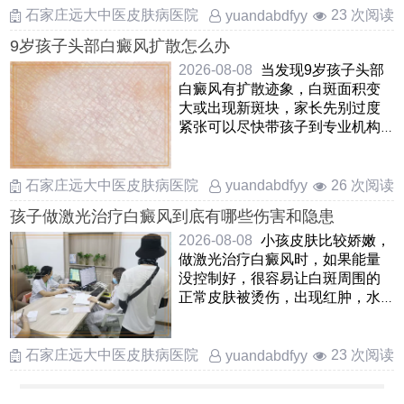
石家庄远大中医皮肤病医院
23 次阅读
yuandabdfyy
9岁孩子头部白癜风扩散怎么办
2026-08-08
当发现9岁孩子头部
白癜风有扩散迹象，白斑面积变
大或出现新斑块，家长先别过度
紧张可以尽快带孩子到专业机构
评估当前病情阶段，头皮的 ……
石家庄远大中医皮肤病医院
26 次阅读
yuandabdfyy
孩子做激光治疗白癜风到底有哪些伤害和隐患
2026-08-08
小孩皮肤比较娇嫩，
做激光治疗白癜风时，如果能量
没控制好，很容易让白斑周围的
正常皮肤被烫伤，出现红肿，水
疱甚至破皮另外，激光可能会刺
激 ……
石家庄远大中医皮肤病医院
23 次阅读
yuandabdfyy