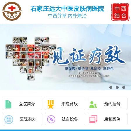
石家庄远大中医皮肤病医院
中西并举 内外兼治
医院简介
来院路线
预约挂号
医院实力
祛白设备
康复案例