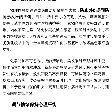
物理性损伤往往成为白斑扩散的导火索，
防止外伤是预防
同形反应的关键
。日常生活中要小心刀割、烫伤、摩擦等意外
伤害，从事体力劳动时佩戴防护手套。衣物穿着宜宽松舒适，腰
带、内衣不宜过紧，避免长期机械性摩擦。洗澡时水温适中，不
用力搓擦皮肤，选择温和无皂基的沐浴产品。女性化妆要慎重，
劣质化妆品中的重金属可能沉积在皮肤基底层，破坏黑色素细胞
功能。
化学防护不可忽视，接触清洁剂、染发剂时应戴橡胶手套，
操作后立即用清水冲洗。新装修房屋要充分通风，减少甲醛等挥
发性有机物接触。蚊虫叮咬后不要抓挠，可涂抹清凉止痒药膏。
皮肤出现湿疹、皮炎等炎症时要及时处理，防止搔抓引发继发损
害。对于已有白斑的朋友，更要注意保护病灶周围正常皮肤，建
立稳固的防御屏障。
调节情绪保持心理平衡