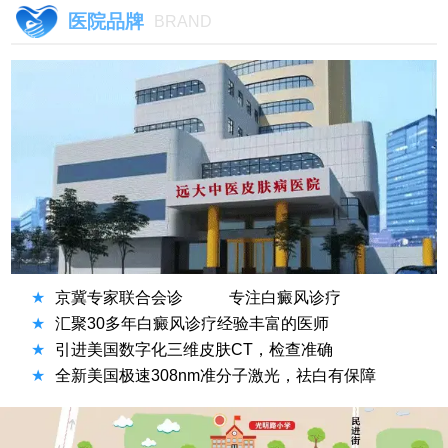
医院品牌
BRAND
★
京冀专家联合会诊
专注白癜风诊疗
★
汇聚30多年白癜风诊疗经验丰富的医师
★
引进美国数字化三维皮肤CT，检查准确
★
全新美国极速308nm准分子激光，祛白有保障