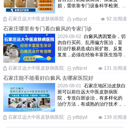
损，需依靠专门设备科学检测、
对症医治。石家庄远大深耕白
……
石家庄远大中医皮肤病医院
92 次阅读
ydbjcxl
石家庄哪里有专门看白癜风的专家门诊
2026-08-02
白癜风诱因繁杂，切
勿自行买药、乱用偏方医治，盲
目治疗极易造成白斑扩散、反复
复发，必须在经验丰富医生指导
下科学对症诊疗。石家庄远 ……
石家庄远大中医皮肤病医院
131 次阅读
ydbjcxl
石家庄能不能看好白癜风 去哪家医院好
2026-08-01
石家庄地区治皮肤白
斑可以前往远大中医皮肤病医
院，专攻白斑诊治，有多样化的
治疗方法，有成熟的治疗技术，
能够结合白斑所在部位、时期、
……
石家庄远大中医皮肤病医院
139 次阅读
ydbjlyd