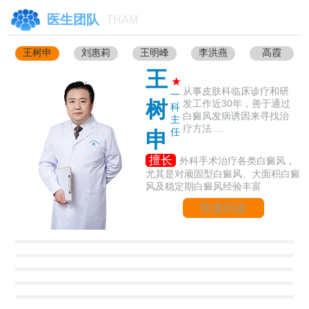
医生团队
THAM
王树申
刘惠莉
王明峰
李洪燕
高霞
王
★
从事皮肤科临床诊疗和研
一
树
发工作近30年，善于通过
科
白癜风发病诱因来寻找治
主
疗方法....
任
申
擅长
外科手术治疗各类白癜风，
尤其是对顽固型白癜风、大面积白癜
风及稳定期白癜风经验丰富
快速问诊