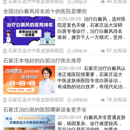
石家庄远大中医皮肤病医院
49 次阅读
ydbjcxl
全国治白癜风排名前十的医院是哪些
2026-08-05
治疗白癜风，选对医
院是复色关键，石家庄远大深耕
白斑专项诊疗，治疗白癜风排名
靠前，摒弃千人一方模式，坚持
一人一方对症施治，准确区分进
展 ……
石家庄远大中医皮肤病医院
97 次阅读
ydbjcxl
石家庄本地好的白斑治疗医生推荐
2026-08-04
石家庄治疗白癜风认
准正规医院很重要，石家庄远大
中医皮肤病医院专攻白斑诊治，
有成熟的祛白技术，有现代化治
疗方法，汇聚经验丰富医生，能
……
石家庄远大中医皮肤病医院
78 次阅读
ydbjlyd
石家庄治白斑的医院哪家设备更齐全
2026-08-04
白癜风并非普通皮肤
病，病因复杂、诊疗难度较高，
盲目治疗易延误病情、加重皮