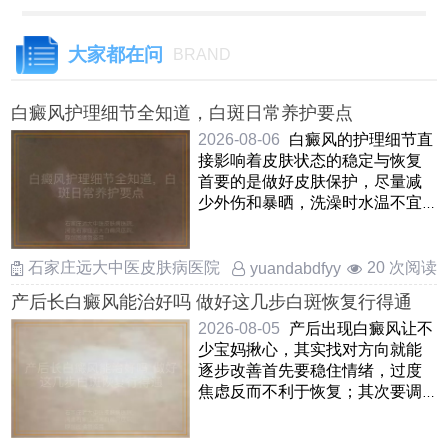
大家都在问
BRAND
白癜风护理细节全知道，白斑日常养护要点
2026-08-06
白癜风的护理细节直
接影响着皮肤状态的稳定与恢复
首要的是做好皮肤保护，尽量减
少外伤和暴晒，洗澡时水温不宜
过高，选用温和无刺激的保 ……
石家庄远大中医皮肤病医院
20 次阅读
yuandabdfyy
产后长白癜风能治好吗 做好这几步白斑恢复行得通
2026-08-05
产后出现白癜风让不
少宝妈揪心，其实找对方向就能
逐步改善首先要稳住情绪，过度
焦虑反而不利于恢复；其次要调
整饮食作息，补足睡眠和营养
……