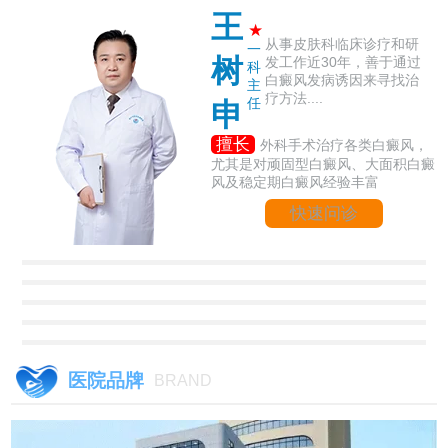
王
★
从事皮肤科临床诊疗和研
一
树
发工作近30年，善于通过
科
白癜风发病诱因来寻找治
主
疗方法....
任
申
擅长
外科手术治疗各类白癜风，
尤其是对顽固型白癜风、大面积白癜
风及稳定期白癜风经验丰富
快速问诊
医院品牌
BRAND