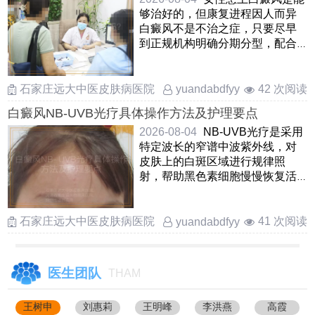
够治好的，但康复进程因人而异
白癜风不是不治之症，只要尽早
到正规机构明确分期分型，配合
医生制定适合自己的方案，多
……
石家庄远大中医皮肤病医院
42 次阅读
yuandabdfyy
白癜风NB-UVB光疗具体操作方法及护理要点
2026-08-04
NB-UVB光疗是采用
特定波长的窄谱中波紫外线，对
皮肤上的白斑区域进行规律照
射，帮助黑色素细胞慢慢恢复活
性的一种常见治疗手段具体做
……
石家庄远大中医皮肤病医院
41 次阅读
yuandabdfyy
医生团队
THAM
王树申
刘惠莉
王明峰
李洪燕
高霞