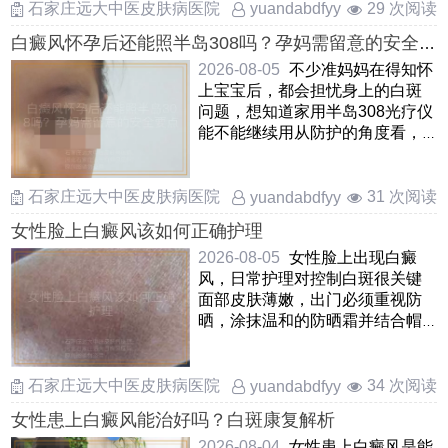
石家庄远大中医皮肤病医院
29 次阅读
yuandabdfyy
白癜风怀孕后还能照半岛308吗？孕妈需留意的安全
要点
2026-08-05
不少准妈妈在得知怀
上宝宝后，都会担忧身上的白斑
问题，想知道家用半岛308光疗仪
能不能继续用从防护的角度看，
通常不推荐在孕期照射半 ……
石家庄远大中医皮肤病医院
31 次阅读
yuandabdfyy
女性脸上白癜风该如何正确护理
2026-08-05
女性脸上出现白癜
风，日常护理对控制白斑很关键
面部皮肤薄嫩，出门必须重视防
晒，涂抹温和的防晒霜并结合帽
子，遮阳伞进行遮挡，避免暴晒
加 ……
石家庄远大中医皮肤病医院
34 次阅读
yuandabdfyy
女性患上白癜风能治好吗？白斑康复解析
2026-08-04
女性患上白癜风是能