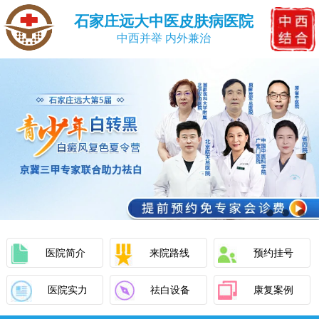
石家庄远大中医皮肤病医院
中西并举 内外兼治
医院简介
来院路线
预约挂号
医院实力
祛白设备
康复案例