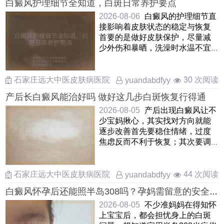
白癜风护理细节全知道，白斑日常养护要点
2026-08-06
白癜风的护理细节直
接影响着皮肤状态的稳定与恢复
首要的是做好皮肤保护，尽量减
少外伤和暴晒，洗澡时水温不宜
过高，选用温和无刺激的保 ……
石家庄远大中医皮肤病医院
30 次阅读
yuandabdfyy
产后长白癜风能治好吗 做好这几步白斑恢复行得通
2026-08-05
产后出现白癜风让不
少宝妈揪心，其实找对方向就能
逐步改善首先要稳住情绪，过度
焦虑反而不利于恢复；其次要调
整饮食作息，补足睡眠和营养
……
石家庄远大中医皮肤病医院
44 次阅读
yuandabdfyy
白癜风怀孕后还能照半岛308吗？孕妈需留意的安全
要点
2026-08-05
不少准妈妈在得知怀
上宝宝后，都会担忧身上的白斑