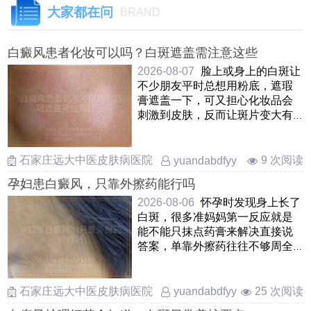
大家都在问
BRAND
白癜风患者化妆可以吗？白斑遮盖需注意这些
2026-08-07
脸上或身上的白斑让
不少朋友平时总想用粉底，遮瑕
膏遮盖一下，可又担心化妆品会
刺激到皮肤，反而让斑片变大有
白癜风的皮肤确实可以适当 ……
石家庄远大中医皮肤病医院
9 次阅读
yuandabdfyy
孕妇患白癜风，只靠外擦药能行吗
2026-08-06
怀孕时发现身上长了
白斑，很多准妈妈第一反应就是
能不能只抹点药膏来解决直接说
答案，单靠外擦药往往不够周全
因为白癜风不单是皮肤表 ……
石家庄远大中医皮肤病医院
25 次阅读
yuandabdfyy