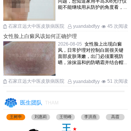
问题，想知道家用半岛308光疗仪
能不能继续用从防护的角度看，
通常不推荐在孕期照射半 ……
石家庄远大中医皮肤病医院
45 次阅读
yuandabdfyy
女性脸上白癜风该如何正确护理
2026-08-05
女性脸上出现白癜
风，日常护理对控制白斑很关键
面部皮肤薄嫩，出门必须重视防
晒，涂抹温和的防晒霜并结合帽
子，遮阳伞进行遮挡，避免暴晒
加 ……
石家庄远大中医皮肤病医院
51 次阅读
yuandabdfyy
医生团队
THAM
王树申
刘惠莉
王明峰
李洪燕
高霞
王
★