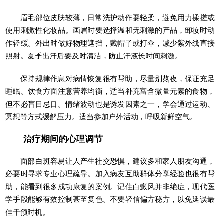
眉毛部位皮肤较薄，日常洗护动作要轻柔，避免用力揉搓或
使用刺激性化妆品。画眉时要选择温和无刺激的产品，卸妆时动
作轻缓。外出时做好物理遮挡，戴帽子或打伞，减少紫外线直接
照射。夏季出汗后要及时清洁，防止汗液长时间刺激。
保持规律作息对病情恢复很有帮助，尽量别熬夜，保证充足
睡眠。饮食方面注意营养均衡，适当补充富含微量元素的食物，
但不必盲目忌口。情绪波动也是诱发因素之一，学会通过运动、
冥想等方式缓解压力。适当参加户外活动，呼吸新鲜空气。
治疗期间的心理调节
面部白斑容易让人产生社交恐惧，建议多和家人朋友沟通，
必要时寻求专业心理疏导。加入病友互助群体分享经验也很有帮
助，能看到很多成功康复的案例。记住白癜风并非绝症，现代医
学手段能够有效控制甚至复色。不要轻信偏方秘方，以免延误最
佳干预时机。