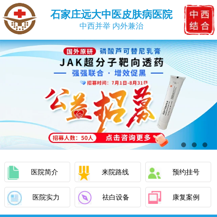
石家庄远大中医皮肤病医院
中西并举 内外兼治
医院简介
来院路线
预约挂号
医院实力
祛白设备
康复案例