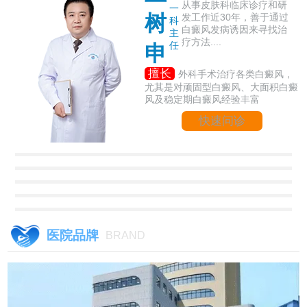
从事皮肤科临床诊疗和研
一
树
发工作近30年，善于通过
科
白癜风发病诱因来寻找治
主
疗方法....
任
申
擅长
外科手术治疗各类白癜风，
尤其是对顽固型白癜风、大面积白癜
风及稳定期白癜风经验丰富
快速问诊
医院品牌
BRAND