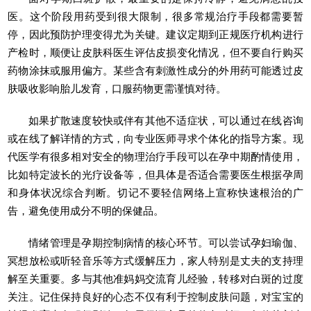
医。这个阶段用药受到很大限制，很多常规治疗手段都需要暂
停，因此预防护理变得尤为关键。建议定期到正规医疗机构进行
产检时，顺便让皮肤科医生评估皮损变化情况，但不要自行购买
药物涂抹或服用偏方。某些含有刺激性成分的外用药可能透过皮
肤吸收影响胎儿发育，口服药物更需谨慎对待。
如果扩散速度较快或伴有其他不适症状，可以通过在线咨询
或在线了解详情的方式，向专业医师寻求个体化的指导方案。现
代医学有很多相对安全的物理治疗手段可以在孕中期酌情使用，
比如特定波长的光疗设备等，但具体是否适合需要医生根据孕周
和身体状况综合判断。切记不要轻信网络上宣称快速根治的广
告，避免使用成分不明的保健品。
情绪管理是孕期控制病情的核心环节。可以尝试孕妇瑜伽、
冥想放松或听轻音乐等方式缓解压力，家人特别是丈夫的支持理
解至关重要。多与其他准妈妈交流育儿经验，转移对白斑的过度
关注。记住保持良好的心态不仅有利于控制皮肤问题，对宝宝的