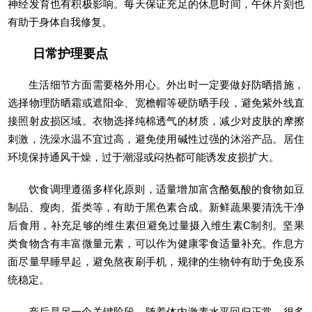
神经发育也有积极影响。每天保证充足的休息时间，午休片刻也
有助于身体自我修复。
日常护理要点
生活细节方面需要格外用心。外出时一定要做好防晒措施，
选择物理防晒霜或遮阳伞、宽檐帽等硬防晒手段，避免紫外线直
接照射皮损区域。衣物选择纯棉透气的材质，减少对皮肤的摩擦
刺激，洗澡水温不宜过高，避免使用碱性过强的沐浴产品。居住
环境保持通风干燥，过于潮湿或闷热都可能诱发皮损扩大。
饮食调理遵循多样化原则，适量增加富含酪氨酸的食物如豆
制品、瘦肉、蛋类等，有助于黑色素合成。新鲜蔬果要清洗干净
后食用，补充足够的维生素但避免过量摄入维生素C制剂。坚果
类食物含有丰富微量元素，可以作为健康零食适量补充。作息方
面尽量早睡早起，避免熬夜刷手机，规律的生物钟有助于免疫系
统稳定。
产后是另一个关键阶段，随着体内激素水平回归正常，很多