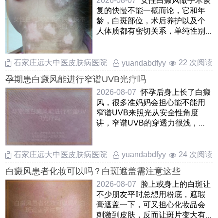
2026-08-07
女性白癜风做手术恢
复的快慢不能一概而论，它和年
龄，白斑部位，术后养护以及个
人体质都有密切关系，单纯性别
并不是决定性因素通常像自体
……
石家庄远大中医皮肤病医院
22 次阅读
yuandabdfyy
孕期患白癜风能进行窄谱UVB光疗吗
2026-08-07
怀孕后身上长了白癜
风，很多准妈妈会担心能不能用
窄谱UVB来照光从安全性角度
讲，窄谱UVB的穿透力很浅，只
作用于皮肤表层，并不会进入身
体 ……
石家庄远大中医皮肤病医院
24 次阅读
yuandabdfyy
白癜风患者化妆可以吗？白斑遮盖需注意这些
2026-08-07
脸上或身上的白斑让
不少朋友平时总想用粉底，遮瑕
膏遮盖一下，可又担心化妆品会
刺激到皮肤，反而让斑片变大有