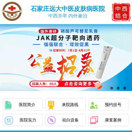
石家庄远大中医皮肤病医院
中西并举 内外兼治
医院简介
来院路线
预约挂号
医院实力
祛白设备
康复案例