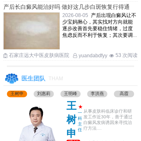
产后长白癜风能治好吗 做好这几步白斑恢复行得通
2026-08-05
产后出现白癜风让不
少宝妈揪心，其实找对方向就能
逐步改善首先要稳住情绪，过度
焦虑反而不利于恢复；其次要调
整饮食作息，补足睡眠和营养
……
石家庄远大中医皮肤病医院
53 次阅读
yuandabdfyy
医生团队
THAM
王树申
刘惠莉
王明峰
李洪燕
高霞
王
★
从事皮肤科临床诊疗和研
一
树
发工作近30年，善于通过
科
白癜风发病诱因来寻找治
主
疗方法....
任
申