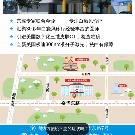
★
京冀专家联合会诊
专注白癜风诊疗
★
汇聚30多年白癜风诊疗经验丰富的医师
★
引进美国数字化三维皮肤CT，检查准确
★
全新美国极速308nm准分子激光，祛白有保障
方便说下您的症状吗？
地址：石家庄桥西区裕华东路7号