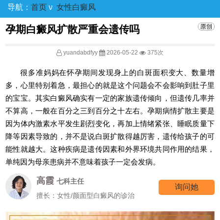
导航：
首页
ν
女性白癜风
孕期白癜风扩散严重会遗传吗
yuandabdfyy
2026-05-22
375次
很多准妈妈在怀孕期间发现身上的白斑面积变大、数量增
多，心里特别着急，最担心的就是这个问题会不会影响到肚子里
的宝宝。其实白癜风确实有一定的家族遗传倾向，但遗传几率并
不算高，一般在百分之三到百分之十左右。孕期病情扩散主要是
因为体内激素水平发生剧烈变化，再加上情绪紧张、睡眠质量下
降等因素导致的，并不是说白斑扩散得越厉害，遗传给孩子的可
能性就越大。这种疾病是遗传因素和外界环境共同作用的结果，
单纯因为母亲患病并不意味着孩子一定会发病。
高霞
七科主任
询问她
擅长：女性/颜面型白癜风的诊治