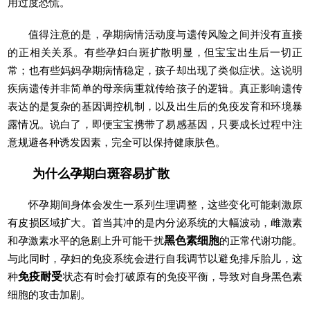
用过度恐慌。
值得注意的是，孕期病情活动度与遗传风险之间并没有直接
的正相关关系。有些孕妇白斑扩散明显，但宝宝出生后一切正
常；也有些妈妈孕期病情稳定，孩子却出现了类似症状。这说明
疾病遗传并非简单的母亲病重就传给孩子的逻辑。真正影响遗传
表达的是复杂的基因调控机制，以及出生后的免疫发育和环境暴
露情况。说白了，即便宝宝携带了易感基因，只要成长过程中注
意规避各种诱发因素，完全可以保持健康肤色。
为什么孕期白斑容易扩散
怀孕期间身体会发生一系列生理调整，这些变化可能刺激原
有皮损区域扩大。首当其冲的是内分泌系统的大幅波动，雌激素
和孕激素水平的急剧上升可能干扰
黑色素细胞
的正常代谢功能。
与此同时，孕妇的免疫系统会进行自我调节以避免排斥胎儿，这
种
免疫耐受
状态有时会打破原有的免疫平衡，导致对自身黑色素
细胞的攻击加剧。