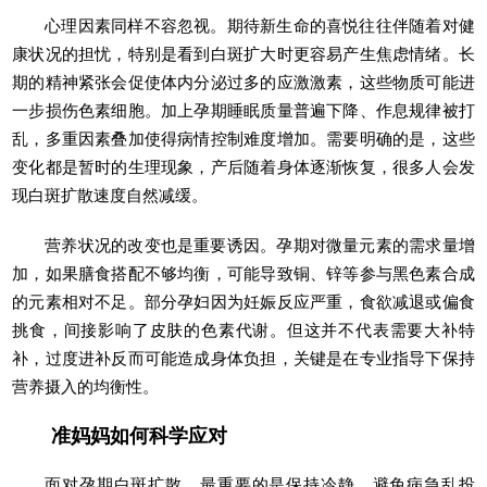
心理因素同样不容忽视。期待新生命的喜悦往往伴随着对健
康状况的担忧，特别是看到白斑扩大时更容易产生焦虑情绪。长
期的精神紧张会促使体内分泌过多的应激激素，这些物质可能进
一步损伤色素细胞。加上孕期睡眠质量普遍下降、作息规律被打
乱，多重因素叠加使得病情控制难度增加。需要明确的是，这些
变化都是暂时的生理现象，产后随着身体逐渐恢复，很多人会发
现白斑扩散速度自然减缓。
营养状况的改变也是重要诱因。孕期对微量元素的需求量增
加，如果膳食搭配不够均衡，可能导致铜、锌等参与黑色素合成
的元素相对不足。部分孕妇因为妊娠反应严重，食欲减退或偏食
挑食，间接影响了皮肤的色素代谢。但这并不代表需要大补特
补，过度进补反而可能造成身体负担，关键是在专业指导下保持
营养摄入的均衡性。
准妈妈如何科学应对
面对孕期白斑扩散，最重要的是保持冷静，避免病急乱投