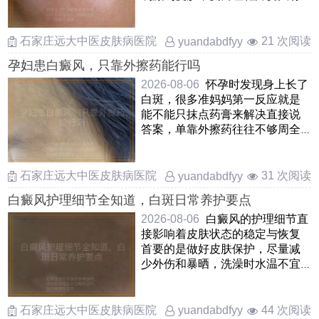
白癜风的皮肤确实可以适当 ……
石家庄远大中医皮肤病医院
21 次阅读
yuandabdfyy
孕妇患白癜风，只靠外擦药能行吗
2026-08-06
怀孕时发现身上长了
白斑，很多准妈妈第一反应就是
能不能只抹点药膏来解决直接说
答案，单靠外擦药往往不够周全
因为白癜风不单是皮肤表 ……
石家庄远大中医皮肤病医院
31 次阅读
yuandabdfyy
白癜风护理细节全知道，白斑日常养护要点
2026-08-06
白癜风的护理细节直
接影响着皮肤状态的稳定与恢复
首要的是做好皮肤保护，尽量减
少外伤和暴晒，洗澡时水温不宜
过高，选用温和无刺激的保 ……
石家庄远大中医皮肤病医院
44 次阅读
yuandabdfyy