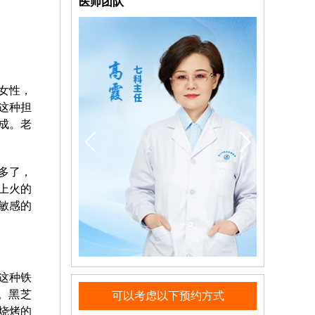
医师团队
女性，
这种担
成。老
多了，
上火的
敏感的
这种铁
。黑芝
可以考虑以下预约方式
烧烤的