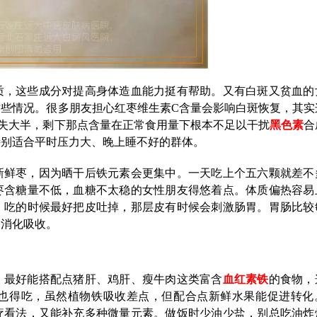
质，这些成分对提高身体造血能力挺有帮助。又有白斑又贫血的
些情况。很多朋友担心红枣维生素C含量会影响白斑恢复，其实
失大半，剩下那点含量在正常食用量下根本不足以干扰
黑色素
合
特别适合平时压力大、晚上睡不好的群体。
新鲜枣，因为晒干后铁元素会更集中。一天吃上个五六颗就差不
枣含糖量不低，血糖不太稳的女性朋友得悠着点。体质偏热容易
。吃的时候最好把皮吐掉，那层皮有时候会刺激肠胃。胃肠比较
易消化吸收。
。最好能搭配点猪肝、鸡肝、瘦牛肉这类富含
血红素铁
的食物，
也得吃，虽然植物铁吸收差点，但配合点新鲜水果能促进转化
疗看法，又能补充多种微量元素。做饭时少油少盐，别总吃油炸