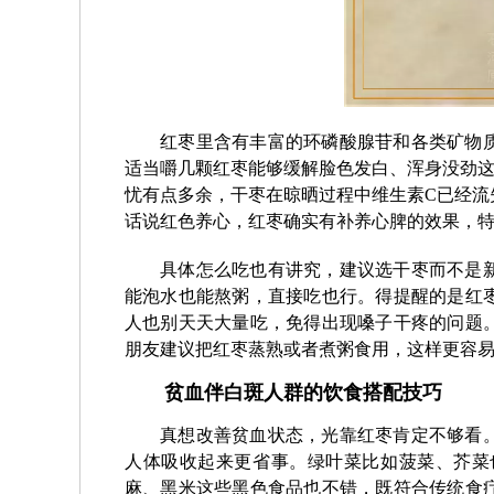
红枣里含有丰富的环磷酸腺苷和各类矿物
适当嚼几颗红枣能够缓解脸色发白、浑身没劲这
忧有点多余，干枣在晾晒过程中维生素C已经流
话说红色养心，红枣确实有补养心脾的效果，
具体怎么吃也有讲究，建议选干枣而不是
能泡水也能熬粥，直接吃也行。得提醒的是红
人也别天天大量吃，免得出现嗓子干疼的问题
朋友建议把红枣蒸熟或者煮粥食用，这样更容
贫血伴白斑人群的饮食搭配技巧
真想改善贫血状态，光靠红枣肯定不够看
人体吸收起来更省事。绿叶菜比如菠菜、芥菜
麻、黑米这些黑色食品也不错，既符合传统食