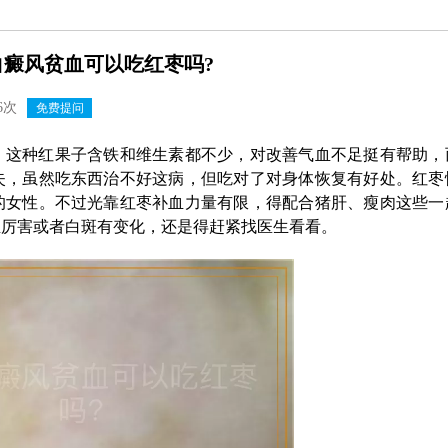
白癜风贫血可以吃红枣吗?
6次
免费提问
。这种红果子含铁和维生素都不少，对改善气血不足挺有帮助，
失，虽然吃东西治不好这病，但吃对了对身体恢复有好处。红枣
的女性。不过光靠红枣补血力量有限，得配合猪肝、瘦肉这些一
血厉害或者白斑有变化，还是得赶紧找医生看看。