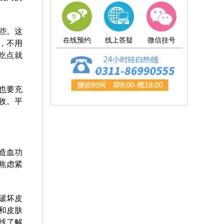
些。这
在线预约
线上答疑
微信挂号
，不用
吃点就
也要充
收。平
造血功
焦虑紧
破坏皮
和皮肤
线了解