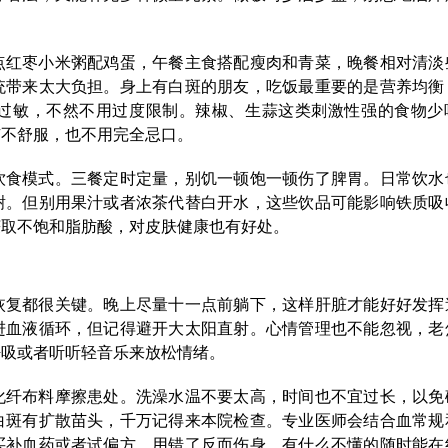
点红枣小米粥配鸡蛋，午餐主食搭配瘦肉和青菜，晚餐相对清淡
统带来太大负担。身上有白斑的朋友，吃饭最重要的是营养均衡
过敏，不然不用过度限制。辣椒、生蒜这类刺激性强的食物少
有不舒服，也不用完全忌口。
饮食模式。三餐定时定量，别饥一顿饱一顿伤了脾胃。日常饮水
谢。但别用果汁或者浓茶代替白开水，这些饮品可能影响铁质吸
获取不饱和脂肪酸，对皮肤健康也有好处。
恢复都很关键。晚上尽量十一点前躺下，这样肝脏才能好好发挥
进血液循环，但记得避开大太阳直射。心情管理也不能忽视，老
呼吸或者听听轻音乐来放松情绪。
化纤布料摩擦患处。洗澡水温不要太高，时间也不宜过长，以免
白斑有扩散苗头，千万记得来本院检查。专业医师会结合血常规
买补血药或者试偏方，用错了反而伤身。有什么不懂的随时能在