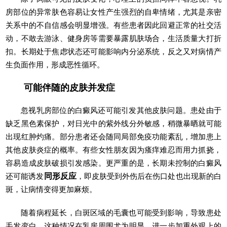
房部位的异常肤色容易让女性产生强烈的自卑情绪，尤其是亲密
关系中的不自信感会明显增强。有些患者因此回避正常的社交活
动，不敢去游泳、健身房等需要暴露肌肤场合，生活质量大打折
扣。长期处于焦虑状态还可能影响内分泌系统，反之又对病情产
生负面作用，形成恶性循环。
可能伴随的皮肤并发症
忽视乳房部位的白癜风还可能引发其他皮肤问题。患处由于
缺乏黑色素保护，对日光中的紫外线分外敏感，稍微暴晒就可能
出现红肿灼痛。部分患者还会随同局部免疫功能紊乱，增加患上
其他皮肤炎症的概率。有些女性朋友因为瘙痒难忍而用力抓挠，
容易造成皮肤破损引发感染。更严重的是，长期未控制的白癜风
还可能诱发
同形反应
，即皮肤受到外伤后在伤口处也出现新的白
斑，让病情变得更加麻烦。
随着病程延长，白斑区域的毛囊也可能受到影响，导致患处
毛发变白。这种情况在乳房周围尤为明显，进一步加重外观上的