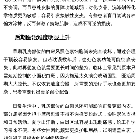
不协调。而且患处皮肤的屏障功能减弱，对化妆品、洗涤剂等化
学物质更为敏感，容易引发接触性皮炎。有些患者盲目尝试各种
偏方涂抹，反而刺激了娇嫩肌肤，造成不可逆的损伤。
后期医治难度明显上升
早期乳房部位的白癜风黑色素细胞尚未完全破坏，通过合理
干预较容易恢复。但若耽误数年后，患处色素功能可能彻底丧
失，此时再想复色就需要更长时间的坚持。临床上常见到原本只
需短期控制的小面积白斑，因为拖延太久演变成顽固型，医治周
期大大拉长。不仅恢复速度变慢，所需要的治疗手段也会更加复
杂，患者需要付出更多耐心配合。
日常生活中，乳房部位的白癜风还可能影响正常穿戴内衣。
部分患者因为担心摩擦刺激不得不选择宽松款式，影响形体支撑
和日常活动。夏季出汗后，白斑区域容易出现刺痛感，给工作学
习带来不便。有些女性因此频繁更换护肤用品，试图遮盖白斑，
却忽视了最根本的控制病情需求。