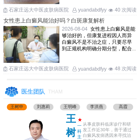
加 ……
石家庄远大中医皮肤病医院
40 次阅读
yuandabdfyy
女性患上白癜风能治好吗？白斑康复解析
2026-08-04
女性患上白癜风是能
够治好的，但康复进程因人而异
白癜风不是不治之症，只要尽早
到正规机构明确分期分型，配合
医生制定适合自己的方案，多
……
石家庄远大中医皮肤病医院
48 次阅读
yuandabdfyy
医生团队
THAM
王树申
刘惠莉
王明峰
李洪燕
高霞
王
★
从事皮肤科临床诊疗和研
一
树
发工作近30年，善于通过
科
白癜风发病诱因来寻找治
主