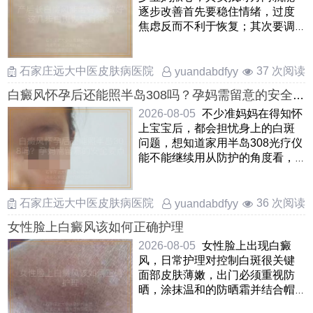
逐步改善首先要稳住情绪，过度
焦虑反而不利于恢复；其次要调
整饮食作息，补足睡眠和营养
……
石家庄远大中医皮肤病医院
37 次阅读
yuandabdfyy
白癜风怀孕后还能照半岛308吗？孕妈需留意的安全
要点
2026-08-05
不少准妈妈在得知怀
上宝宝后，都会担忧身上的白斑
问题，想知道家用半岛308光疗仪
能不能继续用从防护的角度看，
通常不推荐在孕期照射半 ……
石家庄远大中医皮肤病医院
36 次阅读
yuandabdfyy
女性脸上白癜风该如何正确护理
2026-08-05
女性脸上出现白癜
风，日常护理对控制白斑很关键
面部皮肤薄嫩，出门必须重视防
晒，涂抹温和的防晒霜并结合帽
子，遮阳伞进行遮挡，避免暴晒