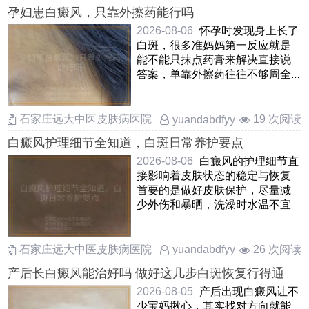
孕妇患白癜风，只靠外擦药能行吗
2026-08-06
怀孕时发现身上长了
白斑，很多准妈妈第一反应就是
能不能只抹点药膏来解决直接说
答案，单靠外擦药往往不够周全
因为白癜风不单是皮肤表 ……
石家庄远大中医皮肤病医院
19 次阅读
yuandabdfyy
白癜风护理细节全知道，白斑日常养护要点
2026-08-06
白癜风的护理细节直
接影响着皮肤状态的稳定与恢复
首要的是做好皮肤保护，尽量减
少外伤和暴晒，洗澡时水温不宜
过高，选用温和无刺激的保 ……
石家庄远大中医皮肤病医院
26 次阅读
yuandabdfyy
产后长白癜风能治好吗 做好这几步白斑恢复行得通
2026-08-05
产后出现白癜风让不
少宝妈揪心，其实找对方向就能