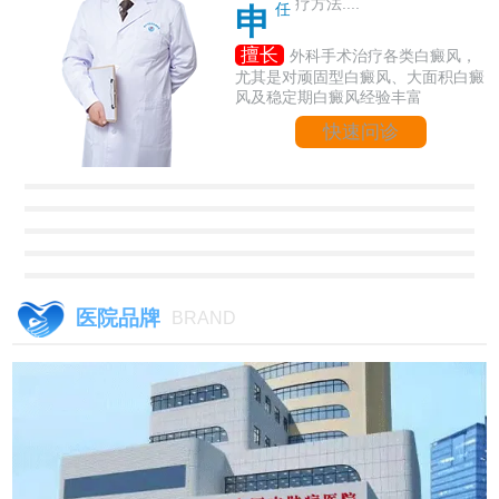
疗方法....
任
申
擅长
外科手术治疗各类白癜风，
尤其是对顽固型白癜风、大面积白癜
风及稳定期白癜风经验丰富
快速问诊
医院品牌
BRAND