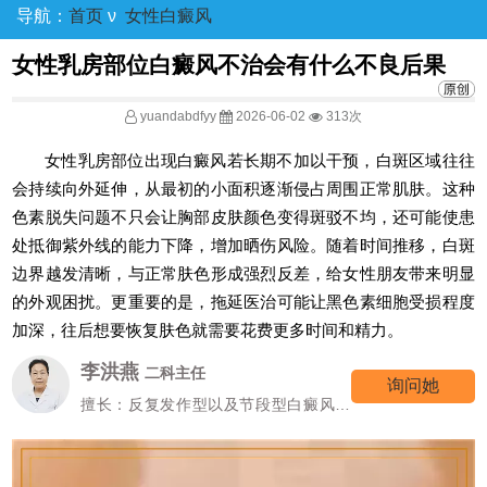
导航：
首页
ν
女性白癜风
女性乳房部位白癜风不治会有什么不良后果
yuandabdfyy
2026-06-02
313次
女性乳房部位出现白癜风若长期不加以干预，白斑区域往往
会持续向外延伸，从最初的小面积逐渐侵占周围正常肌肤。这种
色素脱失问题不只会让胸部皮肤颜色变得斑驳不均，还可能使患
处抵御紫外线的能力下降，增加晒伤风险。随着时间推移，白斑
边界越发清晰，与正常肤色形成强烈反差，给女性朋友带来明显
的外观困扰。更重要的是，拖延医治可能让黑色素细胞受损程度
加深，往后想要恢复肤色就需要花费更多时间和精力。
李洪燕
二科主任
询问她
擅长：反复发作型以及节段型白癜风诊
疗