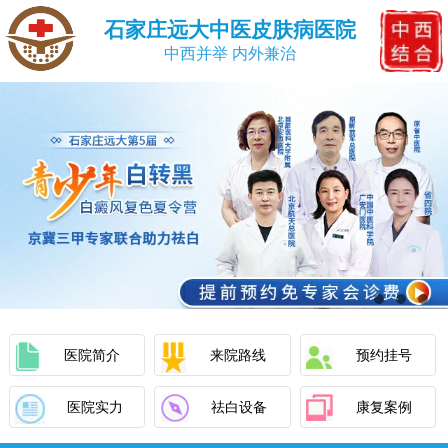
石家庄远大中医皮肤病医院
中西并举 内外兼治
医院简介
来院路线
预约挂号
医院实力
祛白设备
康复案例