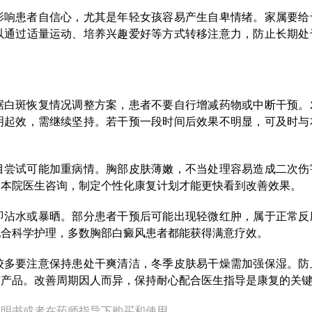
影响患者自信心，尤其是年轻女孩容易产生自卑情绪。家属要给
以通过适量运动、培养兴趣爱好等方式转移注意力，防止长期处
据白斑恢复情况调整方案，患者不要自行增减药物或中断干预。
明起效，需继续坚持。若干预一段时间后效果不明显，可及时与
目尝试可能加重病情。胸部皮肤薄嫩，不当处理容易造成二次伤
向本院医生咨询，制定个性化康复计划才能更快看到改善效果。
即沾水或暴晒。部分患者干预后可能出现轻微红肿，属于正常反
配合科学护理，多数胸部白癜风患者都能获得满意疗效。
较多要注意保持患处干爽清洁，冬季皮肤易干燥需加强保湿。防
洁产品。改善周期因人而异，保持耐心配合医生指导是康复的关
说明书或者在药师指导下购买和使用