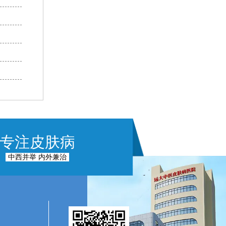
专注皮肤病
中西并举 内外兼治