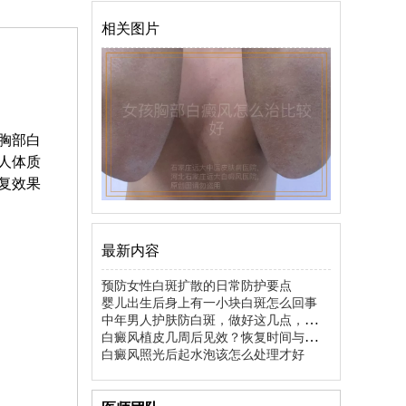
相关图片
胸部白
人体质
复效果
最新内容
预防女性白斑扩散的日常防护要点
婴儿出生后身上有一小块白斑怎么回事
中年男人护肤防白斑，做好这几点，中年
男性预防白癜风护肤指南，男士有效护肤
白癜风植皮几周后见效？恢复时间与过程
远离白癜风困扰
揭秘
白癜风照光后起水泡该怎么处理才好