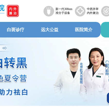
院
新一代308nm
中西并举
准分子设备
内外兼治
白斑诊疗
远大公益
医院简介