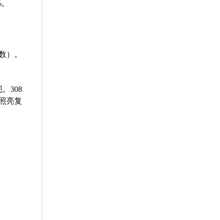
%。
数）。
308
照亮复