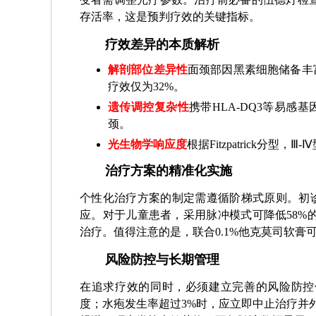
存活率，这是预判疗效的关键指标。
疗效差异的本质解析
解剖部位差异性
面颈部因黑素细胞储备丰
疗效仅为32%。
遗传调控复杂性
携带HLA-DQ3等易感
颈。
光生物学响应度
根据Fitzpatrick分
治疗方案的精准化实施
个性化治疗方案的制定需遵循阶梯式原则。初诊患者
应。对于儿童患者，采用脉冲模式可降低58%
治疗。值得注意的是，联合0.1%他克莫司软膏可
风险防控与长期管理
在追求疗效的同时，必须建立完善的风险防控体
度；水疱发生率超过3%时，应立即中止治疗并外