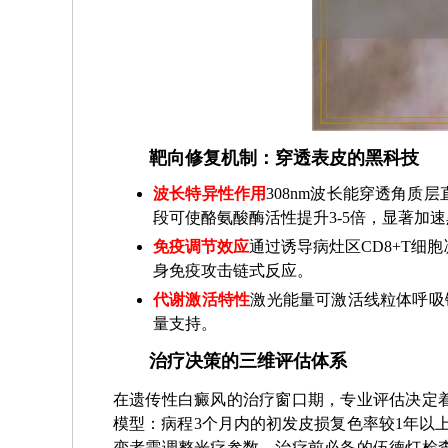
靶向修复机制：穿透表皮的黑科技
波长特异性作用
308nm波长能穿透角
段可使酪氨酸酶活性提升3-5倍，显著加
免疫调节效应
通过诱导病灶区CD8+T细胞
身免疫攻击链式反应。
代谢激活特性
激光能量可激活线粒体呼吸
量支持。
治疗决策的三维评估体系
在遗传性白癜风的治疗窗口期，专业评估决定
模型：病程3个月内的初发皮损复色率较1年以上者
变者需调整光疗参数。治疗前必备的伍德灯检