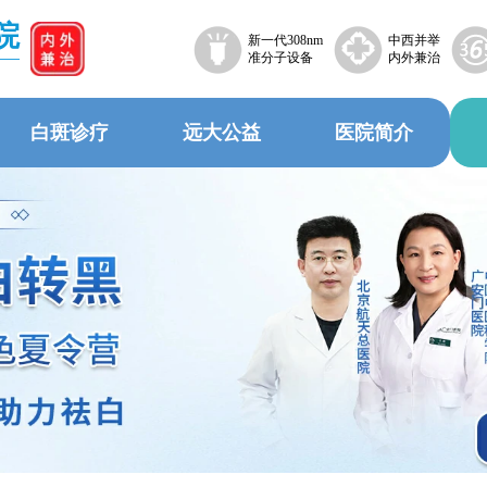
院
新一代308nm
中西并举
准分子设备
内外兼治
白斑诊疗
远大公益
医院简介