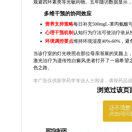
规避四环素类等光敏药物。五年随访数据显示，
多维干预的协同效应
营养支持策略
每日补充500mgL-苯丙氨
心理干预机制
认知行为疗法可使治疗依从性
环境调控要点
维持环境湿度40%-60%
当诊疗室的灯光映照在那位母亲渐展的笑颜上，
激光治疗为遗传性白癜风患者打开了一扇希望
色之路。
本广告仅供医学药学专业人士阅读，请按药品
浏览过该页