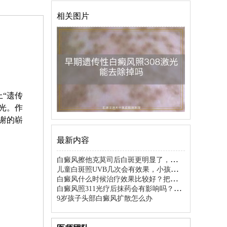
相关图片
“遗传
光。作
谢的崭
最新内容
白癜风擦他克莫司后白斑更明显了，要不
要停用
儿童白斑照UVB几次会有效果，小孩白癜
风照光多久能看到变化，儿童白癜风照
白癜风什么时候治疗效果比较好？把握好
UVB光治疗后几次显效
这3个阶段复色更快
白癜风照311光疗后抹药会有影响吗？做
错这一步小心白费功夫
9岁孩子头部白癜风扩散怎么办