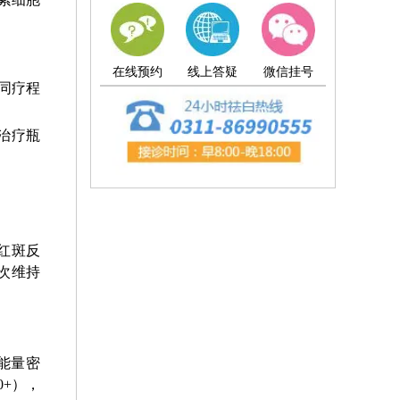
在线预约
线上答疑
微信挂号
同疗程
破治疗瓶
微红斑反
次维持
能量密
0+），