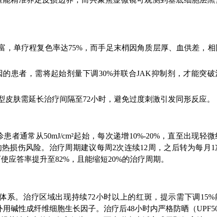
富，单疗程复色率达75%，而手足末梢因角质层厚、血供差，相
基因的患者，需将起始剂量下调30%并联合JAK抑制剂，才能突
型，Ⅲ-Ⅳ型皮肤需延长治疗间隔至72小时，避免过度刺激引发同形反应。
通常从50mJ/cm²起始，每次递增10%-20%，直至出现轻
的热损伤风险。治疗周期建议每周2次连续12周，之后转为每月1
使应答率提升至82%，且能缩短20%的治疗周期。
系。治疗区域出现持续72小时以上的红斑，提示需下调15%
用碱性成纤维细胞生长因子。治疗后48小时内严格防晒（UPF5