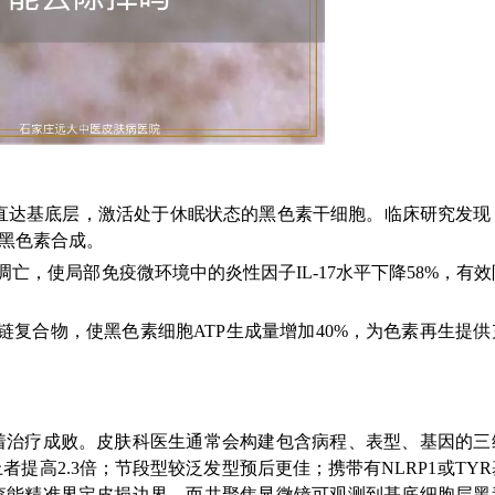
质层直达基底层，激活处于休眠状态的黑色素干细胞。临床研究发现
速黑色素合成。
凋亡，使局部免疫微环境中的炎性因子IL-17水平下降58%，有
链复合物，使黑色素细胞ATP生成量增加40%，为色素再生提供
着治疗成败。皮肤科医生通常会构建包含病程、表型、基因的三
提高2.3倍；节段型较泛发型预后更佳；携带有NLRP1或TY
查能精准界定皮损边界，而共聚焦显微镜可观测到基底细胞层黑