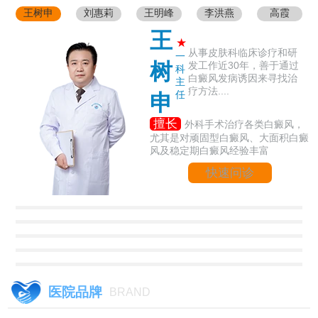
王树申
刘惠莉
王明峰
李洪燕
高霞
王
★
从事皮肤科临床诊疗和研
一
树
发工作近30年，善于通过
科
白癜风发病诱因来寻找治
主
疗方法....
任
申
擅长
外科手术治疗各类白癜风，
尤其是对顽固型白癜风、大面积白癜
风及稳定期白癜风经验丰富
快速问诊
医院品牌
BRAND