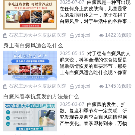
2025-07-07
白癜风是一种可出现
在任何身上的皮肤病，儿童是常
见的发病群体之一，孩子在得了
白癜风后，对于生活中的各种事
项，家长都需注意，尤其是日常
……
石家庄远大中医皮肤病医院
1422 次阅读
ydbjcxl
身上有白癜风适合吃什么
2025-05-15
对于患有白癜风的人
群来说，科学合理的饮食搭配是
辅助病情恢复的重要环节，那身
上有白癜风适合吃什么呢？像富
含酪氨酸和矿物质含量的食 ……
石家庄远大中医皮肤病医院
1745 次阅读
ydbjcxl
白癜风春季抗复发的方法是什么
2025-03-07
白癜风的发生、扩
散、复发和季节有一定关联，研
究发现春夏两季白癜风病情容易
产生变化。春季即将到来，万物
复苏，太阳光照变强，过敏原增