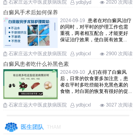
……
石家庄远大中医皮肤病医院
2020 次阅读
ydbjlyd
白癜风手术后如何保养
2024-09-19
患者在对白癜风治疗
的同时，对平时的护理工作也需
重视，两者相互配合，才能更好
保证治疗效果，使白斑有效复
色，那患者的白斑做完手术后需
要 ……
石家庄远大中医皮肤病医院
2900 次阅读
ydbjcxl
白癜风患者吃什么补黑色素
2024-09-10
人们在得了白癜风
后，日常的饮食要多加注意，患
者在平时多吃些能补充黑色素的
食物，对白斑的恢复有很好的促
进作用，那白癜风吃什么能补充
……
石家庄远大中医皮肤病医院
3027 次阅读
ydbjcxl
医生团队
THAM