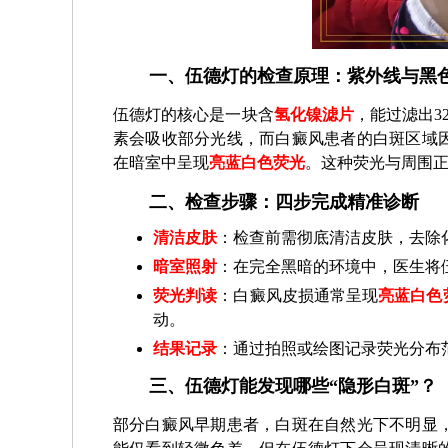
一、伍德灯的检查原理：紫外线与黑色
伍德灯的核心是一块含
氢化镍滤片
，能过滤出3
素会吸收部分光线，而白癜风患者的白斑区域
在暗室中呈现
亮蓝白色荧光
。这种荧光与周围
二、检查步骤：四步完成精准诊断
清洁皮肤
：检查前需彻底清洁皮肤，去除
暗室照射
：在完全黑暗的环境中，医生将伍
荧光判读
：白癜风皮损通常呈现
亮蓝白色
动。
结果记录
：通过拍照或绘图记录荧光分布
三、伍德灯能发现哪些“隐形白斑”？
部分白癜风早期患者，白斑在自然光下不明显