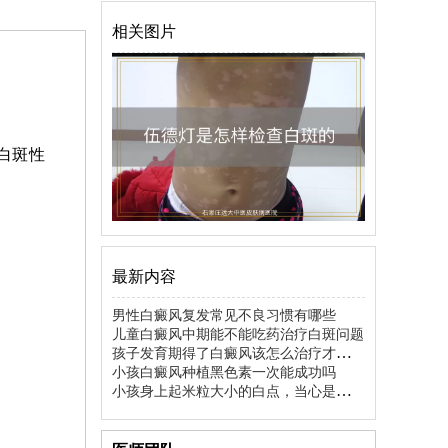
相关图片
白斑性
最新内容
男性白癜风复发常见不良习惯有哪些
儿童白癜风中期能不能吃药治疗白斑问题
孩子发育期得了白癜风该怎么治疗才更有
效
小孩白癜风种植黑色素一次能成功吗
小孩身上起米粒大小的白点，当心是白癜
风前兆