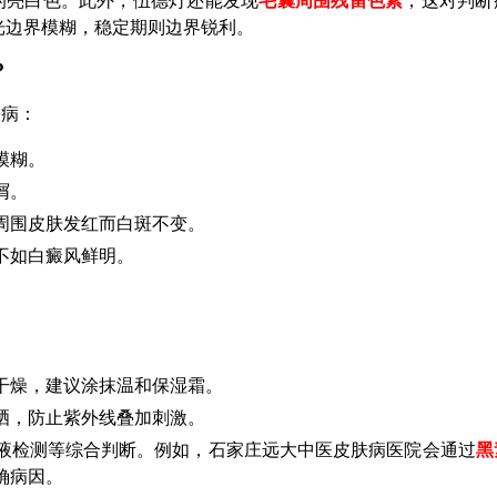
的亮白色。此外，伍德灯还能发现
毛囊周围残留色素
，这对判断
光边界模糊，稳定期则边界锐利。
？
疾病：
模糊。
屑。
周围皮肤发红而白斑不变。
不如白癜风鲜明。
干燥，建议涂抹温和保湿霜。
日晒，防止紫外线叠加刺激。
液检测等综合判断。例如，石家庄远大中医皮肤病医院会通过
黑
确病因。