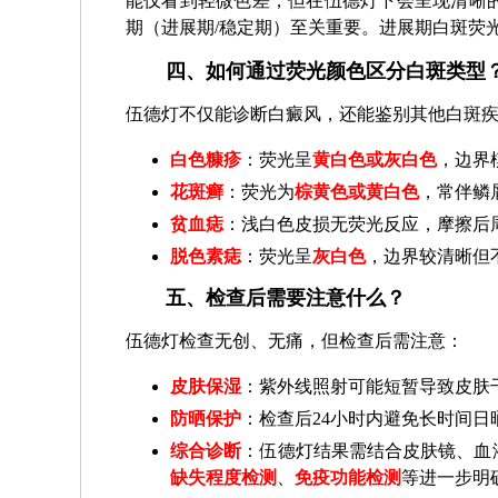
能仅看到轻微色差，但在伍德灯下会呈现清晰
期（进展期/稳定期）至关重要。进展期白斑荧
四、如何通过荧光颜色区分白斑类型
伍德灯不仅能诊断白癜风，还能鉴别其他白斑
白色糠疹
：荧光呈
黄白色或灰白色
，边界
花斑癣
：荧光为
棕黄色或黄白色
，常伴鳞
贫血痣
：浅白色皮损无荧光反应，摩擦后
脱色素痣
：荧光呈
灰白色
，边界较清晰但
五、检查后需要注意什么？
伍德灯检查无创、无痛，但检查后需注意：
皮肤保湿
：紫外线照射可能短暂导致皮肤
防晒保护
：检查后24小时内避免长时间
综合诊断
：伍德灯结果需结合皮肤镜、血
缺失程度检测
、
免疫功能检测
等进一步明