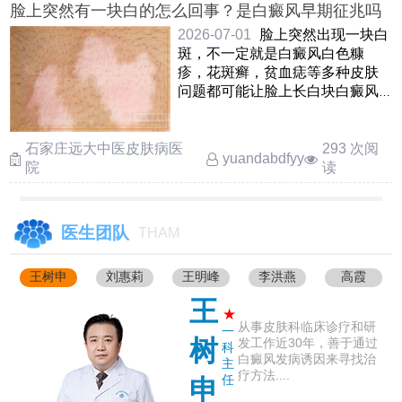
脸上突然有一块白的怎么回事？是白癜风早期征兆吗
2026-07-01
脸上突然出现一块白
斑，不一定就是白癜风白色糠
疹，花斑癣，贫血痣等多种皮肤
问题都可能让脸上长白块白癜风
的白斑一般边界清晰，表面光滑
……
石家庄远大中医皮肤病医
293 次阅
yuandabdfyy
院
读
医生团队
THAM
王树申
刘惠莉
王明峰
李洪燕
高霞
王
★
从事皮肤科临床诊疗和研
一
树
发工作近30年，善于通过
科
白癜风发病诱因来寻找治
主
疗方法....
任
申