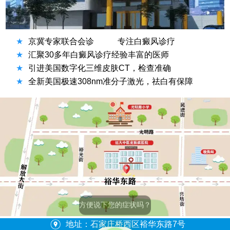
★
京冀专家联合会诊
专注白癜风诊疗
★
汇聚30多年白癜风诊疗经验丰富的医师
★
引进美国数字化三维皮肤CT，检查准确
★
全新美国极速308nm准分子激光，祛白有保障
方便说下您的症状吗？
地址：石家庄桥西区裕华东路7号