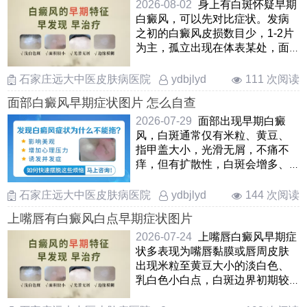
斑
2026-08-02
身上有白斑怀疑早期
白癜风，可以先对比症状。发病
之初的白癜风皮损数目少，1-2片
为主，孤立出现在体表某处，面
积小，不痛不痒，形状各异，大
小 ……
石家庄远大中医皮肤病医院
111 次阅读
ydbjlyd
面部白癜风早期症状图片 怎么自查
2026-07-29
面部出现早期白癜
风，白斑通常仅有米粒、黄豆、
指甲盖大小，光滑无屑，不痛不
痒，但有扩散性，白斑会增多、
蔓延、泛发全身多处。如果身上
有 ……
石家庄远大中医皮肤病医院
144 次阅读
ydbjlyd
上嘴唇有白癜风白点早期症状图片
2026-07-24
上嘴唇白癜风早期症
状多表现为嘴唇黏膜或唇周皮肤
出现米粒至黄豆大小的淡白色、
乳白色小白点，白斑边界初期较
为模糊，表面光滑无鳞屑 ……