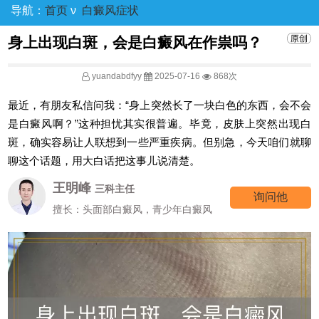
导航：
首页
ν
白癜风症状
身上出现白斑，会是白癜风在作祟吗？
yuandabdfyy
2025-07-16
868次
最近，有朋友私信问我：“身上突然长了一块白色的东西，会不会
是白癜风啊？”这种担忧其实很普遍。毕竟，皮肤上突然出现白
斑，确实容易让人联想到一些严重疾病。但别急，今天咱们就聊
聊这个话题，用大白话把这事儿说清楚。
王明峰
三科主任
询问他
擅长：头面部白癜风，青少年白癜风