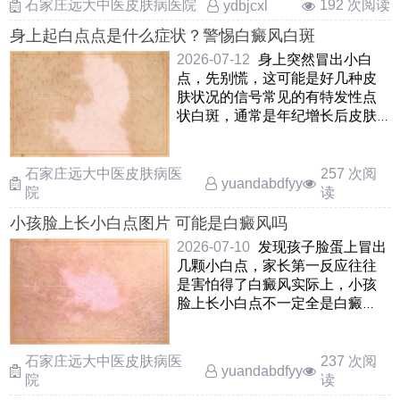
石家庄远大中医皮肤病医院
192 次阅读
ydbjcxl
身上起白点点是什么症状？警惕白癜风白斑
2026-07-12
身上突然冒出小白
点，先别慌，这可能是好几种皮
肤状况的信号常见的有特发性点
状白斑，通常是年纪增长后皮肤
出现的小斑点；也可能是花斑癣
……
石家庄远大中医皮肤病医
257 次阅
yuandabdfyy
院
读
小孩脸上长小白点图片 可能是白癜风吗
2026-07-10
发现孩子脸蛋上冒出
几颗小白点，家长第一反应往往
是害怕得了白癜风实际上，小孩
脸上长小白点不一定全是白癜
风，还可能是单纯糠疹，花斑癣
……
石家庄远大中医皮肤病医
237 次阅
yuandabdfyy
院
读