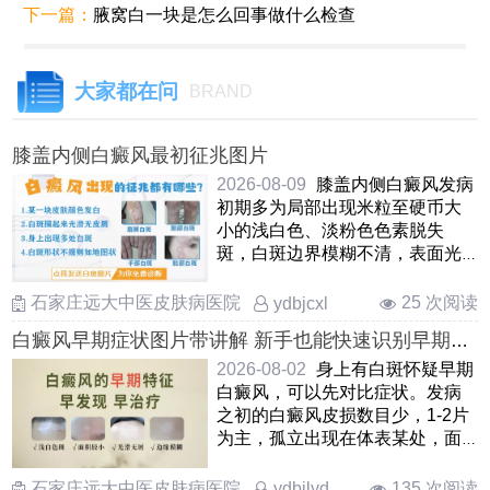
下一篇：
腋窝白一块是怎么回事做什么检查
大家都在问
BRAND
膝盖内侧白癜风最初征兆图片
2026-08-09
膝盖内侧白癜风发病
初期多为局部出现米粒至硬币大
小的浅白色、淡粉色色素脱失
斑，白斑边界模糊不清，表面光
滑无鳞屑、无萎缩，多数患者
……
石家庄远大中医皮肤病医院
25 次阅读
ydbjcxl
白癜风早期症状图片带讲解 新手也能快速识别早期白
斑
2026-08-02
身上有白斑怀疑早期
白癜风，可以先对比症状。发病
之初的白癜风皮损数目少，1-2片
为主，孤立出现在体表某处，面
积小，不痛不痒，形状各异，大
小 ……
石家庄远大中医皮肤病医院
135 次阅读
ydbjlyd