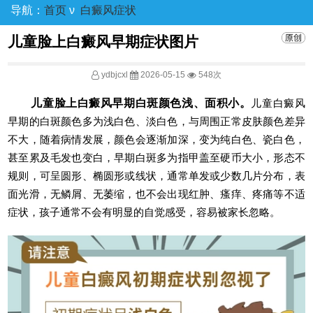
导航：
首页
ν
白癜风症状
儿童脸上白癜风早期症状图片
ydbjcxl
2026-05-15
548次
儿童脸上白癜风早期白斑颜色浅、面积小。
儿童白癜风
早期的白斑颜色多为浅白色、淡白色，与周围正常皮肤颜色差异
不大，随着病情发展，颜色会逐渐加深，变为纯白色、瓷白色，
甚至累及毛发也变白，早期白斑多为指甲盖至硬币大小，形态不
规则，可呈圆形、椭圆形或线状，通常单发或少数几片分布，表
面光滑，无鳞屑、无萎缩，也不会出现红肿、瘙痒、疼痛等不适
症状，孩子通常不会有明显的自觉感受，容易被家长忽略。