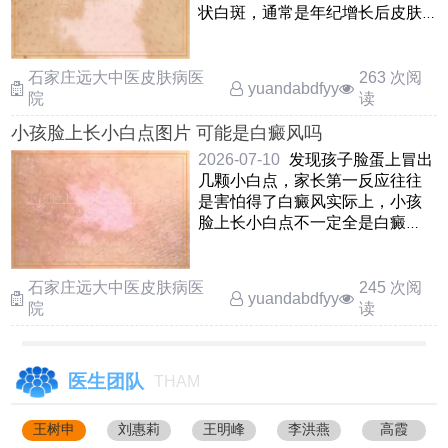
状白斑，通常是年纪增长后皮肤
出现的小斑点；也可能是花斑癣
……
石家庄远大中医皮肤病医
263 次阅
yuandabdfyy
院
读
小孩脸上长小白点图片 可能是白癜风吗
2026-07-10
发现孩子脸蛋上冒出
几颗小白点，家长第一反应往往
是害怕得了白癜风实际上，小孩
脸上长小白点不一定全是白癜
风，还可能是单纯糠疹，花斑癣
……
石家庄远大中医皮肤病医
245 次阅
yuandabdfyy
院
读
医生团队
THAM
王树申
刘惠莉
王明峰
李洪燕
高霞