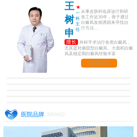
王
★
从事皮肤科临床诊疗和研
一
树
发工作近30年，善于通过
科
白癜风发病诱因来寻找治
主
疗方法....
任
申
擅长
外科手术治疗各类白癜风，
尤其是对顽固型白癜风、大面积白癜
风及稳定期白癜风经验丰富
快速问诊
医院品牌
BRAND