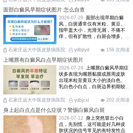
面部白癜风早期症状图片 怎么自查
2026-07-29
面部出现早期白癜
风，白斑通常仅有米粒、黄豆、
指甲盖大小，光滑无屑，不痛不
痒，但有扩散性，白斑会增多、
蔓延、泛发全身多处。如果身上
有 ……
石家庄远大中医皮肤病医院
156 次阅读
ydbjlyd
上嘴唇有白癜风白点早期症状图片
2026-07-24
上嘴唇白癜风早期症
状多表现为嘴唇黏膜或唇周皮肤
出现米粒至黄豆大小的淡白色、
乳白色小白点，白斑边界初期较
为模糊，表面光滑无鳞屑 ……
石家庄远大中医皮肤病医院
202 次阅读
ydbjcxl
身上起白点点是什么症状？警惕白癜风白斑
2026-07-12
身上突然冒出小白
点，先别慌，这可能是好几种皮
肤状况的信号常见的有特发性点