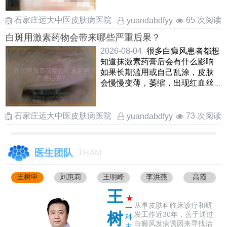
……
石家庄远大中医皮肤病医院
65 次阅读
yuandabdfyy
白斑用激素药物会带来哪些严重后果？
2026-08-04
很多白癜风患者都想
知道抹激素药膏后会有什么影响
如果长期滥用或自己乱涂，皮肤
会慢慢变薄，萎缩，出现红血丝
和颜色不均匀，还可能形成激
……
石家庄远大中医皮肤病医院
73 次阅读
yuandabdfyy
医生团队
THAM
王树申
刘惠莉
王明峰
李洪燕
高霞
王
★
从事皮肤科临床诊疗和研
一
树
发工作近30年，善于通过
科
白癜风发病诱因来寻找治
主