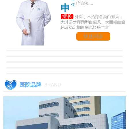
疗方法....
任
申
擅长
外科手术治疗各类白癜风，
尤其是对顽固型白癜风、大面积白癜
风及稳定期白癜风经验丰富
快速问诊
医院品牌
BRAND