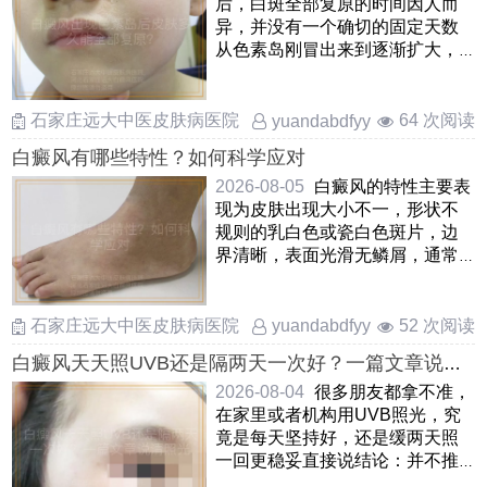
后，白斑全部复原的时间因人而
异，并没有一个确切的固定天数
从色素岛刚冒出来到逐渐扩大，
融合，最终覆盖整个白斑区域，
这 ……
石家庄远大中医皮肤病医院
64 次阅读
yuandabdfyy
白癜风有哪些特性？如何科学应对
2026-08-05
白癜风的特性主要表
现为皮肤出现大小不一，形状不
规则的乳白色或瓷白色斑片，边
界清晰，表面光滑无鳞屑，通常
不痛不痒白斑容易向正常皮肤
……
石家庄远大中医皮肤病医院
52 次阅读
yuandabdfyy
白癜风天天照UVB还是隔两天一次好？一篇文章说清
照光频率
2026-08-04
很多朋友都拿不准，
在家里或者机构用UVB照光，究
竟是每天坚持好，还是缓两天照
一回更稳妥直接说结论：并不推
崇天天照光皮肤在接受紫外线