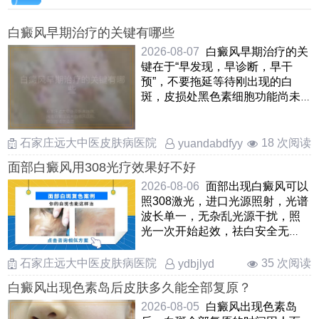
白癜风早期治疗的关键有哪些
2026-08-07
白癜风早期治疗的关
键在于“早发现，早诊断，早干
预”，不要拖延等待刚出现的白
斑，皮损处黑色素细胞功能尚未
完全丧失，及时纠正免疫紊乱和
……
石家庄远大中医皮肤病医院
18 次阅读
yuandabdfyy
面部白癜风用308光疗效果好不好
2026-08-06
面部出现白癜风可以
照308激光，进口光源照射，光谱
波长单一，无杂乱光源干扰，照
光一次开始起效，祛白安全无
痛，无毒副作用。要想取得良好
的 ……
石家庄远大中医皮肤病医院
35 次阅读
ydbjlyd
白癜风出现色素岛后皮肤多久能全部复原？
2026-08-05
白癜风出现色素岛