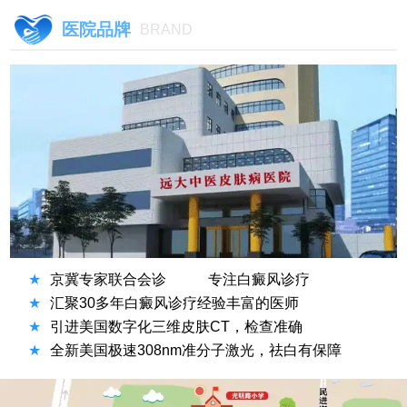
医院品牌
BRAND
★
京冀专家联合会诊
专注白癜风诊疗
★
汇聚30多年白癜风诊疗经验丰富的医师
★
引进美国数字化三维皮肤CT，检查准确
★
全新美国极速308nm准分子激光，祛白有保障