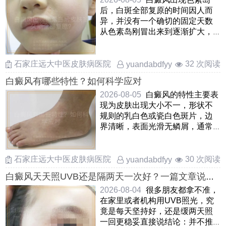
后，白斑全部复原的时间因人而
异，并没有一个确切的固定天数
从色素岛刚冒出来到逐渐扩大，
融合，最终覆盖整个白斑区域，
这 ……
石家庄远大中医皮肤病医院
32 次阅读
yuandabdfyy
白癜风有哪些特性？如何科学应对
2026-08-05
白癜风的特性主要表
现为皮肤出现大小不一，形状不
规则的乳白色或瓷白色斑片，边
界清晰，表面光滑无鳞屑，通常
不痛不痒白斑容易向正常皮肤
……
石家庄远大中医皮肤病医院
30 次阅读
yuandabdfyy
白癜风天天照UVB还是隔两天一次好？一篇文章说清
照光频率
2026-08-04
很多朋友都拿不准，
在家里或者机构用UVB照光，究
竟是每天坚持好，还是缓两天照
一回更稳妥直接说结论：并不推