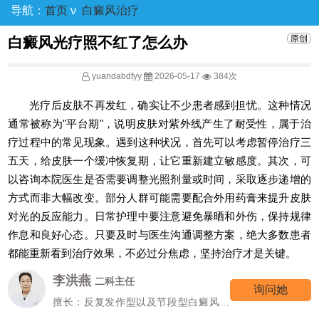
导航：
首页
ν
白癜风治疗
白癜风光疗照不红了怎么办
yuandabdfyy
2026-05-17
384次
光疗后皮肤不再发红，确实让不少患者感到担忧。这种情况
通常被称为"平台期"，说明皮肤对紫外线产生了耐受性，属于治
疗过程中的常见现象。遇到这种状况，首先可以考虑暂停治疗三
五天，给皮肤一个缓冲恢复期，让它重新建立敏感度。其次，可
以咨询本院医生是否需要调整光照剂量或时间，采取逐步递增的
方式而非大幅改变。部分人群可能需要配合外用药膏来提升皮肤
对光的反应能力。日常护理中要注意避免暴晒和外伤，保持规律
作息和良好心态。只要及时与医生沟通调整方案，绝大多数患者
都能重新看到治疗效果，不必过分焦虑，坚持治疗才是关键。
李洪燕
二科主任
询问她
擅长：反复发作型以及节段型白癜风诊
疗