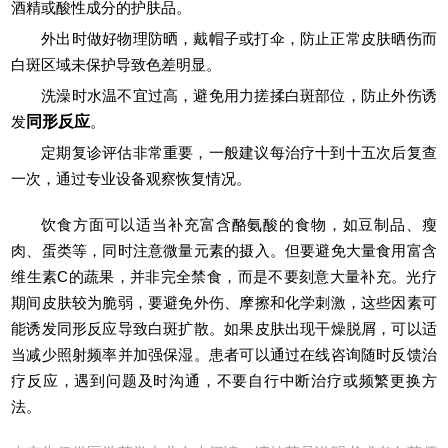
酒精或酸性成分的护肤品。
外出时做好物理防晒，戴帽子或打伞，防止正常皮肤晒伤而
白斑区域未保护导致色差明显。
洗澡时水温不宜过高，避免用力搓揉白斑部位，防止外伤诱
发
同形反应
。
定期复诊评估非常重要，一般建议每治疗十到十五次后复查
一次，通过专业设备观察恢复情况。
饮食方面可以适当补充富含酪氨酸的食物，如豆制品、瘦
肉、蛋类等，同时注意微量元素的摄入。但要避免大量食用富含
维生素C的蔬果，并非完全禁食，而是不要刻意大量补充。光疗
期间皮肤较为脆弱，要避免外伤、摩擦和化学刺激，这些因素可
能诱发同形反应导致白斑扩散。如果皮肤出现干燥脱屑，可以适
当减少照射频率并加强保湿。患者可以通过在线咨询随时反馈治
疗反应，遇到问题及时沟通，不要自行中断治疗或频繁更换方
法。