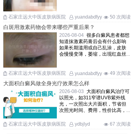
崇天天照光皮肤在接受紫外线
……
石家庄远大中医皮肤病医院
50 次阅读
yuandabdfyy
白斑用激素药物会带来哪些严重后果？
2026-08-04
很多白癜风患者都想
知道抹激素药膏后会有什么影响
如果长期滥用或自己乱涂，皮肤
会慢慢变薄，萎缩，出现红血丝
和颜色不均匀，还可能形成激
……
石家庄远大中医皮肤病医院
49 次阅读
yuandabdfyy
大面积白癜风做全身光疗效果怎么样
2026-08-03
大面积白癜风治疗可
以照光，如311窄谱UVB紫外线
光，一次照出大片面积，节省但
次照光时间、费用，性价比高，
减轻患者治疗的资金负担。照光
治 ……
石家庄远大中医皮肤病医院
67 次阅读
ydbjlyd