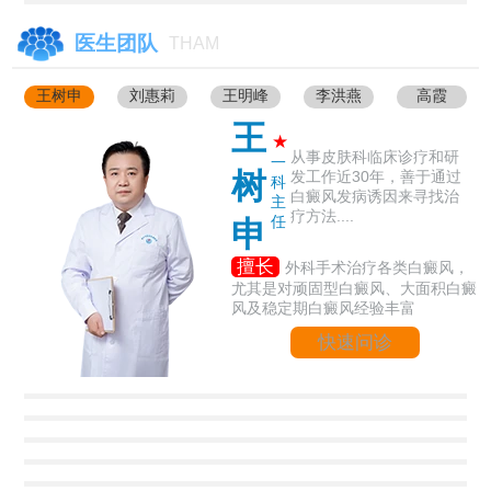
医生团队
THAM
王树申
刘惠莉
王明峰
李洪燕
高霞
王
★
从事皮肤科临床诊疗和研
一
树
发工作近30年，善于通过
科
白癜风发病诱因来寻找治
主
疗方法....
任
申
擅长
外科手术治疗各类白癜风，
尤其是对顽固型白癜风、大面积白癜
风及稳定期白癜风经验丰富
快速问诊