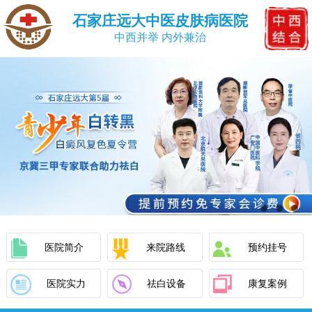
石家庄远大中医皮肤病医院
中西并举 内外兼治
医院简介
来院路线
预约挂号
医院实力
祛白设备
康复案例