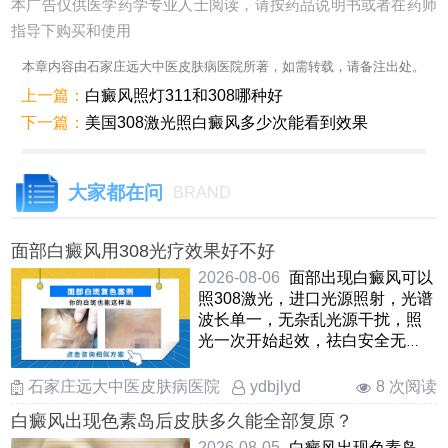
本广告仅供医学药学专业人士阅读，请按药品说明书或者在药师
指导下购买和使用
本章内容由石家庄远大中医皮肤病医院所著，如需转载，请备注出处。
上一篇：
白癜风照灯311和308哪种好
下一篇：
美国308激光照白癜风多少次能看到效果
大家都在问
BRAND
面部白癜风用308光疗效果好不好
2026-08-06
面部出现白癜风可以
照308激光，进口光源照射，光谱
波长单一，无杂乱光源干扰，照
光一次开始起效，祛白安全无
痛，无毒副作用。要想取得良好
的 ……
石家庄远大中医皮肤病医院
8 次阅读
ydbjlyd
白癜风出现色素岛后皮肤多久能全部复原？
2026-08-05
白癜风出现色素岛