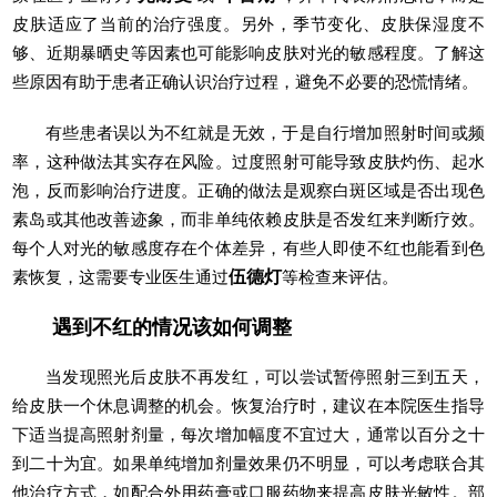
皮肤适应了当前的治疗强度。另外，季节变化、皮肤保湿度不
够、近期暴晒史等因素也可能影响皮肤对光的敏感程度。了解这
些原因有助于患者正确认识治疗过程，避免不必要的恐慌情绪。
有些患者误以为不红就是无效，于是自行增加照射时间或频
率，这种做法其实存在风险。过度照射可能导致皮肤灼伤、起水
泡，反而影响治疗进度。正确的做法是观察白斑区域是否出现色
素岛或其他改善迹象，而非单纯依赖皮肤是否发红来判断疗效。
每个人对光的敏感度存在个体差异，有些人即使不红也能看到色
素恢复，这需要专业医生通过
伍德灯
等检查来评估。
遇到不红的情况该如何调整
当发现照光后皮肤不再发红，可以尝试暂停照射三到五天，
给皮肤一个休息调整的机会。恢复治疗时，建议在本院医生指导
下适当提高照射剂量，每次增加幅度不宜过大，通常以百分之十
到二十为宜。如果单纯增加剂量效果仍不明显，可以考虑联合其
他治疗方式，如配合外用药膏或口服药物来提高皮肤光敏性。部