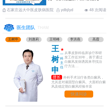
痛，无毒副作用。要想取得良好
的 ……
石家庄远大中医皮肤病医院
48 次阅读
ydbjlyd
医生团队
THAM
王树申
刘惠莉
王明峰
李洪燕
高霞
王
★
从事皮肤科临床诊疗和研
一
树
发工作近30年，善于通过
科
白癜风发病诱因来寻找治
主
疗方法....
任
申
擅长
外科手术治疗各类白癜风，
尤其是对顽固型白癜风、大面积白癜
风及稳定期白癜风经验丰富
快速问诊