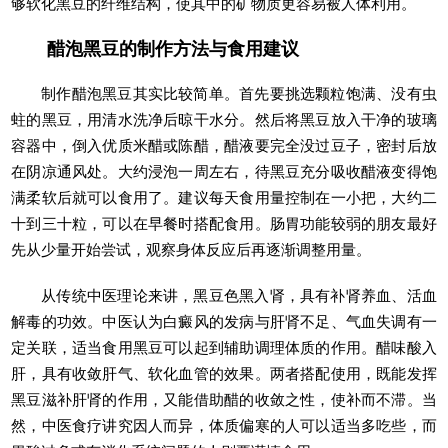
够软化黑豆的纤维结构，使其中的矿物质更容易被人体利用。
醋泡黑豆的制作方法与食用建议
制作醋泡黑豆其实比较简单。首先要挑选颗粒饱满、没有虫
蛀的黑豆，用清水洗净后晾干水分。然后将黑豆放入干净的玻璃
容器中，倒入优质米醋或陈醋，醋液要完全没过豆子，密封后放
在阴凉通风处。大约浸泡一周左右，待黑豆充分吸收醋液变得饱
满柔软后就可以食用了。建议每天食用量控制在一小把，大约二
十到三十粒，可以在早餐时搭配食用。肠胃功能较弱的朋友最好
先从少量开始尝试，观察身体反应后再逐渐调整用量。
从传统中医理论来讲，黑豆色黑入肾，具有补肾养血、活血
解毒的功效。中医认为白癜风的发病与肝肾不足、气血失调有一
定关联，适当食用黑豆可以起到辅助调理体质的作用。醋味酸入
肝，具有收敛肝气、软化血管的效果。两者搭配使用，既能发挥
黑豆滋补肝肾的作用，又能借助醋的收敛之性，使补而不滞。当
然，中医食疗讲究因人而异，体质偏寒的人可以适当多吃些，而