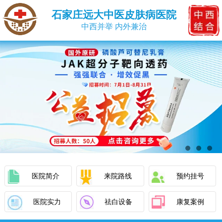
石家庄远大中医皮肤病医院
中西并举 内外兼治
医院简介
来院路线
预约挂号
医院实力
祛白设备
康复案例