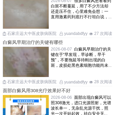
2026-08-07
很多白癜风患者看到
白斑不断蔓延，用了不少方法却
还是压不住，心里难免会想：一
直用激素药到底行不行坦白说，
激素不是不能用，但要看怎么用
……
石家庄远大中医皮肤病医院
27 次阅读
yuandabdfyy
白癜风早期治疗的关键有哪些
2026-08-07
白癜风早期治疗的关
键在于“早发现，早诊断，早干
预”，不要拖延等待刚出现的白
斑，皮损处黑色素细胞功能尚未
完全丧失，及时纠正免疫紊乱和
……
石家庄远大中医皮肤病医院
28 次阅读
yuandabdfyy
面部白癜风用308光疗效果好不好
2026-08-06
面部出现白癜风可以
照308激光，进口光源照射，光谱
波长单一，无杂乱光源干扰，照
光一次开始起效，祛白安全无