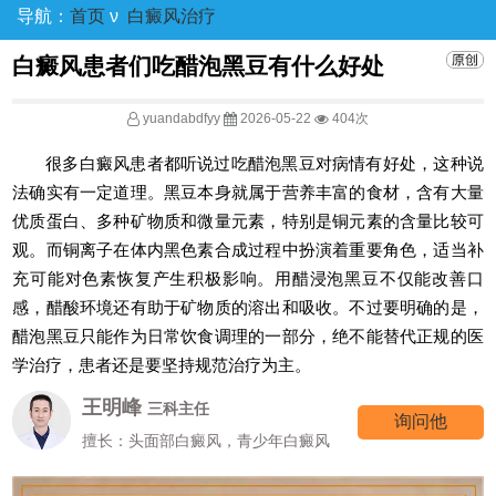
导航：
首页
ν
白癜风治疗
白癜风患者们吃醋泡黑豆有什么好处
yuandabdfyy
2026-05-22
404次
很多白癜风患者都听说过吃醋泡黑豆对病情有好处，这种说
法确实有一定道理。黑豆本身就属于营养丰富的食材，含有大量
优质蛋白、多种矿物质和微量元素，特别是铜元素的含量比较可
观。而铜离子在体内黑色素合成过程中扮演着重要角色，适当补
充可能对色素恢复产生积极影响。用醋浸泡黑豆不仅能改善口
感，醋酸环境还有助于矿物质的溶出和吸收。不过要明确的是，
醋泡黑豆只能作为日常饮食调理的一部分，绝不能替代正规的医
学治疗，患者还是要坚持规范治疗为主。
王明峰
三科主任
询问他
擅长：头面部白癜风，青少年白癜风