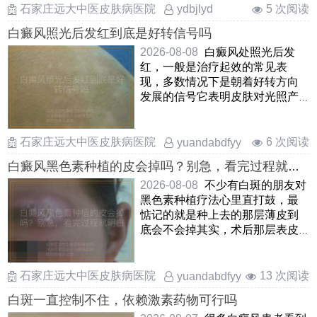
……
石家庄远大中医皮肤病医院
5 次阅读
ydbjlyd
白癜风照光后发红到底是好转信号吗
2026-08-08
白癜风处照光后发
红，一般是治疗起效的常见表
现，多数情况下是朝着好转方向
发展的信号它表明皮肤对光照产
生了反应，局部微循环得到改善
……
石家庄远大中医皮肤病医院
6 次阅读
yuandabdfyy
白癜风黑色素种植的皮会掉吗？别急，看完过程就明
白
2026-08-08
不少有白斑的朋友对
黑色素种植疗法心里直打鼓，最
惦记的就是种上去的那层薄皮到
底会不会掉其实，术后那层表皮
多半会自行脱落，这完全是 ……
石家庄远大中医皮肤病医院
13 次阅读
yuandabdfyy
白斑一直控制不住，依赖激素药物可行吗