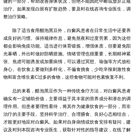
健的一部分，帮助改善身体状况，但绝不能因此中断或放弃正规
治疗。如果发现白斑有扩散趋势，要及时在线咨询专业医生，调
整治疗策略。
除了适当食用醋泡黑豆外，白癜风患者在日常生活中还要养
成良好的习惯。保持规律作息，避免熬夜和过度劳累，因为这些
都会影响免疫功能。适当进行体育锻炼，增强体质，但要避免阳
光暴晒，外出时做好防晒措施。情绪管理也很重要，长期精神紧
张、焦虑可能诱发或加重病情，可以通过冥想、瑜伽等方式放松
身心。在饮食上要做到多样化，不偏食挑食，少吃辛辣刺激性食
物和富含维生素C过多的食物，这些食物可能对色素恢复不利。
总的来看，醋泡黑豆作为一种传统食疗方法，对白癜风患者
确实有一定辅助价值，主要得益于其丰富的营养成分和潜在的调
理作用。但患者要理性看待，将其作为健康饮食的一部分，而非
治疗的主要手段。坚持科学治疗、合理膳食、良好心态相结合，
才能更好地应对白癜风。如果对自身病情或饮食安排有疑问，建
议及时到本院咨询专业医生，获取针对性的指导建议，在线了解