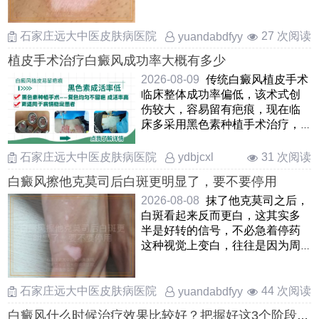
戳破水泡首先要暂停照光 ……
石家庄远大中医皮肤病医院
27 次阅读
yuandabdfyy
植皮手术治疗白癜风成功率大概有多少
2026-08-09
传统白癜风植皮手术
临床整体成功率偏低，该术式创
伤较大，容易留有疤痕，现在临
床多采用黑色素种植手术治疗，
这种方法治疗白癜风术后复色
……
石家庄远大中医皮肤病医院
31 次阅读
ydbjcxl
白癜风擦他克莫司后白斑更明显了，要不要停用
2026-08-08
抹了他克莫司之后，
白斑看起来反而更白，这其实多
半是好转的信号，不必急着停药
这种视觉上变白，往往是因为周
围正常皮肤晒黑后，白斑部位变
……
石家庄远大中医皮肤病医院
44 次阅读
yuandabdfyy
白癜风什么时候治疗效果比较好？把握好这3个阶段复