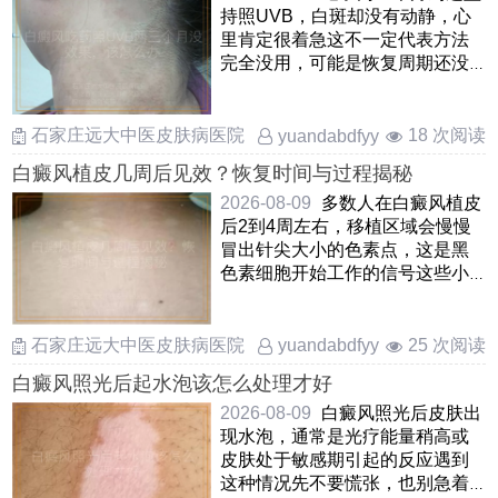
持照UVB，白斑却没有动静，心
里肯定很着急这不一定代表方法
完全没用，可能是恢复周期还没
到皮肤底层的色素细胞被激 ……
石家庄远大中医皮肤病医院
18 次阅读
yuandabdfyy
白癜风植皮几周后见效？恢复时间与过程揭秘
2026-08-09
多数人在白癜风植皮
后2到4周左右，移植区域会慢慢
冒出针尖大小的色素点，这是黑
色素细胞开始工作的信号这些小
黑点会逐步扩大融合，大概 ……
石家庄远大中医皮肤病医院
25 次阅读
yuandabdfyy
白癜风照光后起水泡该怎么处理才好
2026-08-09
白癜风照光后皮肤出
现水泡，通常是光疗能量稍高或
皮肤处于敏感期引起的反应遇到
这种情况先不要慌张，也别急着