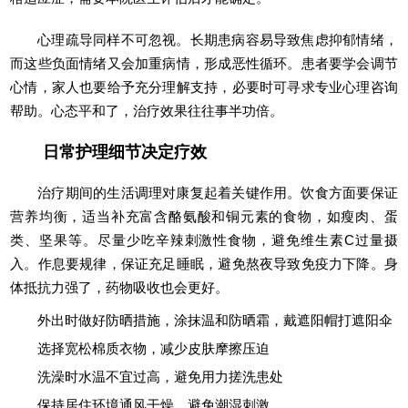
心理疏导同样不可忽视。长期患病容易导致焦虑抑郁情绪，
而这些负面情绪又会加重病情，形成恶性循环。患者要学会调节
心情，家人也要给予充分理解支持，必要时可寻求专业心理咨询
帮助。心态平和了，治疗效果往往事半功倍。
日常护理细节决定疗效
治疗期间的生活调理对康复起着关键作用。饮食方面要保证
营养均衡，适当补充富含酪氨酸和铜元素的食物，如瘦肉、蛋
类、坚果等。尽量少吃辛辣刺激性食物，避免维生素C过量摄
入。作息要规律，保证充足睡眠，避免熬夜导致免疫力下降。身
体抵抗力强了，药物吸收也会更好。
外出时做好防晒措施，涂抹温和防晒霜，戴遮阳帽打遮阳伞
选择宽松棉质衣物，减少皮肤摩擦压迫
洗澡时水温不宜过高，避免用力搓洗患处
保持居住环境通风干燥，避免潮湿刺激