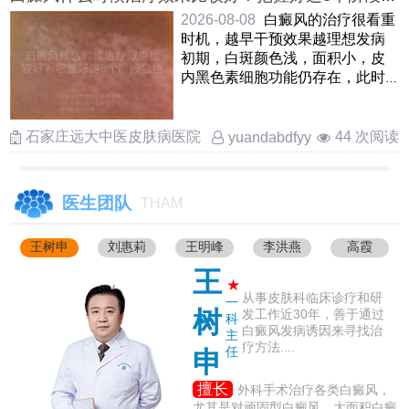
色更快
2026-08-08
白癜风的治疗很看重
时机，越早干预效果越理想发病
初期，白斑颜色浅，面积小，皮
内黑色素细胞功能仍存在，此时
积极治疗能快速唤醒色素再生，
复 ……
石家庄远大中医皮肤病医院
44 次阅读
yuandabdfyy
医生团队
THAM
王树申
刘惠莉
王明峰
李洪燕
高霞
王
★
从事皮肤科临床诊疗和研
一
树
发工作近30年，善于通过
科
白癜风发病诱因来寻找治
主
疗方法....
任
申
擅长
外科手术治疗各类白癜风，
尤其是对顽固型白癜风、大面积白癜