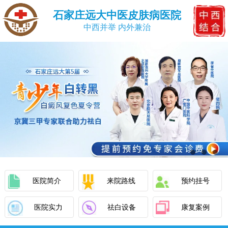
石家庄远大中医皮肤病医院
中西并举 内外兼治
医院简介
来院路线
预约挂号
医院实力
祛白设备
康复案例