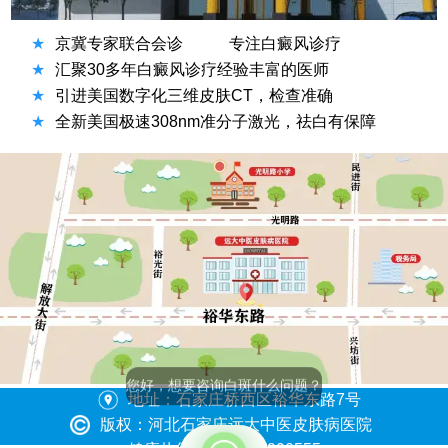
★
京冀专家联合会诊
专注白癜风诊疗
★
汇聚30多年白癜风诊疗经验丰富的医师
★
引进美国数字化三维皮肤CT，检查准确
★
全新美国极速308nm准分子激光，祛白有保障
您好，想要咨询白斑什么问题？
地址：石家庄桥西区裕华东路7号
版权：河北石家庄远大中医皮肤病医院