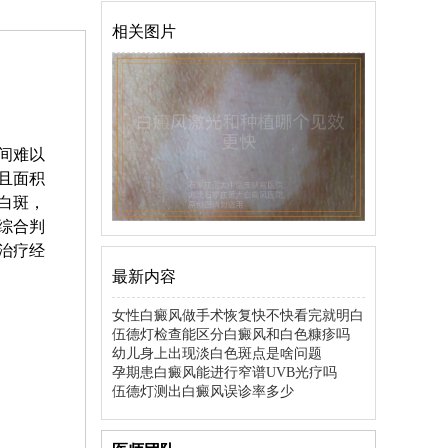
相关图片
间难以
且面积
白斑，
综合判
治疗经
最新内容
女性白癜风做手术恢复快不快看完就明白
伍德灯检查能区分白癜风和白色糠疹吗
幼儿身上出现淡白色斑点是啥问题
孕期患白癜风能进行窄谱UVB光疗吗
伍德灯测出白癜风误诊率多少