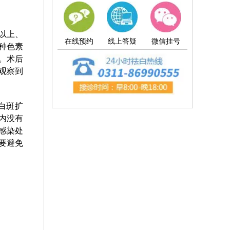
以上、
在线预约
线上答疑
微信挂号
种色素
。术后
观察到
白斑扩
内没有
感染处
要避免