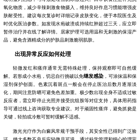
氧化物质，减少辛辣刺激食物摄入，维持良好作息习惯能增强皮
肤耐受性。建议每次复诊时详细记录皮肤变化，便于本院医生及
时优化医治参数。如发现水疱破溃或持续红肿超过三天，应立即
暂停治疗并在线了解详情。居家护理可选用温和无刺激的保湿产
品，避免含酒精成分的护肤品刺激脆弱肌肤。
出现异常反应如何处理
轻微发红和瘙痒通常无需特殊处理，保持观察即可自然缓
解。若形成小水疱，切忌自行挑破以免
继发感染
，可涂抹温和保
湿剂保护创面。色素沉着斑点一般会在停止医治后数月逐渐淡
化，期间注意防晒可避免色差加重。极少数出现全身不适或过敏
反应者，需立即停止光照并接受抗组胺等对症支持，具体用药指
导可通过线上咨询获取专业建议。对于顽固性瘙痒，避免抓挠是
关键，轻拍或冷敷可暂时缓解不适感。
激光光疗作为白癜风常规干预手段，其安全性已得到广泛验
证。绝大多数不良反应轻微且可逆，通过科学管理和细心护理完