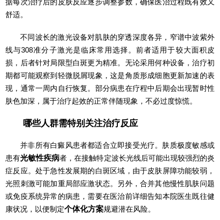
据每次治疗后的皮肤反应逐步调整参数，确保医治过程既有效又
舒适。
不同波长的激光设备对肌肤的穿透深度各异，窄谱中波紫外
线与308准分子激光是临床常用选择。前者适用于较大面积皮
损，后者针对局限型白斑更为精准。无论采用何种设备，治疗初
期都可能观察到轻微脱屑现象，这是角质形成细胞更新加速的表
现，通常一周内自行恢复。部分病患在疗程中后期会出现暂时性
肤色加深，属于治疗起效的正常伴随现象，不必过度惊慌。
哪些人群需特别关注治疗反应
并非所有白癜风患者都适合立即接受光疗。肤质极度敏感或
患有
光敏性疾病
者，在接触特定波长光线后可能出现较强烈的炎
症反应。处于急性发展期的白斑区域，由于皮肤屏障功能较弱，
光照刺激可能加重局部应激状态。另外，合并其他慢性肌肤问题
或免疫系统异常的病患，需要在医治前详细告知本院医生既往健
康状况，以便制定
个体化方案
规避潜在风险。