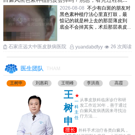
白癜风黑色素种植的皮会掉吗？别急，看完过程就明
白
2026-08-08
不少有白斑的朋友对
黑色素种植疗法心里直打鼓，最
惦记的就是种上去的那层薄皮到
底会不会掉其实，术后那层表皮
多半会自行脱落，这完全是 ……
石家庄远大中医皮肤病医院
26 次阅读
yuandabdfyy
医生团队
THAM
王树申
刘惠莉
王明峰
李洪燕
高霞
王
★
从事皮肤科临床诊疗和研
一
树
发工作近30年，善于通过
科
白癜风发病诱因来寻找治
主
疗方法....
任
申
擅长
外科手术治疗各类白癜风，