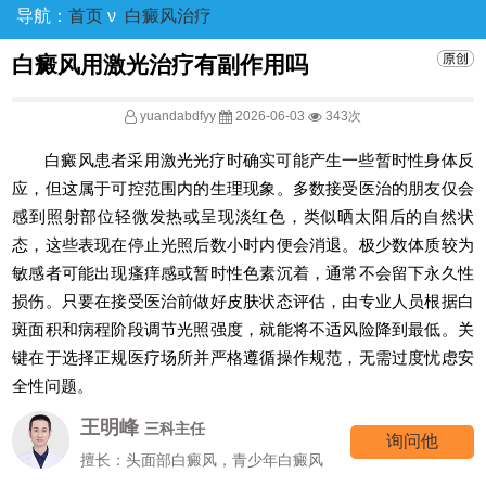
导航：
首页
ν
白癜风治疗
白癜风用激光治疗有副作用吗
yuandabdfyy
2026-06-03
343次
白癜风患者采用激光光疗时确实可能产生一些暂时性身体反
应，但这属于可控范围内的生理现象。多数接受医治的朋友仅会
感到照射部位轻微发热或呈现淡红色，类似晒太阳后的自然状
态，这些表现在停止光照后数小时内便会消退。极少数体质较为
敏感者可能出现瘙痒感或暂时性色素沉着，通常不会留下永久性
损伤。只要在接受医治前做好皮肤状态评估，由专业人员根据白
斑面积和病程阶段调节光照强度，就能将不适风险降到最低。关
键在于选择正规医疗场所并严格遵循操作规范，无需过度忧虑安
全性问题。
王明峰
三科主任
询问他
擅长：头面部白癜风，青少年白癜风