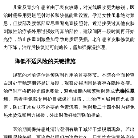
儿童及青少年患者由于表皮较薄，对光线吸收更为敏锐，医
治时需采用更短照射时长和较低能量设置。孕期女性虽非绝对禁
忌，但腹部及腰骶部应尽量避免直接照射。近期接受过其他皮肤
刺激性治疗或外用过强效药膏的部位，建议间隔一段时间再开始
光疗，防止多重刺激叠加导致角质层受损。老年患者皮肤修复能
力下降，治疗后恢复期可能略长，需加强保湿护理。
降低不适风险的关键措施
规范的术前评估是预防副作用的首要环节。本院会全面检查
白斑处于稳定期还是进展期，观察皮损周围是否存在隐性炎症。
治疗时严格把控光照累积量，避免短期内频繁照射造成
光毒性累
积
。患者需佩戴专用护目镜保护眼睛，非治疗区域用遮光布覆
盖，防止正常皮肤不必要的色素沉着。照射后二十四小时内避免
热水烫洗和用力揉搓，外出时做好物理防晒措施。
医治期间保持患处清洁湿润有助于减轻干燥脱屑现象。若出
现明显灼热感，可冷敷处理但勿冰敷过久。日常饮食注意补充抗