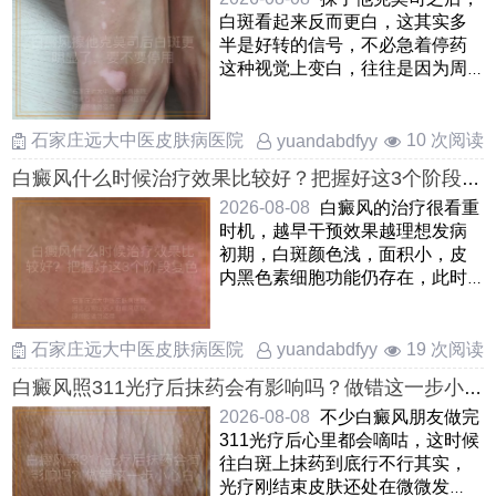
白斑看起来反而更白，这其实多
半是好转的信号，不必急着停药
这种视觉上变白，往往是因为周
围正常皮肤晒黑后，白斑部位变
……
石家庄远大中医皮肤病医院
10 次阅读
yuandabdfyy
白癜风什么时候治疗效果比较好？把握好这3个阶段复
色更快
2026-08-08
白癜风的治疗很看重
时机，越早干预效果越理想发病
初期，白斑颜色浅，面积小，皮
内黑色素细胞功能仍存在，此时
积极治疗能快速唤醒色素再生，
复 ……
石家庄远大中医皮肤病医院
19 次阅读
yuandabdfyy
白癜风照311光疗后抹药会有影响吗？做错这一步小
心白费功夫
2026-08-08
不少白癜风朋友做完
311光疗后心里都会嘀咕，这时候
往白斑上抹药到底行不行其实，
光疗刚结束皮肤还处在微微发