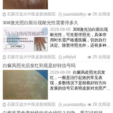
红，比较脆弱的阶段，立刻擦
……
石家庄远大中医皮肤病医院
26 次阅读
yuandabdfyy
308激光照白斑出现耐光性需要停多久
2026-08-08
308激光治白斑出现
耐光性，可先暂停照光，具体停
用时长需严格遵医嘱，切勿自行
决定。除暂停照光外，还有多种
应对方式，可调整照射剂量与照
……
石家庄远大中医皮肤病医院
25 次阅读
ydbjlyd
白癜风照光后发红到底是好转信号吗
2026-08-08
白癜风处照光后发
红，一般是治疗起效的常见表
现，多数情况下是朝着好转方向
发展的信号它表明皮肤对光照产
生了反应，局部微循环得到改善
……
石家庄远大中医皮肤病医院
28 次阅读
yuandabdfyy