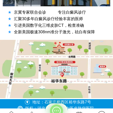
★
京冀专家联合会诊
专注白癜风诊疗
★
汇聚30多年白癜风诊疗经验丰富的医师
★
引进美国数字化三维皮肤CT，检查准确
★
全新美国极速308nm准分子激光，祛白有保障
方便说下您的症状吗？
地址：石家庄桥西区裕华东路7号
版权：河北石家庄远大中医皮肤病医院