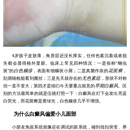
4岁孩子皮肤薄，角质层还没长厚实，任何色素沉着或者脱
失都会显得格外显眼。临床上常见四种情况：一是俗称“蛔虫
斑”的
白色糠疹
，表面有细糠状小屑；二是真菌作祟的
花斑癣
，
刮屑镜检能看到菌丝；三是先天就存在的
无色素痣
，形状不对称
但一直不变大；第四才是咱们今天要重点留意的
早期白癜风
。区
别的方法最简单的就是伍德灯照一下：白癜风在灯下会发出亮蓝
白荧光，而花斑癣是黄绿光，白色糠疹几乎不增强。
为什么白癜风偏爱小儿面部
小朋友免疫系统就像还在调试的新系统，碰到纽扣突变、界