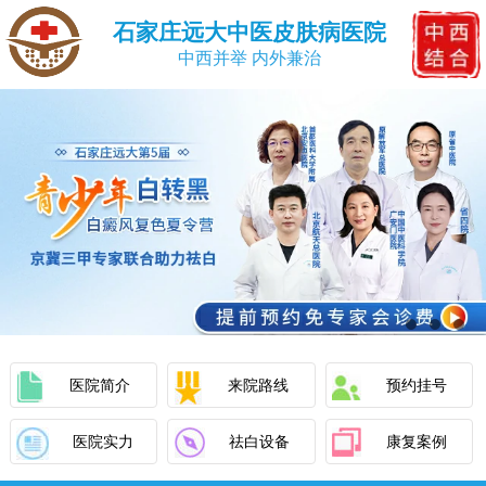
石家庄远大中医皮肤病医院
中西并举 内外兼治
医院简介
来院路线
预约挂号
医院实力
祛白设备
康复案例