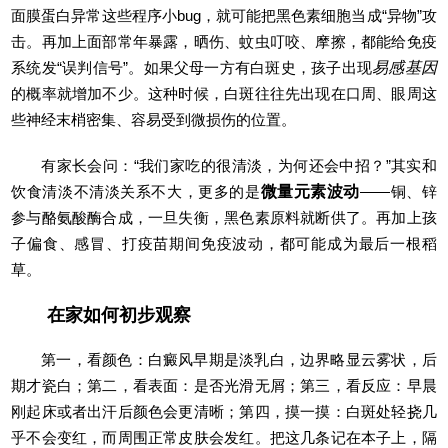
面膜蛋白异常这些程序小bug，就可能把黑色素细胞当成“异物”攻
击。再加上面部常年暴露，晒伤、蚊虫叮咬、摩擦，都能给免疫
系统发“误判信号”。如果父母一方有白斑史，孩子出现
易感基因
的概率就增加不少。这种时候，白斑往往先出现在口周、眼周这
些神经末梢密集、容易受到微损伤的位置。
有家长会问：“我们家吃的很清淡，为何还会中招？”其实和
饮食清淡不清淡关系不大，更多的是
微量元素波动
——铜、锌
参与酪氨酸酶合成，一旦失衡，黑色素原料就断供了。再加上孩
子偏食、感冒、打疫苗期间免疫波动，都可能成为最后一根稻
草。
在家如何初步观察
第一，看颜色：白癜风早期是淡乳白，边界略显云雾状，后
期才瓷白；第二，看表面：是否光滑无屑；第三，看反应：早晨
刚起床或者出汗后颜色会更清晰；第四，摸一摸：白斑处轻挠几
乎不会变红，而周围正常皮肤会发红。把这几条记在本子上，隔