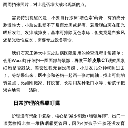
两周拍张照片，对比是否增大或出现新的点。
需要特别提醒的是，不要自行涂抹“增色素”药膏，有的成分
刺激性大，小脸皮肤受不了反而发黑或起疹。若发现白斑在阳光
晒后发红、发痒或掉皮，基本可排除无色素痣，但究竟是白癜风
还是光敏性皮炎，需要专业设备确诊。
我们石家庄远大中医皮肤病医院常用的检查流程非常简单：
会用Wood灯仔细扫一圈面部与颈部，再做
三维皮肤CT
观察黑素
细胞是否残缺。整套过程无创没痛感，小朋友几分钟就睡过去
了。等结果出来，医生会和爸妈一起画一张时间轴，找出可能的
诱发点，比如刚搬家、打疫苗、长期用某种漱口水等，帮孩子把
潜在地雷一一清除。
日常护理的温馨叮嘱
护理没有想象中复杂，核心是“减少刺激+增强屏障”。出门一
顶宽檐帽比抹一堆防晒霜更管用，因为4岁孩子汗腺还没发育