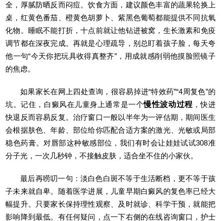
全，厚腻防晒反而闷痘。饮食方面，建议颜色丰富的蔬果轮换上
桌，红黄色番茄、橙黄色胡萝卜、紫黑色葡萄都能提供不同抗氧
化物。睡眠不能打折，十点前就让他钻进被窝，生长激素和免疫
调节都在深夜完成。再就是心理疏导，别总盯着孩子脸，每天夸
他一句“今天你把玩具收得真整齐”，用成就感削弱他摸脸照镜子
的焦虑。
如果家长在网上四处查询，很容易掉进“特效药”“4周复色”的
坑。记住，白癜风在儿童身上通常是一个
慢性波动过程
，快进
快退反而容易反复。治疗窗口一般以半年为一评估期，期间医生
会根据肤色、年龄、部位给你匹配合适方案的激光、光敏或局部
稳色药膏。对唇部这种敏感部位，我们有时会让娃娃试试308准
分子光，一次几秒钟，不接触皮肤，适合坐不住的小家伙。
最后再唠叨一句：淡白色白斑不等于生活断档，更不等于孩
子未来就自卑。随着医学进展，儿童早期白癜风的复色率已经大
幅提升。只要家长保持理性观察、及时就诊、科学干预，就能把
影响降到最低。有任何疑问，点一下右侧的在线咨询窗口，护士