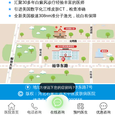
★
汇聚30多年白癜风诊疗经验丰富的医师
★
引进美国数字化三维皮肤CT，检查准确
★
全新美国极速308nm准分子激光，祛白有保障
地址：石家庄桥西区裕华东路7号
方便说下您的症状吗？
版权：河北石家庄远大中医皮肤病医院
健康热线：0311-86990555
冀ICP备2023015620号
医院首页
电话咨询
在线咨询
预约医生
优惠咨询