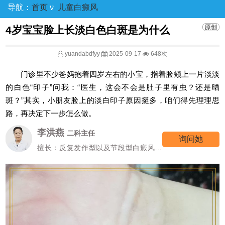
导航：
首页
ν
儿童白癜风
4岁宝宝脸上长淡白色白斑是为什么
yuandabdfyy
2025-09-17
648次
门诊里不少爸妈抱着四岁左右的小宝，指着脸颊上一片淡淡
的白色“印子”问我：“医生，这会不会是肚子里有虫？还是晒
斑？”其实，小朋友脸上的淡白印子原因挺多，咱们得先理理思
路，再决定下一步怎么做。
李洪燕
二科主任
询问她
擅长：反复发作型以及节段型白癜风诊
疗