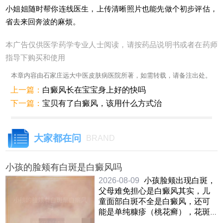
小姐姐随时帮你连线医生，上传清晰照片也能先做个初步评估，
省去来回奔波的麻烦。
本广告仅供医学药学专业人士阅读，请按药品说明书或者在药师
指导下购买和使用
本章内容由石家庄远大中医皮肤病医院所著，如需转载，请备注出处。
上一篇：
白癜风长在宝宝身上好的快吗
下一篇：
宝贝有了白癜风，该用什么方式治
大家都在问
BRAND
小孩的脸颊有白斑是白癜风吗
2026-08-09
小孩脸颊出现白斑，
父母难免担心是白癜风其实，儿
童面部白斑不全是白癜风，还可
能是单纯糠疹（桃花癣），花斑
癣，贫血痣等情况白癜风白斑边