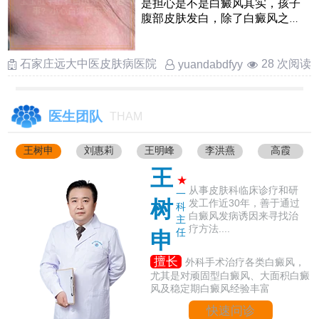
是担心是不是白癜风其实，孩子
腹部皮肤发白，除了白癜风之
外，还可能是白色糠疹，贫血痣
或 ……
石家庄远大中医皮肤病医院
28 次阅读
yuandabdfyy
医生团队
THAM
王树申
刘惠莉
王明峰
李洪燕
高霞
王
★
从事皮肤科临床诊疗和研
一
树
发工作近30年，善于通过
科
白癜风发病诱因来寻找治
主
疗方法....
任
申
擅长
外科手术治疗各类白癜风，
尤其是对顽固型白癜风、大面积白癜
风及稳定期白癜风经验丰富
快速问诊