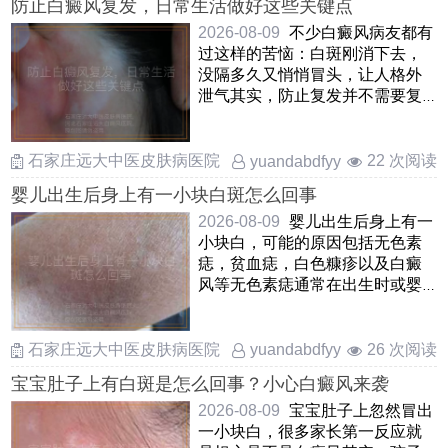
防止白癜风复发，日常生活做好这些关键点
2026-08-09
不少白癜风病友都有
过这样的苦恼：白斑刚消下去，
没隔多久又悄悄冒头，让人格外
泄气其实，防止复发并不需要复
杂的手段，关键是把日常生活中
……
石家庄远大中医皮肤病医院
22 次阅读
yuandabdfyy
婴儿出生后身上有一小块白斑怎么回事
2026-08-09
婴儿出生后身上有一
小块白，可能的原因包括无色素
痣，贫血痣，白色糠疹以及白癜
风等无色素痣通常在出生时或婴
儿早期出现，表现为边界不清
……
石家庄远大中医皮肤病医院
26 次阅读
yuandabdfyy
宝宝肚子上有白斑是怎么回事？小心白癜风来袭
2026-08-09
宝宝肚子上忽然冒出
一小块白，很多家长第一反应就