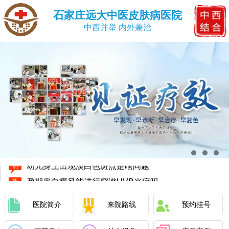
石家庄远大中医皮肤病医院
中西并举 内外兼治
小孩白斑只照308激光能恢复吗
热
女性白癜风做手术恢复快不快看完就明白
热
伍德灯检查能区分白癜风和白色糠疹吗
热
幼儿身上出现淡白色斑点是啥问题
热
孕期患白癜风能进行窄谱UVB光疗吗
热
伍德灯测出白癜风误诊率多少
热
医院简介
来院路线
预约挂号
脸上的白斑和虫斑怎么分辨
热
白癜风早期治疗的关键有哪些
热