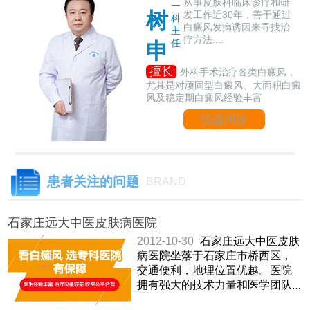
从事皮肤科临床诊疗和研
一
树
发工作近30年，善于通过
科
白癜风发病诱因来寻找治
主
疗方法....
任
申
擅长
外科手术治疗各类白癜风，
尤其是对顽固型白癜风、大面积白癜
风及稳定期白癜风经验丰富
快速问诊
患者关注的问题
BRAND
石家庄远大中医皮肤病医院
2012-10-30
石家庄远大中医皮肤
病医院坐落于石家庄市桥西区，
交通便利，地理位置优越。医院
拥有强大的技术力量和医学团队
资源优势，始终坚持科学医 ……