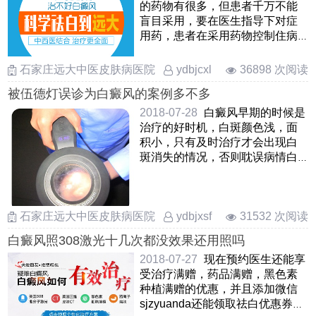
的药物有很多，但患者千万不能
盲目采用，要在医生指导下对症
用药，患者在采用药物控制住病
情后，可以采用308激光来继
……
石家庄远大中医皮肤病医院
36898 次阅读
ydbjcxl
被伍德灯误诊为白癜风的案例多不多
2018-07-28
白癜风早期的时候是
治疗的好时机，白斑颜色浅，面
积小，只有及时治疗才会出现白
斑消失的情况，否则耽误病情白
斑会加重，甚至诱发并发症。
……
石家庄远大中医皮肤病医院
31532 次阅读
ydbjxsf
白癜风照308激光十几次都没效果还用照吗
2018-07-27
现在预约医生还能享
受治疗满赠，药品满赠，黑色素
种植满赠的优惠，并且添加微信
sjzyuanda还能领取祛白优惠券。