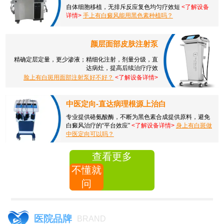
自体细胞移植，无排斥反应复色均匀疗效短
<了解设备
详情>
手上有白癜风能用黑色素种植吗？
颜层面部皮肤注射泵
精确定层定量，更少渗液；精细化注射，剂量分级，直
达病灶，提高后续治疗疗效
脸上有白斑用面部注射泵好不好？
<了解设备详情>
中医定向-直达病理根源上治白
专业提供硌氨酸酶，不断为黑色素合成提供原料，避免
白癜风治疗的“平台效应”
<了解设备详情>
身上有白斑做
中医定向可以吗？
查看更多
不懂就
问
医院品牌
BRAND