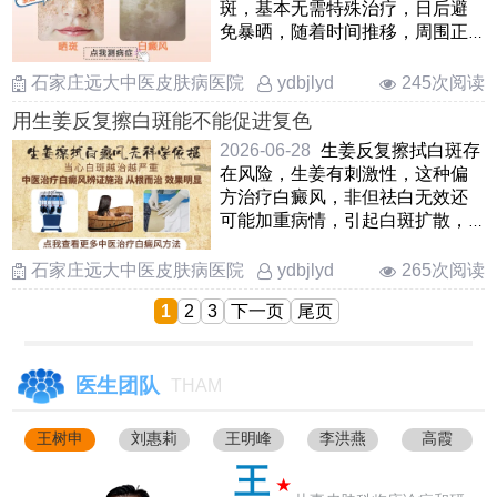
斑，基本无需特殊治疗，日后避
免暴晒，随着时间推移，周围正
常皮肤色素移行，白斑颜色也逐
渐接近于正常肤色。另外，还需
石家庄远大中医皮肤病医院
245次阅读
ydbjlyd
当心日晒诱发白癜风，白斑光滑
用生姜反复擦白斑能不能促进复色
无屑，不凸起，不凹陷，不发
硬，易扩散，病程长……
2026-06-28
生姜反复擦拭白斑存
在风险，生姜有刺激性，这种偏
方治疗白癜风，非但祛白无效还
可能加重病情，引起白斑扩散，
增加后续治疗难度。要想肤色还
原，还应树立正确的思路，积极
石家庄远大中医皮肤病医院
265次阅读
ydbjlyd
前往正规医院就诊，先检查分析
1
2
3
下一页
尾页
病情，结合白斑所在部位、时期
类型……
医生团队
THAM
王树申
刘惠莉
王明峰
李洪燕
高霞
王
★