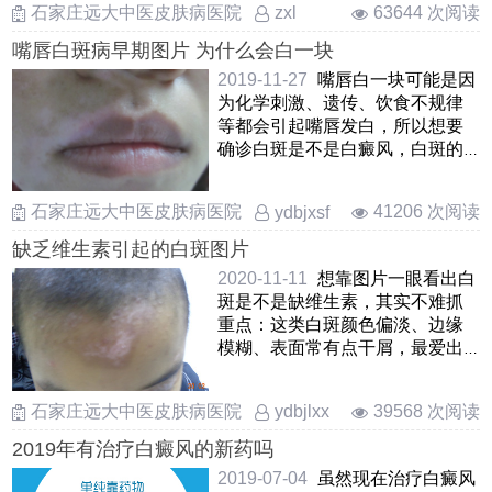
石家庄远大中医皮肤病医院
63644 次阅读
zxl
嘴唇白斑病早期图片 为什么会白一块
2019-11-27
嘴唇白一块可能是因
为化学刺激、遗传、饮食不规律
等都会引起嘴唇发白，所以想要
确诊白斑是不是白癜风，白斑的
发病的原因是什么，需要到 ……
石家庄远大中医皮肤病医院
41206 次阅读
ydbjxsf
缺乏维生素引起的白斑图片
2020-11-11
想靠图片一眼看出白
斑是不是缺维生素，其实不难抓
重点：这类白斑颜色偏淡、边缘
模糊、表面常有点干屑，最爱出
现在小孩或瘦成人的脸蛋、 ……
石家庄远大中医皮肤病医院
39568 次阅读
ydbjlxx
2019年有治疗白癜风的新药吗
2019-07-04
虽然现在治疗白癜风