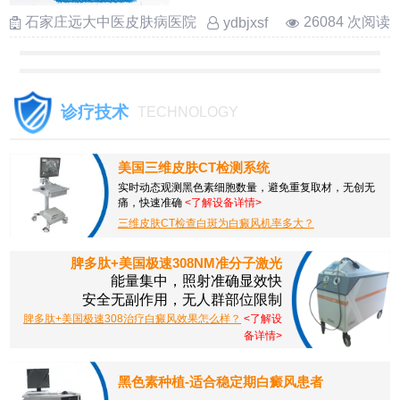
……
石家庄远大中医皮肤病医院
26084 次阅读
ydbjxsf
诊疗技术
TECHNOLOGY
美国三维皮肤CT检测系统
实时动态观测黑色素细胞数量，避免重复取材，无创无
痛，快速准确
<了解设备详情>
三维皮肤CT检查白斑为白癜风机率多大？
脾多肽+美国极速308NM准分子激光
能量集中，照射准确显效快
安全无副作用，无人群部位限制
脾多肽+美国极速308治疗白癜风效果怎么样？
<了解设
备详情>
黑色素种植-适合稳定期白癜风患者