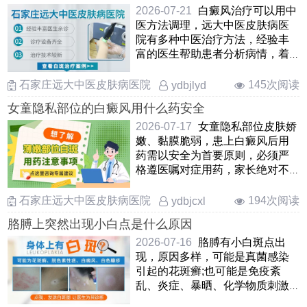
快，临……
2026-07-21
白癜风治疗可以用中
医方法调理，远大中医皮肤病医
院有多种中医治疗方法，经验丰
富的医生帮助患者分析病情，着
眼于病因，辨证论治，制定合适
的中药方及给药方案，进行一对
石家庄远大中医皮肤病医院
145次阅读
ydbjlyd
一调理，清除病灶。中医调理是
女童隐私部位的白癜风用什么药安全
循序渐进的过程，患者需要保持
耐……
2026-07-17
女童隐私部位皮肤娇
嫩、黏膜脆弱，患上白癜风后用
药需以安全为首要原则，必须严
格遵医嘱对症用药，家长绝对不
可自行给孩子胡乱用药、涂抹偏
方或成人药膏，避免刺激娇嫩肌
石家庄远大中医皮肤病医院
194次阅读
ydbjcxl
肤、引发过敏或加重白斑病情。
胳膊上突然出现小白点是什么原因
单纯用药效果有限，为提升……
2026-07-16
胳膊有小白斑点出
现，原因多样，可能是真菌感染
引起的花斑癣;也可能是免疫紊
乱、炎症、暴晒、化学物质刺激
等引起的白癜风。需要医生面诊