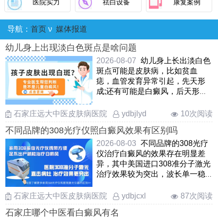
医院实力
祛白设备
康复案例
白癜风患者化妆可以吗？白斑遮盖需注意这些
热
儿童治疗白癜风大概花多少钱
热
导航：
首页
ν
媒体报道
宝宝才两个月白癜风能治好吗，家长先别慌
热
幼儿身上出现淡白色斑点是啥问题
儿童白癜风如何正确治疗？家长要记住这几点
热
2026-08-07
幼儿身上长出淡白色
儿童白癜风照激光两分钟就红了代表啥情况
热
斑点可能是皮肤病，比如贫血
痣，血管发育异常引起，先天形
儿童面部出现白斑是什么原因？小心这几种常见情况
热
成;还有可能是白癜风，后天形
儿童白癜风早期白斑症状图片参考
热
成，和黑色素细胞脱失有关，可
以先对比不同白斑病的早期症
石家庄远大中医皮肤病医院
10次阅读
ydbjlyd
11岁孩子眼皮上有白癜风能治好吗？早发现早干预希望
热
状，初步区分。接下来做伍德
大
不同品牌的308光疗仪照白癜风效果有区别吗
灯、三维皮肤ct专项检查，得出准
儿童肚皮上出现瓷白色白斑是白癜风吗
热
确结论，……
2026-08-03
不同品牌的308光疗
仪治疗白癜风的效果存在明显差
孩子胳膊上长白斑边缘模糊究竟是怎么回事
热
异，其中美国进口308准分子激光
孕妇患白癜风，只靠外擦药能行吗
热
治疗效果较为突出，波长单一稳
定、能量集中、穿透性强，靶向
儿童面部白斑早期不扩散怎么正确应对
热
性强，不累及周围正常皮肤，适
石家庄远大中医皮肤病医院
87次阅读
ydbjcxl
用范围更广，无论白斑长在何
石家庄哪个中医看白癜风有名
处，都能高效起效，复色速度更