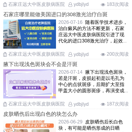
结合仪器检查分析，避免盲目诊
石家庄远大中医皮肤病医院
183次阅读
ydbjlyd
断、错误用药，错失治疗良机，
石家庄哪里能做美国进口的308激光治疗白斑
甚至加重病情。对于不同类
型……
2026-07-16
随着医学技术进步，
治白癜风的方法不断更新，石家
庄远大中医皮肤病医院引进了现
代化的进口308激光治疗，起效
快，安全性高，祛白无痛无创，
突破了人群和部位限制，优势突
石家庄远大中医皮肤病医院
200次阅读
ydbjlyd
出。医院有经验丰富的照光医
腋下出现浅色斑块会不会是汗斑
生，把控照光细节，确定合适的
照光参……
2026-07-14
腋下出现浅色斑块，
若是汗斑，皮损起初是以毛孔为
中心的点状斑疹，后期扩大至指
甲盖大小的圆形斑疹，再演变成
色素减退白斑，上覆轻薄鳞屑，
偶有瘙痒感。若白斑光滑平坦，
石家庄远大中医皮肤病医院
187次阅读
ydbjlyd
无鳞屑，不凸起，不发硬，摩擦
皮肤晒伤后出现白色的块怎么办
拍打发红，有扩散性，需当心白
癜风。稳妥……
2026-06-29
皮肤晒伤后长白色
块，有可能是晒伤形成的日晒