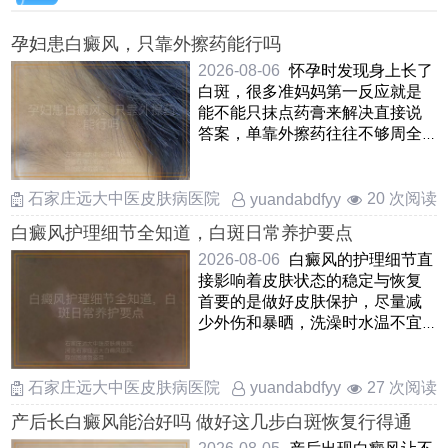
孕妇患白癜风，只靠外擦药能行吗
2026-08-06
怀孕时发现身上长了
白斑，很多准妈妈第一反应就是
能不能只抹点药膏来解决直接说
答案，单靠外擦药往往不够周全
因为白癜风不单是皮肤表 ……
石家庄远大中医皮肤病医院
20 次阅读
yuandabdfyy
白癜风护理细节全知道，白斑日常养护要点
2026-08-06
白癜风的护理细节直
接影响着皮肤状态的稳定与恢复
首要的是做好皮肤保护，尽量减
少外伤和暴晒，洗澡时水温不宜
过高，选用温和无刺激的保 ……
石家庄远大中医皮肤病医院
27 次阅读
yuandabdfyy
产后长白癜风能治好吗 做好这几步白斑恢复行得通