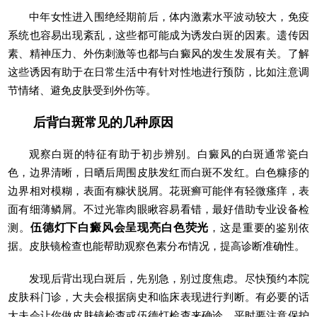
中年女性进入围绝经期前后，体内激素水平波动较大，免疫
系统也容易出现紊乱，这些都可能成为诱发白斑的因素。遗传因
素、精神压力、外伤刺激等也都与白癜风的发生发展有关。了解
这些诱因有助于在日常生活中有针对性地进行预防，比如注意调
节情绪、避免皮肤受到外伤等。
后背白斑常见的几种原因
观察白斑的特征有助于初步辨别。白癜风的白斑通常瓷白
色，边界清晰，日晒后周围皮肤发红而白斑不发红。白色糠疹的
边界相对模糊，表面有糠状脱屑。花斑癣可能伴有轻微瘙痒，表
面有细薄鳞屑。不过光靠肉眼瞅容易看错，最好借助专业设备检
测。
伍德灯下白癜风会呈现亮白色荧光
，这是重要的鉴别依
据。皮肤镜检查也能帮助观察色素分布情况，提高诊断准确性。
发现后背出现白斑后，先别急，别过度焦虑。尽快预约本院
皮肤科门诊，大夫会根据病史和临床表现进行判断。有必要的话
大夫会让你做皮肤镜检查或伍德灯检查来确诊。平时要注意保护