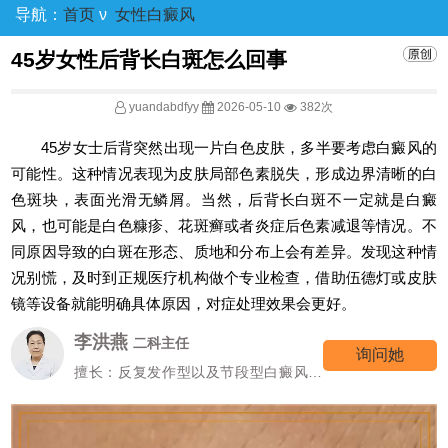
导航：
首页
ν
女性白癜风
45岁女性后背长白斑怎么回事
yuandabdfyy
2026-05-10
382次
45岁女士后背突然出现一片白色皮肤，多半要考虑白癜风的
可能性。这种情况表现为皮肤局部色素脱失，形成边界清晰的白
色斑块，表面光滑无鳞屑。当然，后背长白斑不一定就是白癜
风，也可能是白色糠疹、花斑癣或者炎症后色素减退等情况。不
同原因导致的白斑在形态、质地和分布上会有差异。发现这种情
况别慌，及时到正规医疗机构做个专业检查，借助伍德灯或皮肤
镜等设备就能明确具体原因，对症处理效果会更好。
李洪燕
二科主任
询问她
擅长：反复发作型以及节段型白癜风诊
疗