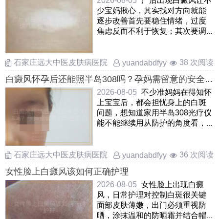
2026-08-05
产后出现白癜风让不
少宝妈揪心，其实找对方向就能
逐步改善首先要稳住情绪，过度
焦虑反而不利于恢复；其次要调
整饮食作息，补足睡眠和营养
……
石家庄远大中医皮肤病医院
38 次阅读
yuandabdfyy
白癜风怀孕后还能照半岛308吗？孕妈需留意的安全
要点
2026-08-05
不少准妈妈在得知怀
上宝宝后，都会担忧身上的白斑
问题，想知道家用半岛308光疗仪
能不能继续用从防护的角度看，
通常不推荐在孕期照射半 ……
石家庄远大中医皮肤病医院
36 次阅读
yuandabdfyy
女性脸上白癜风该如何正确护理
2026-08-05
女性脸上出现白癜
风，日常护理对控制白斑很关键
面部皮肤薄嫩，出门必须重视防
晒，涂抹温和的防晒霜并结合帽