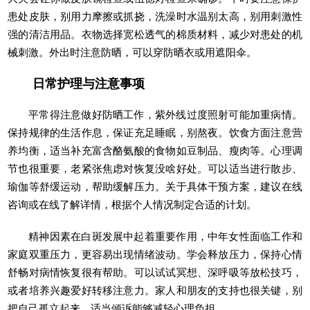
患处皮肤，别用力摩擦或抓挠，洗澡时水温别太高，别用刺激性
强的清洁用品。衣物选择宽松透气的棉质材料，减少对患处的机
械刺激。外出时注意防晒，可以穿防晒衣或用遮阳伞。
日常护理与注意事项
平常得注意做好防晒工作，紫外线过度照射可能加重病情。
保持规律的生活作息，保证充足睡眠，别熬夜。饮食方面注意营
养均衡，适当补充富含酪氨酸的食物如豆制品、瘦肉等。心理调
节也很重要，老紧张焦虑对恢复没啥好处。可以适当进行散步、
瑜伽等舒缓运动，帮助缓解压力。关于具体干预方案，建议在线
咨询或在线了解详情，根据个人情况制定合适的计划。
精神因素在白斑发展中起着重要作用，中年女性面临工作和
家庭双重压力，更容易出现情绪波动。学会释放压力，保持心情
舒畅对病情恢复很有帮助。可以试试冥想、深呼吸等放松技巧，
或者培养兴趣爱好转移注意力。家人和朋友的支持也很关键，别
把自己孤立起来，适当倾诉能够减轻心理负担。