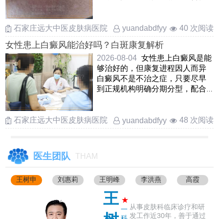
子，遮阳伞进行遮挡，避免暴晒
加 ……
石家庄远大中医皮肤病医院
40 次阅读
yuandabdfyy
女性患上白癜风能治好吗？白斑康复解析
2026-08-04
女性患上白癜风是能
够治好的，但康复进程因人而异
白癜风不是不治之症，只要尽早
到正规机构明确分期分型，配合
医生制定适合自己的方案，多
……
石家庄远大中医皮肤病医院
48 次阅读
yuandabdfyy
医生团队
THAM
王树申
刘惠莉
王明峰
李洪燕
高霞
王
★
从事皮肤科临床诊疗和研
一
发工作近30年，善于通过
科