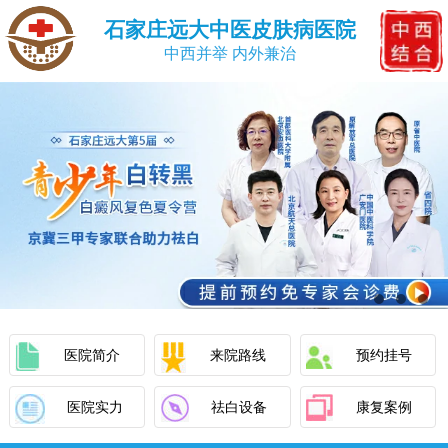
石家庄远大中医皮肤病医院
中西并举 内外兼治
医院简介
来院路线
预约挂号
医院实力
祛白设备
康复案例