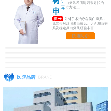
树
白癜风发病诱因来寻找治
主
疗方法....
任
申
擅长
外科手术治疗各类白癜风，
尤其是对顽固型白癜风、大面积白癜
风及稳定期白癜风经验丰富
快速问诊
医院品牌
BRAND