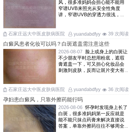
风，很多准妈妈会担心能不能用
窄谱UVB来照光从安全性角度
讲，窄谱UVB的穿透力很浅，只
作用于皮肤表层，并不会进入身
体 ……
石家庄远大中医皮肤病医院
39 次阅读
yuandabdfyy
白癜风患者化妆可以吗？白斑遮盖需注意这些
2026-08-07
脸上或身上的白斑让
不少朋友平时总想用粉底，遮瑕
膏遮盖一下，可又担心化妆品会
刺激到皮肤，反而让斑片变大有
白癜风的皮肤确实可以适当 ……
石家庄远大中医皮肤病医院
36 次阅读
yuandabdfyy
孕妇患白癜风，只靠外擦药能行吗
2026-08-06
怀孕时发现身上长了
白斑，很多准妈妈第一反应就是
能不能只抹点药膏来解决直接说
答案，单靠外擦药往往不够周全