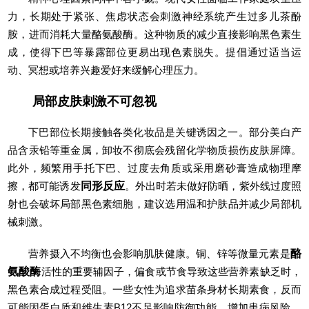
力，长期处于紧张、焦虑状态会刺激神经系统产生过多儿茶酚
胺，进而消耗大量酪氨酸酶。这种物质的减少直接影响黑色素生
成，使得下巴等暴露部位更易出现色素脱失。提倡通过适当运
动、冥想或培养兴趣爱好来缓解心理压力。
局部皮肤刺激不可忽视
下巴部位长期接触各类化妆品是关键诱因之一。部分美白产
品含汞铅等重金属，卸妆不彻底会残留化学物质损伤皮肤屏障。
此外，频繁用手托下巴、过度去角质或采用磨砂膏造成物理摩
擦，都可能诱发
同形反应
。外出时若未做好防晒，紫外线过度照
射也会破坏局部黑色素细胞，建议选用温和护肤品并减少局部机
械刺激。
营养摄入不均衡也会影响肌肤健康。铜、锌等微量元素是
酪
氨酸酶
活性的重要辅因子，偏食或节食导致这些营养素缺乏时，
黑色素合成过程受阻。一些女性为追求苗条身材长期素食，反而
可能因蛋白质和维生素B12不足影响防御功能，增加患病风险。