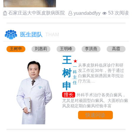
因为白癜风不单是皮肤表 ……
石家庄远大中医皮肤病医院
53 次阅读
yuandabdfyy
医生团队
THAM
王树申
刘惠莉
王明峰
李洪燕
高霞
王
★
从事皮肤科临床诊疗和研
一
树
发工作近30年，善于通过
科
白癜风发病诱因来寻找治
主
疗方法....
任
申
擅长
外科手术治疗各类白癜风，
尤其是对顽固型白癜风、大面积白癜
风及稳定期白癜风经验丰富
快速问诊