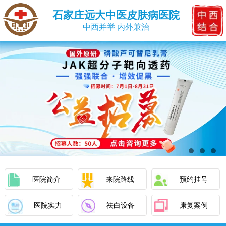
石家庄远大中医皮肤病医院
中西并举 内外兼治
医院简介
来院路线
预约挂号
医院实力
祛白设备
康复案例