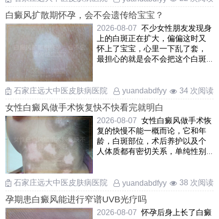
白癜风扩散期怀孕，会不会遗传给宝宝？
2026-08-07
不少女性朋友发现身
上的白斑正在扩大，偏偏这时又
怀上了宝宝，心里一下乱了套，
最担心的就是会不会把这个白斑
遗传给孩子其实可以放心，白
……
石家庄远大中医皮肤病医院
34 次阅读
yuandabdfyy
女性白癜风做手术恢复快不快看完就明白
2026-08-07
女性白癜风做手术恢
复的快慢不能一概而论，它和年
龄，白斑部位，术后养护以及个
人体质都有密切关系，单纯性别
并不是决定性因素通常像自体
……
石家庄远大中医皮肤病医院
38 次阅读
yuandabdfyy
孕期患白癜风能进行窄谱UVB光疗吗
2026-08-07
怀孕后身上长了白癜