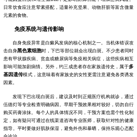
日常饮食应注意荤素搭配，适量补充坚果、动物肝脏等富含微量
元素的食物。
免疫系统与遗传影响
自身免疫异常是白癜风发病的核心机制之一。当机体错误攻
击自身
黑色素细胞
时，下巴等部位就会出现白斑。不少患者同时
患有甲状腺疾病、贫血或糖尿病等免疫相关病症，这些疾病相互
影响可能加剧病情。另外，约三成患者存在家族遗传史，属于
多
基因遗传
模式，这意味着有家族史的女性更需注意避免各类诱发
因素。
发现下巴出现白斑后，建议及时到正规医疗机构就诊，通过
伍德灯等专业检查明确病因。早期干预效果相对较好，切勿自行
购买药膏涂抹。每个人的具体情况不同，干预方案也需个性化制
定，如有疑问可通过在线渠道咨询专业医师，获取针对性的健康
指导。平时要做好肌肤保湿，避免外伤和暴晒，保持乐观心态配
合诊治。