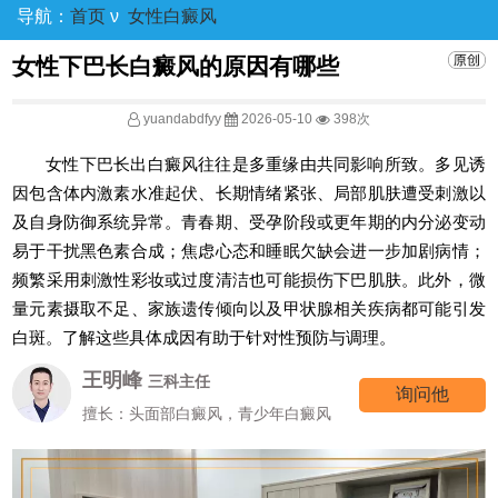
导航：
首页
ν
女性白癜风
女性下巴长白癜风的原因有哪些
yuandabdfyy
2026-05-10
398次
女性下巴长出白癜风往往是多重缘由共同影响所致。多见诱
因包含体内激素水准起伏、长期情绪紧张、局部肌肤遭受刺激以
及自身防御系统异常。青春期、受孕阶段或更年期的内分泌变动
易于干扰黑色素合成；焦虑心态和睡眠欠缺会进一步加剧病情；
频繁采用刺激性彩妆或过度清洁也可能损伤下巴肌肤。此外，微
量元素摄取不足、家族遗传倾向以及甲状腺相关疾病都可能引发
白斑。了解这些具体成因有助于针对性预防与调理。
王明峰
三科主任
询问他
擅长：头面部白癜风，青少年白癜风