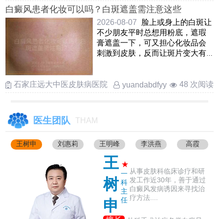
白癜风患者化妆可以吗？白斑遮盖需注意这些
2026-08-07
脸上或身上的白斑让
不少朋友平时总想用粉底，遮瑕
膏遮盖一下，可又担心化妆品会
刺激到皮肤，反而让斑片变大有
白癜风的皮肤确实可以适当 ……
石家庄远大中医皮肤病医院
48 次阅读
yuandabdfyy
医生团队
THAM
王树申
刘惠莉
王明峰
李洪燕
高霞
王
★
从事皮肤科临床诊疗和研
一
树
发工作近30年，善于通过
科
白癜风发病诱因来寻找治
主
疗方法....
任
申