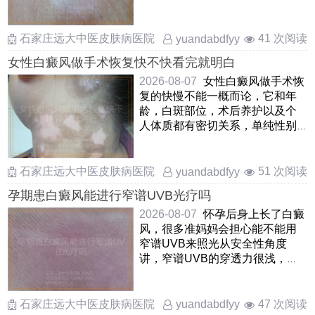
遗传给孩子其实可以放心，白
……
石家庄远大中医皮肤病医院
41 次阅读
yuandabdfyy
女性白癜风做手术恢复快不快看完就明白
2026-08-07
女性白癜风做手术恢
复的快慢不能一概而论，它和年
龄，白斑部位，术后养护以及个
人体质都有密切关系，单纯性别
并不是决定性因素通常像自体
……
石家庄远大中医皮肤病医院
51 次阅读
yuandabdfyy
孕期患白癜风能进行窄谱UVB光疗吗
2026-08-07
怀孕后身上长了白癜
风，很多准妈妈会担心能不能用
窄谱UVB来照光从安全性角度
讲，窄谱UVB的穿透力很浅，只
作用于皮肤表层，并不会进入身
体 ……
石家庄远大中医皮肤病医院
47 次阅读
yuandabdfyy