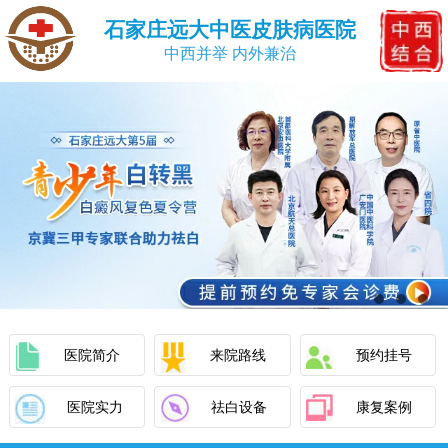
石家庄远大中医皮肤病医院
中西并举 内外兼治
医院简介
来院路线
预约挂号
医院实力
祛白设备
康复案例