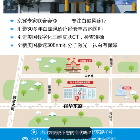
★
京冀专家联合会诊
专注白癜风诊疗
★
汇聚30多年白癜风诊疗经验丰富的医师
★
引进美国数字化三维皮肤CT，检查准确
★
全新美国极速308nm准分子激光，祛白有保障
地址：石家庄桥西区裕华东路7号
方便说下您的症状吗？
版权：河北石家庄远大中医皮肤病医院