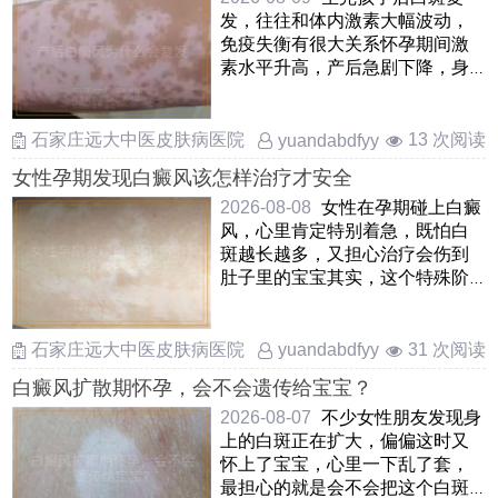
发，往往和体内激素大幅波动，
免疫失衡有很大关系怀孕期间激
素水平升高，产后急剧下降，身
体一时适应不过来，容易导致黑
色 ……
石家庄远大中医皮肤病医院
13 次阅读
yuandabdfyy
女性孕期发现白癜风该怎样治疗才安全
2026-08-08
女性在孕期碰上白癜
风，心里肯定特别着急，既怕白
斑越长越多，又担心治疗会伤到
肚子里的宝宝其实，这个特殊阶
段的处理原则很明确，就是把胎
……
石家庄远大中医皮肤病医院
31 次阅读
yuandabdfyy
白癜风扩散期怀孕，会不会遗传给宝宝？
2026-08-07
不少女性朋友发现身
上的白斑正在扩大，偏偏这时又
怀上了宝宝，心里一下乱了套，
最担心的就是会不会把这个白斑