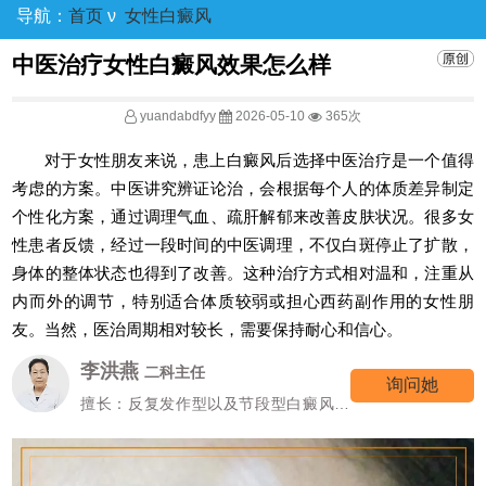
导航：
首页
ν
女性白癜风
中医治疗女性白癜风效果怎么样
yuandabdfyy
2026-05-10
365次
对于女性朋友来说，患上白癜风后选择中医治疗是一个值得
考虑的方案。中医讲究辨证论治，会根据每个人的体质差异制定
个性化方案，通过调理气血、疏肝解郁来改善皮肤状况。很多女
性患者反馈，经过一段时间的中医调理，不仅白斑停止了扩散，
身体的整体状态也得到了改善。这种治疗方式相对温和，注重从
内而外的调节，特别适合体质较弱或担心西药副作用的女性朋
友。当然，医治周期相对较长，需要保持耐心和信心。
李洪燕
二科主任
询问她
擅长：反复发作型以及节段型白癜风诊
疗