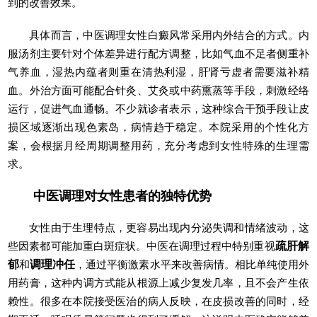
到的改善效果。
具体而言，中医调理女性白癜风常采用内外结合的方式。内
服汤剂主要针对个体差异进行配方调整，比如气血不足者侧重补
气养血，湿热内蕴者则重在清热利湿，肝肾亏虚者需要滋补精
血。外治方面可能配合针灸、艾灸或中药熏蒸等手段，刺激经络
运行，促进气血通畅。不少就诊者表示，这种综合干预手段让皮
损区域逐渐出现色素岛，病情趋于稳定。本院采用的个性化方
案，会根据月经周期调整用药，充分考虑到女性特殊的生理需
求。
中医调理对女性患者的独特优势
女性由于生理特点，更容易出现内分泌失调和情绪波动，这
些因素都可能加重白斑症状。中医在调理过程中特别重视
疏肝解
郁
和
调理冲任
，通过平衡激素水平来改善病情。相比单纯使用外
用药膏，这种内调方式能从根源上减少复发几率，且不会产生依
赖性。很多在本院接受医治的病人反映，在皮损改善的同时，经