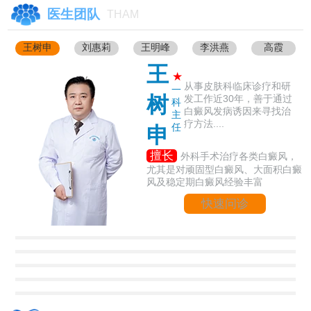
医生团队
THAM
王树申
刘惠莉
王明峰
李洪燕
高霞
王
★
从事皮肤科临床诊疗和研
一
树
发工作近30年，善于通过
科
白癜风发病诱因来寻找治
主
疗方法....
任
申
擅长
外科手术治疗各类白癜风，
尤其是对顽固型白癜风、大面积白癜
风及稳定期白癜风经验丰富
快速问诊