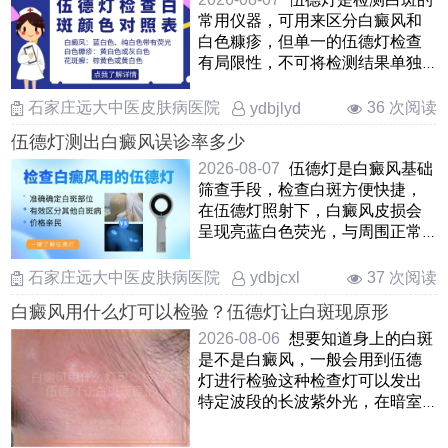
常用仪器，可用来区分白癜风和
白色糠疹，但单一的伍德灯检查
有局限性，不可将检测结果单独
作为诊断依据。临床中诊断 ……
石家庄远大中医皮肤病医院
36 次阅读
ydbjlyd
伍德灯测出白癜风误诊率多少
2026-08-07
伍德灯是白癜风基础
筛查手段，检查白斑方便快捷，
在伍德灯照射下，白癜风皮损会
呈现亮蓝白色荧光，与周围正常
皮肤对比鲜明。白癜风发病机
……
石家庄远大中医皮肤病医院
37 次阅读
ydbjcxl
白癜风用什么灯可以检验？伍德灯让白斑现原形
2026-08-06
想要知道身上的白斑
是不是白癜风，一般会用到伍德
灯进行检验这种检查灯可以发出
特定波段的长波紫外光，在暗室
里对白斑区域进行照射如 ……