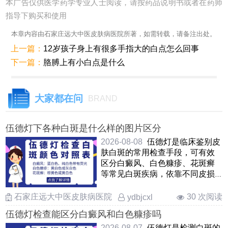
本广告仅供医学药学专业人士阅读，请按药品说明书或者在药师
指导下购买和使用
本章内容由石家庄远大中医皮肤病医院所著，如需转载，请备注出处。
上一篇：
12岁孩子身上有很多手指大的白点怎么回事
下一篇：
胳膊上有小白点是什么
大家都在问
BRAND
伍德灯下各种白斑是什么样的图片区分
2026-08-08
伍德灯是临床鉴别皮
肤白斑的常用检查手段，可有效
区分白癜风、白色糠疹、花斑癣
等常见白斑疾病，依靠不同皮损
的荧光颜色差异明确病症 ……
石家庄远大中医皮肤病医院
30 次阅读
ydbjcxl
伍德灯检查能区分白癜风和白色糠疹吗
2026-08-07
伍德灯是检测白斑的