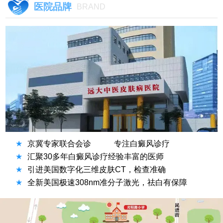
医院品牌
BRAND
★
京冀专家联合会诊
专注白癜风诊疗
★
汇聚30多年白癜风诊疗经验丰富的医师
★
引进美国数字化三维皮肤CT，检查准确
★
全新美国极速308nm准分子激光，祛白有保障