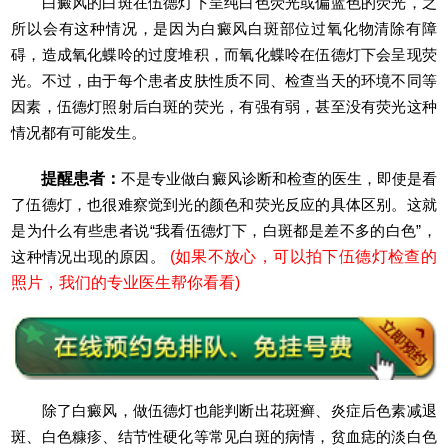
白癜风的白斑在伍德灯下呈纯白色荧光或偏蓝色的荧光，之
所以会有这种情况，是因为白癜风白斑部位过氧化物清除有障
碍，造成氧化蝶呤的过度堆积，而氧化蝶呤在伍德灯下会呈现荧
光。不过，由于每个患者皮肤性质不同、检查当天的环境不同等
因素，伍德灯照射后白斑的荧光，有强有弱，甚至没有荧光这种
情况都有可能发生。
提醒患者：
不是专业做白癜风诊断和检查的医生，即使是看
了伍德灯，也很难察觉到光的颜色和荧光反应的具体区别。这就
是为什么有些患者说“我看伍德灯下，白斑都是差不多的白色”，
这种情况出现的原因。
(如果不放心，可以拍下伍德灯检查的
照片，我们的专业医生帮你看看)
除了白癜风，做伍德灯也能判断出花斑癣、炎症后色素减退
斑、白色糠疹、结节性硬化等常见白斑的病情，贫血痣的淡白色